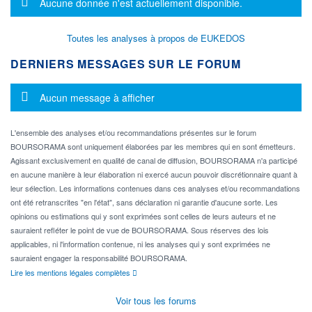
Message d'information
Aucune donnée n'est actuellement disponible.
Toutes les analyses à propos de EUKEDOS
DERNIERS MESSAGES SUR LE FORUM
Message d'information
Aucun message à afficher
L'ensemble des analyses et/ou recommandations présentes sur le forum
BOURSORAMA sont uniquement élaborées par les membres qui en sont émetteurs.
Agissant exclusivement en qualité de canal de diffusion, BOURSORAMA n'a participé
en aucune manière à leur élaboration ni exercé aucun pouvoir discrétionnaire quant à
leur sélection. Les informations contenues dans ces analyses et/ou recommandations
ont été retranscrites "en l'état", sans déclaration ni garantie d'aucune sorte. Les
opinions ou estimations qui y sont exprimées sont celles de leurs auteurs et ne
sauraient refléter le point de vue de BOURSORAMA. Sous réserves des lois
applicables, ni l'information contenue, ni les analyses qui y sont exprimées ne
sauraient engager la responsabilité BOURSORAMA.
Lire les mentions légales complètes
Voir tous les forums