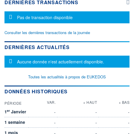
DERNIÈRES TRANSACTIONS
Message d'information
Pas de transaction disponible
Consulter les dernières transactions de la journée
DERNIÈRES ACTUALITÉS
Message d'information
Aucune donnée n'est actuellement disponible.
Toutes les actualités à propos de EUKEDOS
DONNÉES HISTORIQUES
VAR.
+ HAUT
+ BAS
PÉRIODE
er
1
Janvier
-
-
-
1 semaine
-
-
-
1 mois
-
-
-