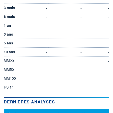
3 mois
-
-
-
6 mois
-
-
-
1 an
-
-
-
3 ans
-
-
-
5 ans
-
-
-
10 ans
-
-
-
MM20
-
MM50
-
MM100
-
RSI14
-
DERNIÈRES ANALYSES