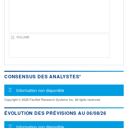
-
PROCHAIN
DIVIDENDE
-
ÉLIGIBILITÉ
Non éligible
Boursobank
VOLUME
+ PORTEFEUILLE
+ LISTE
CONSENSUS DES ANALYSTES*
Message d'information
Information non disponible
Copyright © 2026 FactSet Research Systems Inc. All rights reserved.
ÉVOLUTION DES PRÉVISIONS AU 06/08/26
Message d'information
Information non disponible