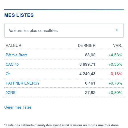
MES LISTES
Valeurs les plus consultées
VALEUR
DERNIER
VAR.
83,02
+4,53%
Pétrole Brent
8 699,71
+0,35%
CAC 40
4 240,43
-0,16%
Or
0,461
+9,76%
HAFFNER ENERGY
27,82
+0,80%
2CRSI
Gérer mes listes
* Liste des cabinets d'analystes ayant suivi la valeur au moins une fois dans