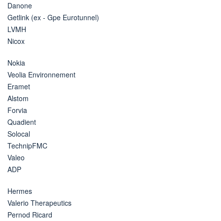
Danone
Getlink (ex - Gpe Eurotunnel)
LVMH
Nicox
Nokia
Veolia Environnement
Eramet
Alstom
Forvia
Quadient
Solocal
TechnipFMC
Valeo
ADP
Hermes
Valerio Therapeutics
Pernod Ricard