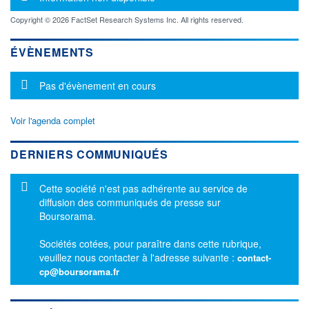
Copyright © 2026 FactSet Research Systems Inc. All rights reserved.
ÉVÈNEMENTS
Message d'information
Pas d'évènement en cours
Voir l'agenda complet
DERNIERS COMMUNIQUÉS
Message d'information
Cette société n'est pas adhérente au service de
diffusion des communiqués de presse sur
Boursorama.
Sociétés cotées, pour paraître dans cette rubrique,
veuillez nous contacter à l'adresse suivante :
contact-
cp@boursorama.fr