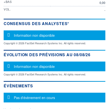
+BAS
0,00
VOL.
-
CONSENSUS DES ANALYSTES*
Message d'information
Information non disponible
Copyright © 2026 FactSet Research Systems Inc. All rights reserved.
ÉVOLUTION DES PRÉVISIONS AU 08/08/26
Message d'information
Information non disponible
Copyright © 2026 FactSet Research Systems Inc. All rights reserved.
ÉVÈNEMENTS
Message d'information
Pas d'évènement en cours