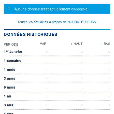
Message d'information
Aucune donnée n'est actuellement disponible.
Toutes les actualités à propos de NORDIC BLUE INV
DONNÉES HISTORIQUES
VAR.
+ HAUT
+ BAS
PÉRIODE
er
1
Janvier
-
-
-
1 semaine
-
-
-
1 mois
-
-
-
3 mois
-
-
-
6 mois
-
-
-
1 an
-
-
-
3 ans
-
-
-
5 ans
-
-
-