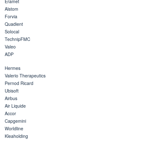
Eramet
Alstom
Forvia
Quadient
Solocal
TechnipFMC
Valeo
ADP
Hermes
Valerio Therapeutics
Pernod Ricard
Ubisoft
Airbus
Air Liquide
Accor
Capgemini
Worldline
Kleaholding