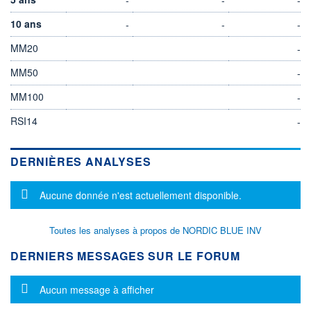
10 ans
-
-
-
MM20
-
MM50
-
MM100
-
RSI14
-
DERNIÈRES ANALYSES
Message d'information
Aucune donnée n'est actuellement disponible.
Toutes les analyses à propos de NORDIC BLUE INV
DERNIERS MESSAGES SUR LE FORUM
Message d'information
Aucun message à afficher