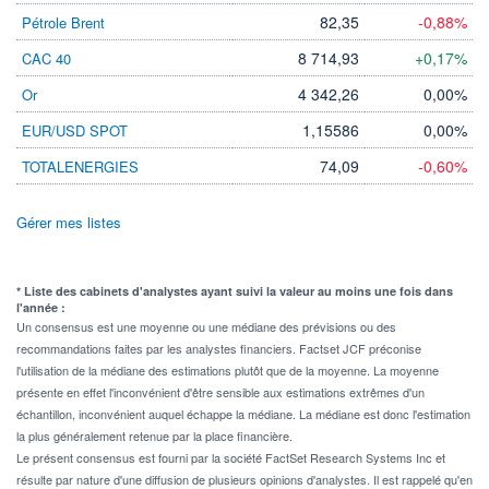
82,35
-0,88%
Pétrole Brent
8 714,93
+0,17%
CAC 40
4 342,26
0,00%
Or
1,15586
0,00%
EUR/USD SPOT
74,09
-0,60%
TOTALENERGIES
Gérer mes listes
* Liste des cabinets d'analystes ayant suivi la valeur au moins une fois dans
l'année :
Un consensus est une moyenne ou une médiane des prévisions ou des
recommandations faites par les analystes financiers. Factset JCF préconise
l'utilisation de la médiane des estimations plutôt que de la moyenne. La moyenne
présente en effet l'inconvénient d'être sensible aux estimations extrêmes d'un
échantillon, inconvénient auquel échappe la médiane. La médiane est donc l'estimation
la plus généralement retenue par la place financière.
Le présent consensus est fourni par la société FactSet Research Systems Inc et
résulte par nature d'une diffusion de plusieurs opinions d'analystes. Il est rappelé qu'en