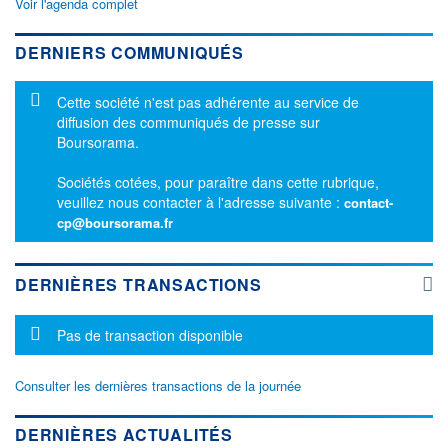
Voir l'agenda complet
DERNIERS COMMUNIQUÉS
Message d'information
Cette société n'est pas adhérente au service de
diffusion des communiqués de presse sur
Boursorama.
Sociétés cotées, pour paraître dans cette rubrique,
veuillez nous contacter à l'adresse suivante :
contact-
cp@boursorama.fr
DERNIÈRES TRANSACTIONS
Message d'information
Pas de transaction disponible
Consulter les dernières transactions de la journée
DERNIÈRES ACTUALITÉS