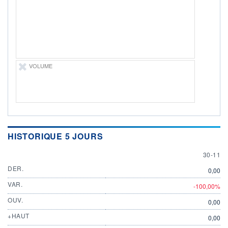
DIVIDENDE
0,00 DKK
-
PROCHAIN
DIVIDENDE
-
ÉLIGIBILITÉ
VOLUME
Non éligible
Boursobank
+ PORTEFEUILLE
+ LISTE
HISTORIQUE 5 JOURS
30 NOV
30-11
DER.
0,00
VAR.
-100,00%
OUV.
0,00
+HAUT
0,00