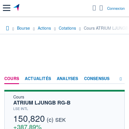
Menu
Connexion
Bourse
Actions
Cotations
Cours ATRIUM LJUNGB
COURS
ACTUALITÉS
ANALYSES
CONSENSUS
Cours
SOCIÉTÉ
ATRIUM LJUNGB RG-B
HISTORIQUE
LSE INTL
150,820
(c)
ACTIONNAIRES
SEK
+387,89%