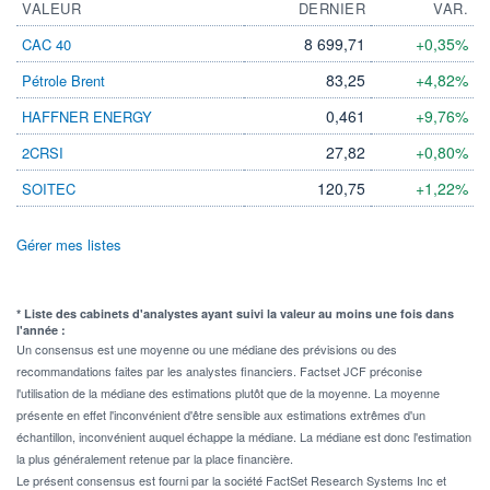
VALEUR
DERNIER
VAR.
8 699,71
+0,35%
CAC 40
83,25
+4,82%
Pétrole Brent
0,461
+9,76%
HAFFNER ENERGY
27,82
+0,80%
2CRSI
120,75
+1,22%
SOITEC
Gérer mes listes
* Liste des cabinets d'analystes ayant suivi la valeur au moins une fois dans
l'année :
Un consensus est une moyenne ou une médiane des prévisions ou des
recommandations faites par les analystes financiers. Factset JCF préconise
l'utilisation de la médiane des estimations plutôt que de la moyenne. La moyenne
présente en effet l'inconvénient d'être sensible aux estimations extrêmes d'un
échantillon, inconvénient auquel échappe la médiane. La médiane est donc l'estimation
la plus généralement retenue par la place financière.
Le présent consensus est fourni par la société FactSet Research Systems Inc et