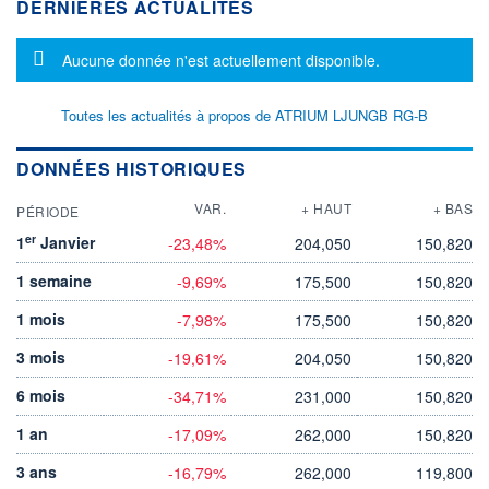
DERNIÈRES ACTUALITÉS
Message d'information
Aucune donnée n'est actuellement disponible.
Toutes les actualités à propos de ATRIUM LJUNGB RG-B
DONNÉES HISTORIQUES
VAR.
+ HAUT
+ BAS
PÉRIODE
er
1
Janvier
-23,48%
204,050
150,820
1 semaine
-9,69%
175,500
150,820
1 mois
-7,98%
175,500
150,820
3 mois
-19,61%
204,050
150,820
6 mois
-34,71%
231,000
150,820
1 an
-17,09%
262,000
150,820
3 ans
-16,79%
262,000
119,800