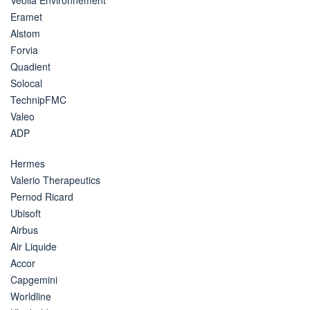
Eramet
Alstom
Forvia
Quadient
Solocal
TechnipFMC
Valeo
ADP
Hermes
Valerio Therapeutics
Pernod Ricard
Ubisoft
Airbus
Air Liquide
Accor
Capgemini
Worldline