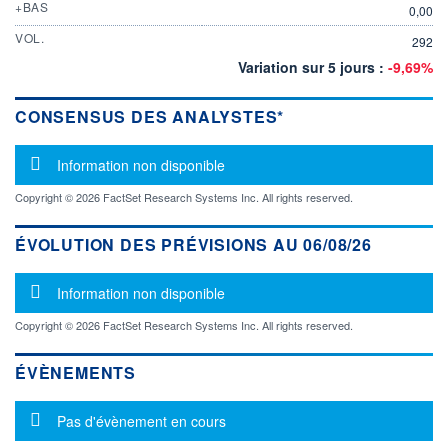
+BAS
0,00
VOL.
292
Variation sur 5 jours :
-9,69%
CONSENSUS DES ANALYSTES*
Message d'information
Information non disponible
Copyright © 2026 FactSet Research Systems Inc. All rights reserved.
ÉVOLUTION DES PRÉVISIONS AU 06/08/26
Message d'information
Information non disponible
Copyright © 2026 FactSet Research Systems Inc. All rights reserved.
ÉVÈNEMENTS
Message d'information
Pas d'évènement en cours