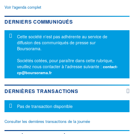
Voir l'agenda complet
DERNIERS COMMUNIQUÉS
Message d'information
Cette société n'est pas adhérente au service de
diffusion des communiqués de presse sur
Boursorama.
Sociétés cotées, pour paraître dans cette rubrique,
veuillez nous contacter à l'adresse suivante :
contact-
cp@boursorama.fr
DERNIÈRES TRANSACTIONS
Message d'information
Pas de transaction disponible
Consulter les dernières transactions de la journée