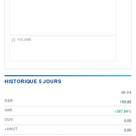
DIVIDENDE
0,00 SEK
-
PROCHAIN
DIVIDENDE
-
ÉLIGIBILITÉ
VOLUME
Non éligible
Boursobank
+ PORTEFEUILLE
+ LISTE
HISTORIQUE 5 JOURS
8 APRIL
08-04
DER.
150,82
VAR.
+387,89%
OUV.
0,00
+HAUT
0,00