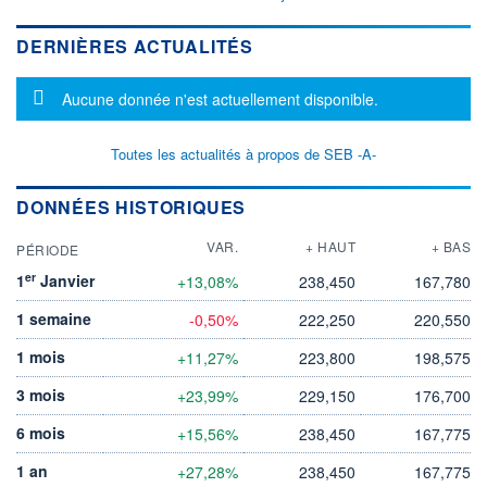
DERNIÈRES ACTUALITÉS
Message d'information
Aucune donnée n'est actuellement disponible.
Toutes les actualités à propos de SEB -A-
DONNÉES HISTORIQUES
VAR.
+ HAUT
+ BAS
PÉRIODE
er
1
Janvier
+13,08%
238,450
167,780
1 semaine
-0,50%
222,250
220,550
1 mois
+11,27%
223,800
198,575
3 mois
+23,99%
229,150
176,700
6 mois
+15,56%
238,450
167,775
1 an
+27,28%
238,450
167,775