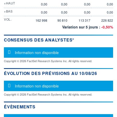
+HAUT
0,00
0,00
0,00
0,00
+BAS
0,00
0,00
0,00
0,00
VOL.
162 998
90 810
113 317
226 822
Variation sur 5 jours :
-0,50%
CONSENSUS DES ANALYSTES*
Message d'information
Information non disponible
Copyright © 2026 FactSet Research Systems Inc. All rights reserved.
ÉVOLUTION DES PRÉVISIONS AU 10/08/26
Message d'information
Information non disponible
Copyright © 2026 FactSet Research Systems Inc. All rights reserved.
ÉVÈNEMENTS