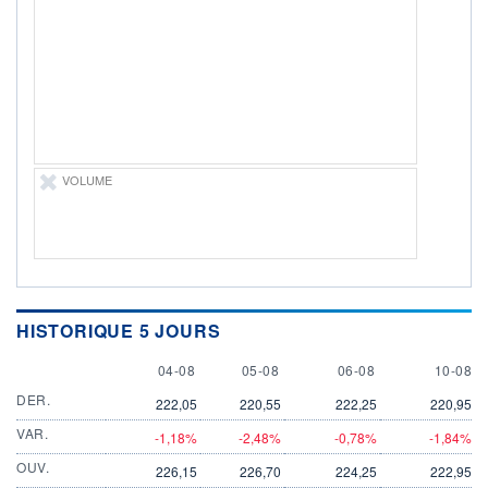
DIVIDENDE
0,00 SEK
-
PROCHAIN
DIVIDENDE
-
ÉLIGIBILITÉ
Non éligible
Boursobank
VOLUME
+ PORTEFEUILLE
+ LISTE
HISTORIQUE 5 JOURS
4 AUGUST
5 AUGUST
6 AUGUST
10 AUG
04-08
05-08
06-08
10-08
DER.
222,05
220,55
222,25
220,95
VAR.
-1,18%
-2,48%
-0,78%
-1,84%
OUV.
226,15
226,70
224,25
222,95