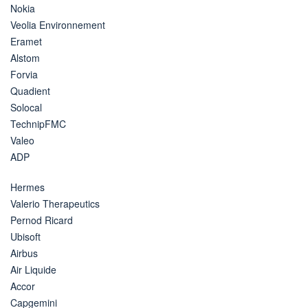
Nokia
Veolia Environnement
Eramet
Alstom
Forvia
Quadient
Solocal
TechnipFMC
Valeo
ADP
Hermes
Valerio Therapeutics
Pernod Ricard
Ubisoft
Airbus
Air Liquide
Accor
Capgemini