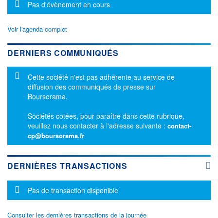
Message d'information
Pas d'évènement en cours
Voir l'agenda complet
DERNIERS COMMUNIQUÉS
Message d'information
Cette société n'est pas adhérente au service de
diffusion des communiqués de presse sur
Boursorama.
Sociétés cotées, pour paraître dans cette rubrique,
veuillez nous contacter à l'adresse suivante :
contact-
cp@boursorama.fr
DERNIÈRES TRANSACTIONS
Message d'information
Pas de transaction disponible
Consulter les dernières transactions de la journée