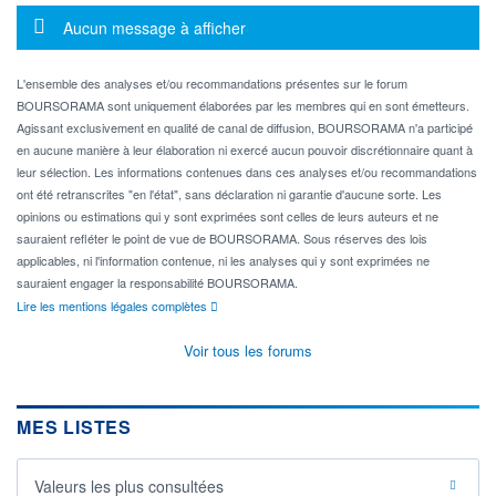
Message d'information
Aucun message à afficher
L'ensemble des analyses et/ou recommandations présentes sur le forum
BOURSORAMA sont uniquement élaborées par les membres qui en sont émetteurs.
Agissant exclusivement en qualité de canal de diffusion, BOURSORAMA n'a participé
en aucune manière à leur élaboration ni exercé aucun pouvoir discrétionnaire quant à
leur sélection. Les informations contenues dans ces analyses et/ou recommandations
ont été retranscrites "en l'état", sans déclaration ni garantie d'aucune sorte. Les
opinions ou estimations qui y sont exprimées sont celles de leurs auteurs et ne
sauraient refléter le point de vue de BOURSORAMA. Sous réserves des lois
applicables, ni l'information contenue, ni les analyses qui y sont exprimées ne
sauraient engager la responsabilité BOURSORAMA.
Lire les mentions légales complètes
Voir tous les forums
MES LISTES
Valeurs les plus consultées