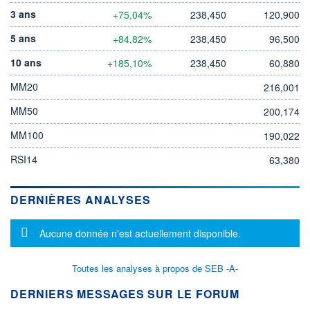
3 ans
+75,04%
238,450
120,900
5 ans
+84,82%
238,450
96,500
10 ans
+185,10%
238,450
60,880
MM20
216,001
MM50
200,174
MM100
190,022
RSI14
63,380
DERNIÈRES ANALYSES
Message d'information
Aucune donnée n'est actuellement disponible.
Toutes les analyses à propos de SEB -A-
DERNIERS MESSAGES SUR LE FORUM