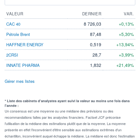
VALEUR
DERNIER
VAR.
8 726,03
+0,13%
CAC 40
87,48
+5,30%
Pétrole Brent
0,519
+13,94%
HAFFNER ENERGY
28,7
+3,99%
2CRSI
1,832
+21,49%
INNATE PHARMA
Gérer mes listes
* Liste des cabinets d'analystes ayant suivi la valeur au moins une fois dans
l'année :
Un consensus est une moyenne ou une médiane des prévisions ou des
recommandations faites par les analystes financiers. Factset JCF préconise
l'utilisation de la médiane des estimations plutôt que de la moyenne. La moyenne
présente en effet l'inconvénient d'être sensible aux estimations extrêmes d'un
échantillon, inconvénient auquel échappe la médiane. La médiane est donc l'estimation