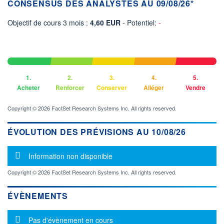
CONSENSUS DES ANALYSTES AU 09/08/26*
Objectif de cours 3 mois :
4,60 EUR
- Potentiel:
-
1.
2.
3.
4.
5.
Acheter
Renforcer
Conserver
Alléger
Vendre
Copyright © 2026 FactSet Research Systems Inc. All rights reserved.
ÉVOLUTION DES PRÉVISIONS AU 10/08/26
Message d'information
Information non disponible
Copyright © 2026 FactSet Research Systems Inc. All rights reserved.
ÉVÈNEMENTS
Message d'information
Pas d'évènement en cours