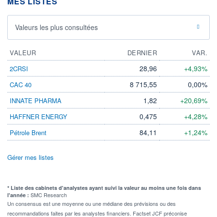
MES LISTES
Valeurs les plus consultées
VALEUR
DERNIER
VAR.
28,96
+4,93%
2CRSI
8 715,55
0,00%
CAC 40
1,82
+20,69%
INNATE PHARMA
0,475
+4,28%
HAFFNER ENERGY
84,11
+1,24%
Pétrole Brent
Gérer mes listes
* Liste des cabinets d'analystes ayant suivi la valeur au moins une fois dans
SMC Research
l'année :
Un consensus est une moyenne ou une médiane des prévisions ou des
recommandations faites par les analystes financiers. Factset JCF préconise