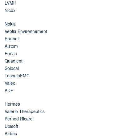
LVMH
Nicox
Nokia
Veolia Environnement
Eramet
Alstom
Forvia
Quadient
Solocal
TechnipFMC
Valeo
ADP
Hermes
Valerio Therapeutics
Pernod Ricard
Ubisoft
Airbus