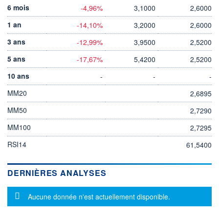
6 mois
-4,96%
3,1000
2,6000
1 an
-14,10%
3,2000
2,6000
3 ans
-12,99%
3,9500
2,5200
5 ans
-17,67%
5,4200
2,5200
10 ans
-
-
-
MM20
2,6895
MM50
2,7290
MM100
2,7295
RSI14
61,5400
DERNIÈRES ANALYSES
Message d'information
Aucune donnée n'est actuellement disponible.