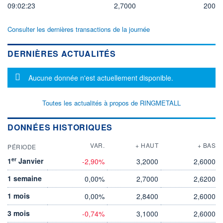
09:02:23
2,7000
200
Consulter les dernières transactions de la journée
DERNIÈRES ACTUALITÉS
Message d'information
Aucune donnée n'est actuellement disponible.
Toutes les actualités à propos de RINGMETALL
DONNÉES HISTORIQUES
VAR.
+ HAUT
+ BAS
PÉRIODE
er
1
Janvier
-2,90%
3,2000
2,6000
1 semaine
0,00%
2,7000
2,6200
1 mois
0,00%
2,8400
2,6000
3 mois
-0,74%
3,1000
2,6000