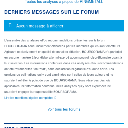
Toutes les analyses à propos de RINGMETALL
DERNIERS MESSAGES SUR LE FORUM
Message d'information
Aucun message à afficher
L'ensemble des analyses et/ou recommandations présentes sur le forum
BOURSORAMA sont uniquement élaborées par les membres qui en sont émetteurs.
Agissant exclusivement en qualité de canal de diffusion, BOURSORAMA n'a participé
en aucune manière à leur élaboration ni exercé aucun pouvoir discrétionnaire quant à
leur sélection. Les informations contenues dans ces analyses et/ou recommandations
ont été retranscrites "en l'état", sans déclaration ni garantie d'aucune sorte. Les
opinions ou estimations qui y sont exprimées sont celles de leurs auteurs et ne
sauraient refléter le point de vue de BOURSORAMA. Sous réserves des lois
applicables, ni l'information contenue, ni les analyses qui y sont exprimées ne
sauraient engager la responsabilité BOURSORAMA.
Lire les mentions légales complètes
Voir tous les forums