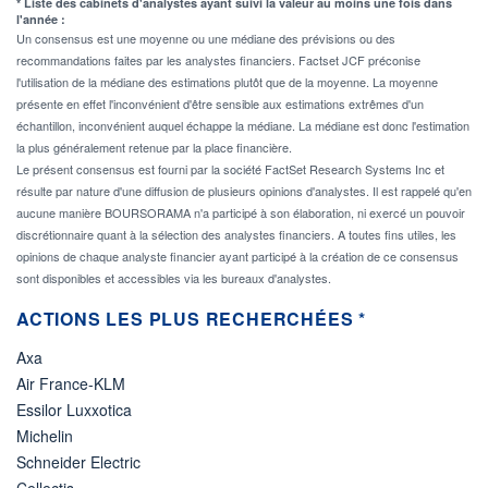
* Liste des cabinets d'analystes ayant suivi la valeur au moins une fois dans
l'année :
Un consensus est une moyenne ou une médiane des prévisions ou des
recommandations faites par les analystes financiers. Factset JCF préconise
l'utilisation de la médiane des estimations plutôt que de la moyenne. La moyenne
présente en effet l'inconvénient d'être sensible aux estimations extrêmes d'un
échantillon, inconvénient auquel échappe la médiane. La médiane est donc l'estimation
la plus généralement retenue par la place financière.
Le présent consensus est fourni par la société FactSet Research Systems Inc et
résulte par nature d'une diffusion de plusieurs opinions d'analystes. Il est rappelé qu'en
aucune manière BOURSORAMA n'a participé à son élaboration, ni exercé un pouvoir
discrétionnaire quant à la sélection des analystes financiers. A toutes fins utiles, les
opinions de chaque analyste financier ayant participé à la création de ce consensus
sont disponibles et accessibles via les bureaux d'analystes.
ACTIONS LES PLUS RECHERCHÉES *
Axa
Air France-KLM
Essilor Luxxotica
Michelin
Schneider Electric
Cellectis