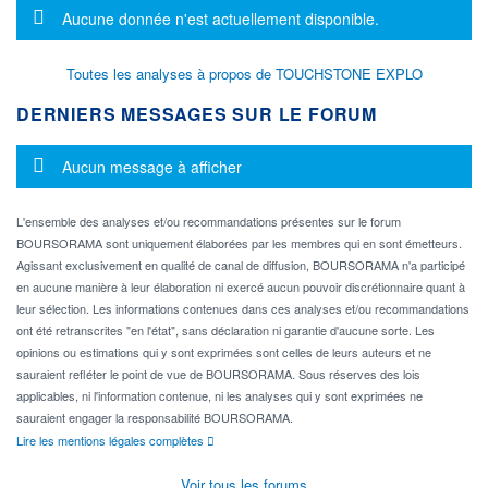
Message d'information
Aucune donnée n'est actuellement disponible.
Toutes les analyses à propos de TOUCHSTONE EXPLO
DERNIERS MESSAGES SUR LE FORUM
Message d'information
Aucun message à afficher
L'ensemble des analyses et/ou recommandations présentes sur le forum
BOURSORAMA sont uniquement élaborées par les membres qui en sont émetteurs.
Agissant exclusivement en qualité de canal de diffusion, BOURSORAMA n'a participé
en aucune manière à leur élaboration ni exercé aucun pouvoir discrétionnaire quant à
leur sélection. Les informations contenues dans ces analyses et/ou recommandations
ont été retranscrites "en l'état", sans déclaration ni garantie d'aucune sorte. Les
opinions ou estimations qui y sont exprimées sont celles de leurs auteurs et ne
sauraient refléter le point de vue de BOURSORAMA. Sous réserves des lois
applicables, ni l'information contenue, ni les analyses qui y sont exprimées ne
sauraient engager la responsabilité BOURSORAMA.
Lire les mentions légales complètes
Voir tous les forums