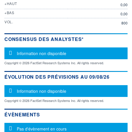
+HAUT
0,00
+BAS
0,00
VOL.
800
CONSENSUS DES ANALYSTES*
Message d'information
Information non disponible
Copyright © 2026 FactSet Research Systems Inc. All rights reserved.
ÉVOLUTION DES PRÉVISIONS AU 09/08/26
Message d'information
Information non disponible
Copyright © 2026 FactSet Research Systems Inc. All rights reserved.
ÉVÈNEMENTS
Message d'information
Pas d'évènement en cours