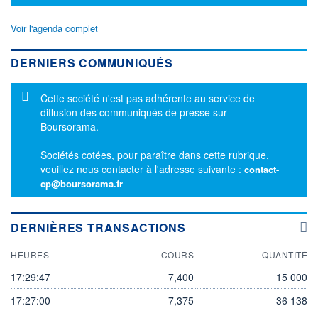
Voir l'agenda complet
DERNIERS COMMUNIQUÉS
Message d'information
Cette société n'est pas adhérente au service de
diffusion des communiqués de presse sur
Boursorama.
Sociétés cotées, pour paraître dans cette rubrique,
veuillez nous contacter à l'adresse suivante :
contact-
cp@boursorama.fr
DERNIÈRES TRANSACTIONS
HEURES
COURS
QUANTITÉ
17:29:47
7,400
15 000
17:27:00
7,375
36 138