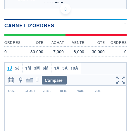
0,085 EUR
VALEUR INDICATIVE
CA89156L1085 TXP
DONNÉES TEMPS DIFFÉRÉ
Politique d'exécution
CARNET D'ORDRES
Cotation sur les autres places
ORDRES
QTÉ
ACHAT
VENTE
QTÉ
ORDRES
7,6
7,4
0
30 000
7,000
8,000
30 000
0
7,2
7,0
1J
5J
1M
3M
6M
1A
5A
10A
6,8
12h55
15h11
17h27
Compare
OUVERTURE
CLÔTURE VEILLE
r
0,000
7,000
OUV.
+HAUT
+BAS
DER.
VAR.
VOL.
+ HAUT
+ BAS
0,000
0,000
VOLUME
CAPITAL ÉCHANGÉ
800
0,00%
VALORISATION
DERNIER ÉCHANGE
2 354 MGBX
07.08.26 / 17:55:29