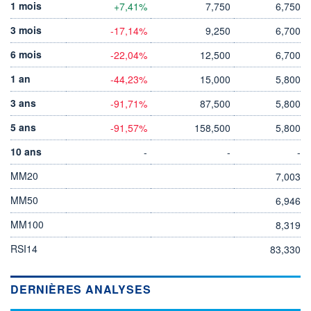
1 mois
+7,41%
7,750
6,750
3 mois
-17,14%
9,250
6,700
6 mois
-22,04%
12,500
6,700
1 an
-44,23%
15,000
5,800
3 ans
-91,71%
87,500
5,800
5 ans
-91,57%
158,500
5,800
10 ans
-
-
-
MM20
7,003
MM50
6,946
MM100
8,319
RSI14
83,330
DERNIÈRES ANALYSES