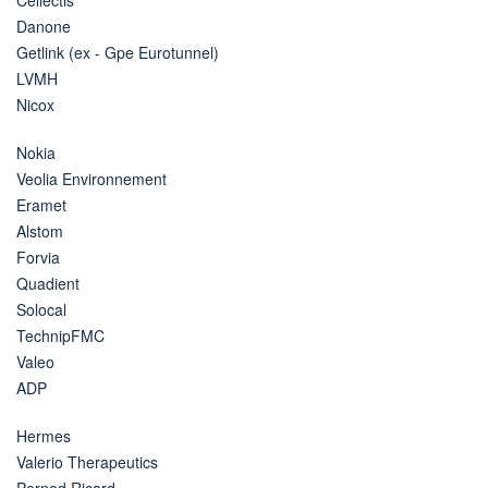
Danone
Getlink (ex - Gpe Eurotunnel)
LVMH
Nicox
Nokia
Veolia Environnement
Eramet
Alstom
Forvia
Quadient
Solocal
TechnipFMC
Valeo
ADP
Hermes
Valerio Therapeutics
Pernod Ricard