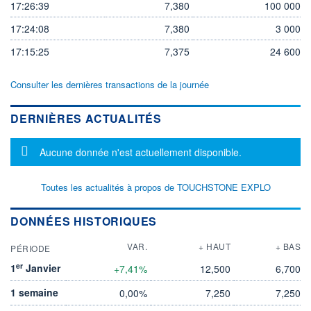
17:26:39
7,380
100 000
17:24:08
7,380
3 000
17:15:25
7,375
24 600
Consulter les dernières transactions de la journée
DERNIÈRES ACTUALITÉS
Message d'information
Aucune donnée n'est actuellement disponible.
Toutes les actualités à propos de TOUCHSTONE EXPLO
DONNÉES HISTORIQUES
VAR.
+ HAUT
+ BAS
PÉRIODE
er
1
Janvier
+7,41%
12,500
6,700
1 semaine
0,00%
7,250
7,250