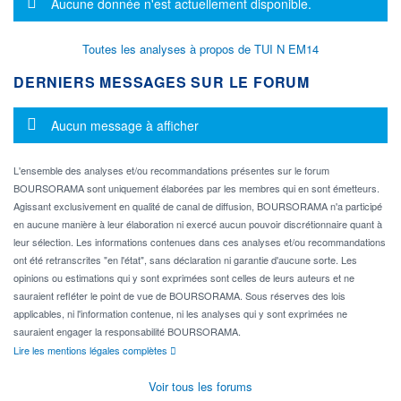
Message d'information
Aucune donnée n'est actuellement disponible.
Toutes les analyses à propos de TUI N EM14
DERNIERS MESSAGES SUR LE FORUM
Message d'information
Aucun message à afficher
L'ensemble des analyses et/ou recommandations présentes sur le forum
BOURSORAMA sont uniquement élaborées par les membres qui en sont émetteurs.
Agissant exclusivement en qualité de canal de diffusion, BOURSORAMA n'a participé
en aucune manière à leur élaboration ni exercé aucun pouvoir discrétionnaire quant à
leur sélection. Les informations contenues dans ces analyses et/ou recommandations
ont été retranscrites "en l'état", sans déclaration ni garantie d'aucune sorte. Les
opinions ou estimations qui y sont exprimées sont celles de leurs auteurs et ne
sauraient refléter le point de vue de BOURSORAMA. Sous réserves des lois
applicables, ni l'information contenue, ni les analyses qui y sont exprimées ne
sauraient engager la responsabilité BOURSORAMA.
Lire les mentions légales complètes
Voir tous les forums