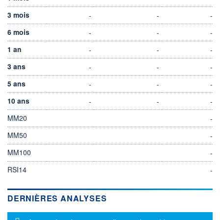
3 mois
-
-
-
6 mois
-
-
-
1 an
-
-
-
3 ans
-
-
-
5 ans
-
-
-
10 ans
-
-
-
MM20
-
MM50
-
MM100
-
RSI14
-
DERNIÈRES ANALYSES