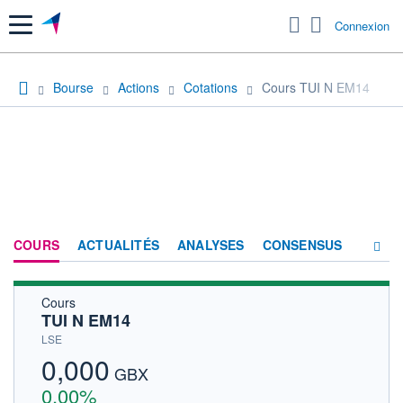
Menu
Connexion
Bourse
Actions
Cotations
Cours TUI N EM14
COURS
ACTUALITÉS
ANALYSES
CONSENSUS
Cours
SOCIÉTÉ
TUI N EM14
HISTORIQUE
LSE
0,000
ACTIONNAIRES
GBX
0,00%