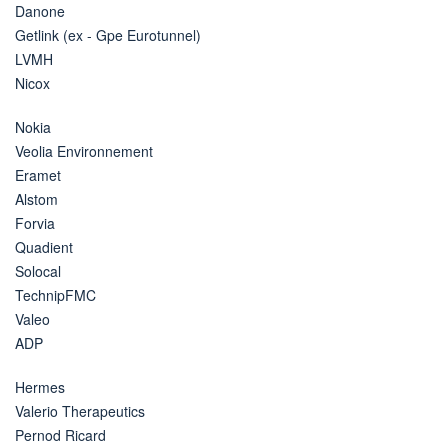
Danone
Getlink (ex - Gpe Eurotunnel)
LVMH
Nicox
Nokia
Veolia Environnement
Eramet
Alstom
Forvia
Quadient
Solocal
TechnipFMC
Valeo
ADP
Hermes
Valerio Therapeutics
Pernod Ricard