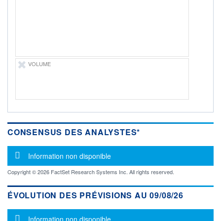
-
PROCHAIN
DIVIDENDE
-
ÉLIGIBILITÉ
Non éligible
VOLUME
Boursobank
+ PORTEFEUILLE
+ LISTE
CONSENSUS DES ANALYSTES*
Message d'information
Information non disponible
Copyright © 2026 FactSet Research Systems Inc. All rights reserved.
ÉVOLUTION DES PRÉVISIONS AU 09/08/26
Message d'information
Information non disponible