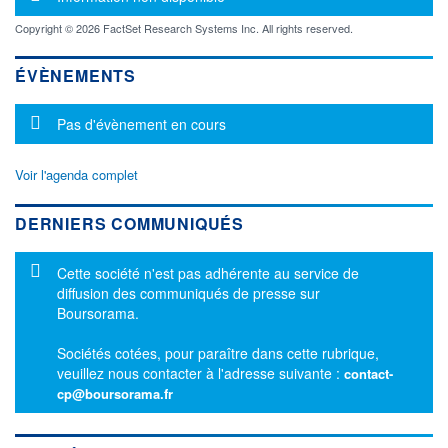
Copyright © 2026 FactSet Research Systems Inc. All rights reserved.
ÉVÈNEMENTS
Message d'information
Pas d'évènement en cours
Voir l'agenda complet
DERNIERS COMMUNIQUÉS
Message d'information
Cette société n'est pas adhérente au service de
diffusion des communiqués de presse sur
Boursorama.
Sociétés cotées, pour paraître dans cette rubrique,
veuillez nous contacter à l'adresse suivante :
contact-
cp@boursorama.fr