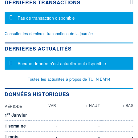
DERNIÈRES TRANSACTIONS
Message d'information
Pas de transaction disponible
Consulter les dernières transactions de la journée
DERNIÈRES ACTUALITÉS
Message d'information
Aucune donnée n'est actuellement disponible.
Toutes les actualités à propos de TUI N EM14
DONNÉES HISTORIQUES
VAR.
+ HAUT
+ BAS
PÉRIODE
er
1
Janvier
-
-
-
1 semaine
-
-
-
1 mois
-
-
-