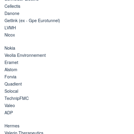
Cellectis
Danone
Getlink (ex - Gpe Eurotunnel)
LVMH
Nicox
Nokia
Veolia Environnement
Eramet
Alstom
Forvia
Quadient
Solocal
TechnipFMC
Valeo
ADP
Hermes
Valerio Therapeutics