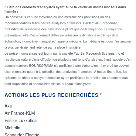
* Liste des cabinets d'analystes ayant suivi la valeur au moins une fois dans
l'année :
Un consensus est une moyenne ou une médiane des prévisions ou des
recommandations faites par les analystes financiers. Factset JCF préconise
l'utilisation de la médiane des estimations plutôt que de la moyenne. La moyenne
présente en effet l'inconvénient d'être sensible aux estimations extrêmes d'un
échantillon, inconvénient auquel échappe la médiane. La médiane est donc l'estimation
la plus généralement retenue par la place financière.
Le présent consensus est fourni par la société FactSet Research Systems Inc et
résulte par nature d'une diffusion de plusieurs opinions d'analystes. Il est rappelé qu'en
aucune manière BOURSORAMA n'a participé à son élaboration, ni exercé un pouvoir
discrétionnaire quant à la sélection des analystes financiers. A toutes fins utiles, les
opinions de chaque analyste financier ayant participé à la création de ce consensus
sont disponibles et accessibles via les bureaux d'analystes.
ACTIONS LES PLUS RECHERCHÉES *
Axa
Air France-KLM
Essilor Luxxotica
Michelin
Schneider Electric