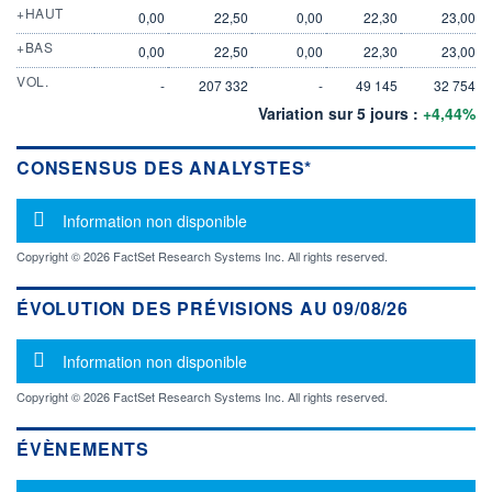
+HAUT
0,00
22,50
0,00
22,30
23,00
+BAS
0,00
22,50
0,00
22,30
23,00
VOL.
-
207 332
-
49 145
32 754
Variation sur 5 jours :
+4,44%
CONSENSUS DES ANALYSTES*
Message d'information
Information non disponible
Copyright © 2026 FactSet Research Systems Inc. All rights reserved.
ÉVOLUTION DES PRÉVISIONS AU 09/08/26
Message d'information
Information non disponible
Copyright © 2026 FactSet Research Systems Inc. All rights reserved.
ÉVÈNEMENTS