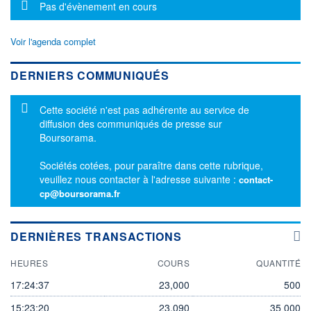
Message d'information
Pas d'évènement en cours
Voir l'agenda complet
DERNIERS COMMUNIQUÉS
Message d'information
Cette société n'est pas adhérente au service de
diffusion des communiqués de presse sur
Boursorama.
Sociétés cotées, pour paraître dans cette rubrique,
veuillez nous contacter à l'adresse suivante :
contact-
cp@boursorama.fr
DERNIÈRES TRANSACTIONS
HEURES
COURS
QUANTITÉ
17:24:37
23,000
500
15:23:20
23,090
35 000