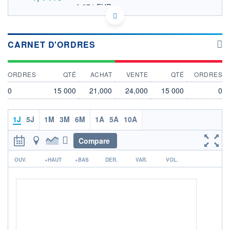
0,274 EUR
VALEUR INDICATIVE
GB0002341666 PAM
DONNÉES TEMPS DIFFÉRÉ
Politique d'exécution
CARNET D'ORDRES
Cotation sur les autres places
ORDRES
QTÉ
ACHAT
VENTE
QTÉ
ORDRES
25
0
15 000
21,000
24,000
15 000
0
24
23
1J
5J
1M
3M
6M
1A
5A
10A
22
12h07
14h45
Compare
OUVERTURE
CLÔTURE VEILLE
r
0,000
22,500
OUV.
+HAUT
+BAS
DER.
VAR.
VOL.
+ HAUT
+ BAS
23,000
23,000
VOLUME
CAPITAL ÉCHANGÉ
32 754
0,05%
VALORISATION
DERNIER ÉCHANGE
1 610 MGBX
07.08.26 / 17:52:04