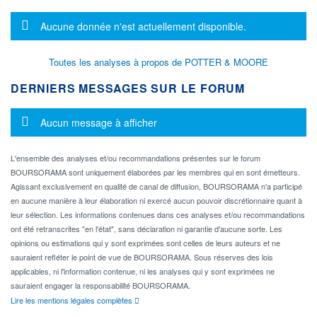
Message d'information
Aucune donnée n'est actuellement disponible.
Toutes les analyses à propos de POTTER & MOORE
DERNIERS MESSAGES SUR LE FORUM
Message d'information
Aucun message à afficher
L'ensemble des analyses et/ou recommandations présentes sur le forum
BOURSORAMA sont uniquement élaborées par les membres qui en sont émetteurs.
Agissant exclusivement en qualité de canal de diffusion, BOURSORAMA n'a participé
en aucune manière à leur élaboration ni exercé aucun pouvoir discrétionnaire quant à
leur sélection. Les informations contenues dans ces analyses et/ou recommandations
ont été retranscrites "en l'état", sans déclaration ni garantie d'aucune sorte. Les
opinions ou estimations qui y sont exprimées sont celles de leurs auteurs et ne
sauraient refléter le point de vue de BOURSORAMA. Sous réserves des lois
applicables, ni l'information contenue, ni les analyses qui y sont exprimées ne
sauraient engager la responsabilité BOURSORAMA.
Lire les mentions légales complètes