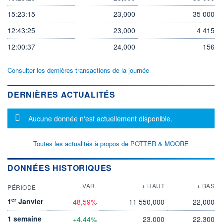
15:23:15
23,000
35 000
12:43:25
23,000
4 415
12:00:37
24,000
156
Consulter les dernières transactions de la journée
DERNIÈRES ACTUALITÉS
Message d'information
Aucune donnée n'est actuellement disponible.
Toutes les actualités à propos de POTTER & MOORE
DONNÉES HISTORIQUES
VAR.
+ HAUT
+ BAS
PÉRIODE
er
1
Janvier
-48,59%
11 550,000
22,000
1 semaine
+4,44%
23,000
22,300