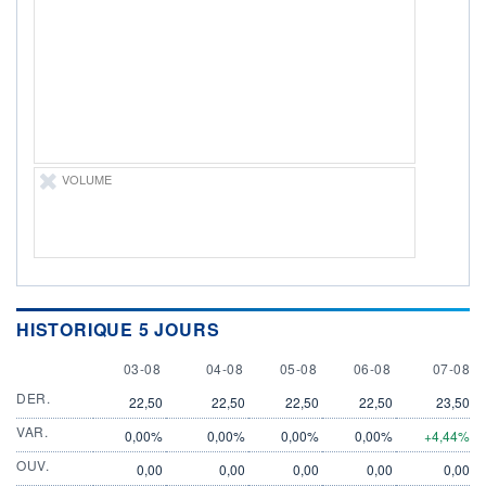
LIMITE À LA
LIMITE À LA
BAISSE
HAUSSE
175,000
0,000
RENDEMENT
PER ESTIMÉ
ESTIMÉ 2026
2026
-
-
DERNIER
DATE
DIVIDENDE
DERNIER
VOLUME
DIVIDENDE
0,00 GBX
-
PROCHAIN
DIVIDENDE
-
ÉLIGIBILITÉ
Non éligible
HISTORIQUE 5 JOURS
Boursobank
3 AUGUST
4 AUGUST
5 AUGUST
6 AUGUST
7 AUGU
03-08
04-08
05-08
06-08
07-08
+ PORTEFEUILLE
+ LISTE
DER.
22,50
22,50
22,50
22,50
23,50
VAR.
0,00%
0,00%
0,00%
0,00%
+4,44%
OUV.
0,00
0,00
0,00
0,00
0,00