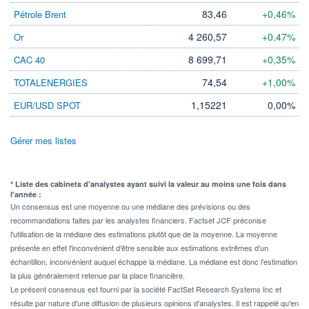
83,46
+0,46%
Pétrole Brent
4 260,57
+0,47%
Or
8 699,71
+0,35%
CAC 40
74,54
+1,00%
TOTALENERGIES
1,15221
0,00%
EUR/USD SPOT
Gérer mes listes
* Liste des cabinets d'analystes ayant suivi la valeur au moins une fois dans
l'année :
Un consensus est une moyenne ou une médiane des prévisions ou des
recommandations faites par les analystes financiers. Factset JCF préconise
l'utilisation de la médiane des estimations plutôt que de la moyenne. La moyenne
présente en effet l'inconvénient d'être sensible aux estimations extrêmes d'un
échantillon, inconvénient auquel échappe la médiane. La médiane est donc l'estimation
la plus généralement retenue par la place financière.
Le présent consensus est fourni par la société FactSet Research Systems Inc et
résulte par nature d'une diffusion de plusieurs opinions d'analystes. Il est rappelé qu'en