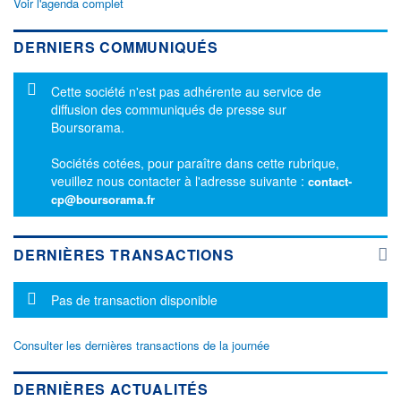
Voir l'agenda complet
DERNIERS COMMUNIQUÉS
Message d'information
Cette société n'est pas adhérente au service de
diffusion des communiqués de presse sur
Boursorama.
Sociétés cotées, pour paraître dans cette rubrique,
veuillez nous contacter à l'adresse suivante :
contact-
cp@boursorama.fr
DERNIÈRES TRANSACTIONS
Message d'information
Pas de transaction disponible
Consulter les dernières transactions de la journée
DERNIÈRES ACTUALITÉS