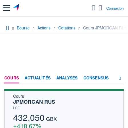
Menu
Connexion
Bourse
Actions
Cotations
Cours JPMORGAN RUS
COURS
ACTUALITÉS
ANALYSES
CONSENSUS
Cours
SOCIÉTÉ
JPMORGAN RUS
HISTORIQUE
LSE
432,050
ACTIONNAIRES
GBX
+418,67%