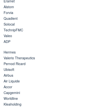
Eramet
Alstom
Forvia
Quadient
Solocal
TechnipFMC
Valeo
ADP
Hermes
Valerio Therapeutics
Pernod Ricard
Ubisoft
Airbus
Air Liquide
Accor
Capgemini
Worldline
Kleaholding