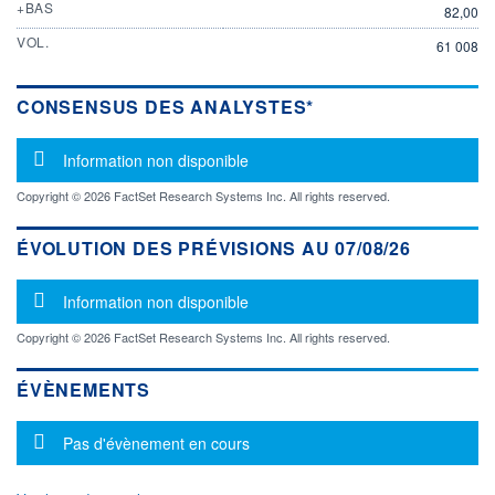
+BAS
82,00
VOL.
61 008
CONSENSUS DES ANALYSTES*
Message d'information
Information non disponible
Copyright © 2026 FactSet Research Systems Inc. All rights reserved.
ÉVOLUTION DES PRÉVISIONS AU 07/08/26
Message d'information
Information non disponible
Copyright © 2026 FactSet Research Systems Inc. All rights reserved.
ÉVÈNEMENTS
Message d'information
Pas d'évènement en cours