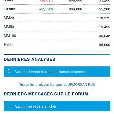
10 ans
+22,74%
894,000
55,200
MM20
178,372
MM50
119,499
MM100
100,648
RSI14
98,600
DERNIÈRES ANALYSES
Message d'information
Aucune donnée n'est actuellement disponible.
Toutes les analyses à propos de JPMORGAN RUS
DERNIERS MESSAGES SUR LE FORUM
Message d'information
Aucun message à afficher