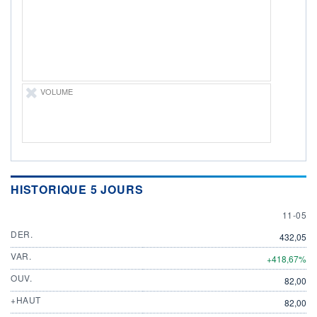
DIVIDENDE
0,00 GBX
-
PROCHAIN
DIVIDENDE
-
ÉLIGIBILITÉ
VOLUME
Non éligible
Boursobank
+ PORTEFEUILLE
+ LISTE
HISTORIQUE 5 JOURS
11 MAY
11-05
DER.
432,05
VAR.
+418,67%
OUV.
82,00
+HAUT
82,00