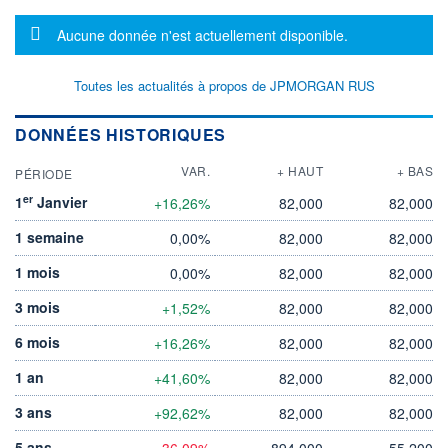
Message d'information
Aucune donnée n'est actuellement disponible.
Toutes les actualités à propos de JPMORGAN RUS
DONNÉES HISTORIQUES
VAR.
+ HAUT
+ BAS
PÉRIODE
er
1
Janvier
+16,26%
82,000
82,000
1 semaine
0,00%
82,000
82,000
1 mois
0,00%
82,000
82,000
3 mois
+1,52%
82,000
82,000
6 mois
+16,26%
82,000
82,000
1 an
+41,60%
82,000
82,000
3 ans
+92,62%
82,000
82,000
5 ans
-36,09%
894,000
55,200