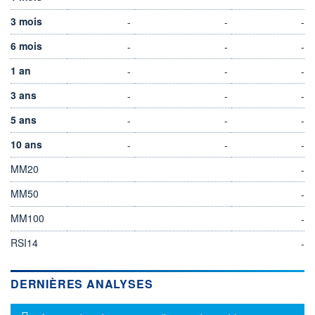
3 mois
-
-
-
6 mois
-
-
-
1 an
-
-
-
3 ans
-
-
-
5 ans
-
-
-
10 ans
-
-
-
MM20
-
MM50
-
MM100
-
RSI14
-
DERNIÈRES ANALYSES