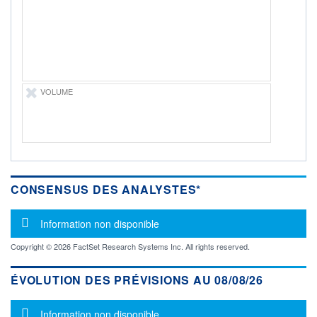
-
PROCHAIN
DIVIDENDE
-
ÉLIGIBILITÉ
Non éligible
VOLUME
Boursobank
+ PORTEFEUILLE
+ LISTE
CONSENSUS DES ANALYSTES*
Message d'information
Information non disponible
Copyright © 2026 FactSet Research Systems Inc. All rights reserved.
ÉVOLUTION DES PRÉVISIONS AU 08/08/26
Message d'information
Information non disponible