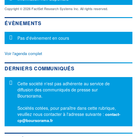
Copyright © 2026 FactSet Research Systems Inc. All rights reserved.
ÉVÈNEMENTS
Message d'information
Pas d'évènement en cours
Voir l'agenda complet
DERNIERS COMMUNIQUÉS
Message d'information
Cette société n'est pas adhérente au service de
diffusion des communiqués de presse sur
Boursorama.
Sociétés cotées, pour paraître dans cette rubrique,
veuillez nous contacter à l'adresse suivante :
contact-
cp@boursorama.fr