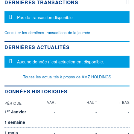
DERNIÈRES TRANSACTIONS
Message d'information
Pas de transaction disponible
Consulter les dernières transactions de la journée
DERNIÈRES ACTUALITÉS
Message d'information
Aucune donnée n'est actuellement disponible.
Toutes les actualités à propos de AMZ HOLDINGS
DONNÉES HISTORIQUES
VAR.
+ HAUT
+ BAS
PÉRIODE
er
1
Janvier
-
-
-
1 semaine
-
-
-
1 mois
-
-
-