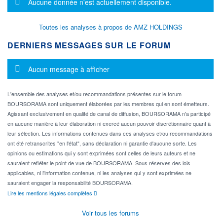
Message d'information
Aucune donnée n'est actuellement disponible.
Toutes les analyses à propos de AMZ HOLDINGS
DERNIERS MESSAGES SUR LE FORUM
Message d'information
Aucun message à afficher
L'ensemble des analyses et/ou recommandations présentes sur le forum
BOURSORAMA sont uniquement élaborées par les membres qui en sont émetteurs.
Agissant exclusivement en qualité de canal de diffusion, BOURSORAMA n'a participé
en aucune manière à leur élaboration ni exercé aucun pouvoir discrétionnaire quant à
leur sélection. Les informations contenues dans ces analyses et/ou recommandations
ont été retranscrites "en l'état", sans déclaration ni garantie d'aucune sorte. Les
opinions ou estimations qui y sont exprimées sont celles de leurs auteurs et ne
sauraient refléter le point de vue de BOURSORAMA. Sous réserves des lois
applicables, ni l'information contenue, ni les analyses qui y sont exprimées ne
sauraient engager la responsabilité BOURSORAMA.
Lire les mentions légales complètes
Voir tous les forums