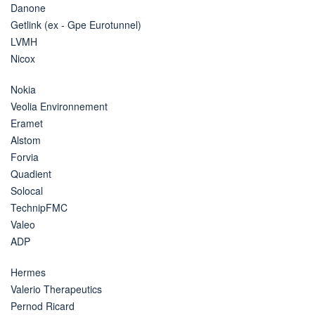
Danone
Getlink (ex - Gpe Eurotunnel)
LVMH
Nicox
Nokia
Veolia Environnement
Eramet
Alstom
Forvia
Quadient
Solocal
TechnipFMC
Valeo
ADP
Hermes
Valerio Therapeutics
Pernod Ricard