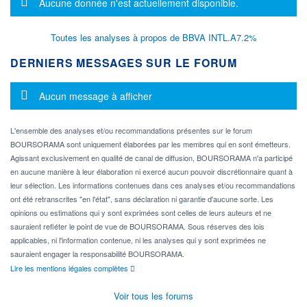
Message d'information
Aucune donnée n'est actuellement disponible.
Toutes les analyses à propos de BBVA INTL.A7.2%
DERNIERS MESSAGES SUR LE FORUM
Message d'information
Aucun message à afficher
L'ensemble des analyses et/ou recommandations présentes sur le forum
BOURSORAMA sont uniquement élaborées par les membres qui en sont émetteurs.
Agissant exclusivement en qualité de canal de diffusion, BOURSORAMA n'a participé
en aucune manière à leur élaboration ni exercé aucun pouvoir discrétionnaire quant à
leur sélection. Les informations contenues dans ces analyses et/ou recommandations
ont été retranscrites "en l'état", sans déclaration ni garantie d'aucune sorte. Les
opinions ou estimations qui y sont exprimées sont celles de leurs auteurs et ne
sauraient refléter le point de vue de BOURSORAMA. Sous réserves des lois
applicables, ni l'information contenue, ni les analyses qui y sont exprimées ne
sauraient engager la responsabilité BOURSORAMA.
Lire les mentions légales complètes
Voir tous les forums