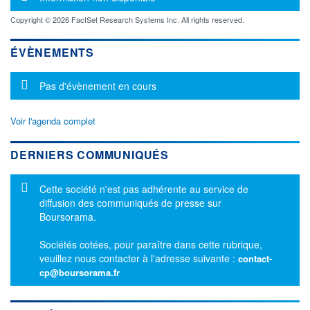
Copyright © 2026 FactSet Research Systems Inc. All rights reserved.
ÉVÈNEMENTS
Message d'information
Pas d'évènement en cours
Voir l'agenda complet
DERNIERS COMMUNIQUÉS
Message d'information
Cette société n'est pas adhérente au service de
diffusion des communiqués de presse sur
Boursorama.
Sociétés cotées, pour paraître dans cette rubrique,
veuillez nous contacter à l'adresse suivante :
contact-
cp@boursorama.fr