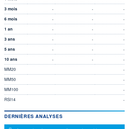
3 mois
-
-
-
6 mois
-
-
-
1 an
-
-
-
3 ans
-
-
-
5 ans
-
-
-
10 ans
-
-
-
MM20
-
MM50
-
MM100
-
RSI14
-
DERNIÈRES ANALYSES