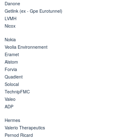
Danone
Getlink (ex - Gpe Eurotunnel)
LVMH
Nicox
Nokia
Veolia Environnement
Eramet
Alstom
Forvia
Quadient
Solocal
TechnipFMC
Valeo
ADP
Hermes
Valerio Therapeutics
Pernod Ricard