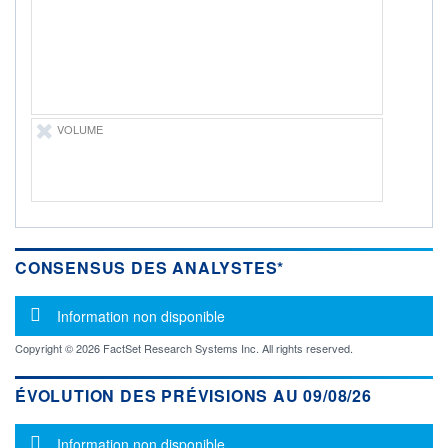
-
PROCHAIN
DIVIDENDE
-
ÉLIGIBILITÉ
Non éligible
VOLUME
Boursobank
+ PORTEFEUILLE
+ LISTE
CONSENSUS DES ANALYSTES*
Message d'information
Information non disponible
Copyright © 2026 FactSet Research Systems Inc. All rights reserved.
ÉVOLUTION DES PRÉVISIONS AU 09/08/26
Message d'information
Information non disponible