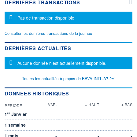
DERNIÈRES TRANSACTIONS
Message d'information
Pas de transaction disponible
Consulter les dernières transactions de la journée
DERNIÈRES ACTUALITÉS
Message d'information
Aucune donnée n'est actuellement disponible.
Toutes les actualités à propos de BBVA INTL.A7.2%
DONNÉES HISTORIQUES
VAR.
+ HAUT
+ BAS
PÉRIODE
er
1
Janvier
-
-
-
1 semaine
-
-
-
1 mois
-
-
-