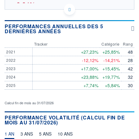
-0,04%
IE00B3YLTY66 - State Street Global Advisors Europe
Limited
PERFORMANCES ANNUELLES DES 5
EURONEXT PARIS DONNÉES TEMPS RÉEL
DERNIÈRES ANNÉES
SOUS-JACENT MSCI ALL COUNTRY WOR
Politique d'exécution
Tracker
Catégorie
Rang
+27,23%
+25,85%
48
2021
11,8
-12,12%
-14,21%
28
2022
11,6
+17,00%
+15,45%
42
2023
11,4
+23,88%
+19,77%
32
2024
11,2
+7,74%
+5,84%
30
2025
03/08
04/08
06/08
INDICE DE RÉFÉRENCE
CATÉGORIE MORNINGSTAR
Calcul fin de mois au 31/07/2026
MSCI ALL COUNTRY WOR
Actions International Gdes
Cap. Mixte
PERFORMANCE VOLATILITÉ (CALCUL FIN DE
MOIS AU 31/07/2026)
OUVERTURE
CLÔTURE VEILLE
11,5780
11,5990
1 AN
3 ANS
5 ANS
10 ANS
+ HAUT
+ BAS