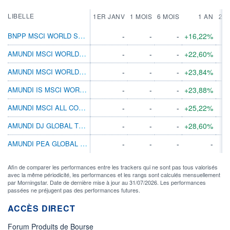
LIBELLE
1ER JANV
1 MOIS
6 MOIS
1 AN
2 A
BNPP MSCI WORLD SRI PAB ETF 
-
-
-
+16,22%
AMUNDI MSCI WORLD SWAP II ETF DIST
-
-
-
+22,60%
AMUNDI MSCI WORLD EX EMU ETF ACC
-
-
-
+23,84%
AMUNDI IS MSCI WORLD EX EUROPE ETF-C EUR
-
-
-
+23,88%
AMUNDI MSCI ALL COUNTRY WORLD ETF EURACC
-
-
-
+25,22%
AMUNDI DJ GLOBAL TITANS 50 ETF DIST
-
-
-
+28,60%
AMUNDI PEA GLOBAL MSCI ACWI UCITS ETF A
-
-
-
-
Afin de comparer les performances entre les trackers qui ne sont pas tous valorisés
avec la même périodicité, les performances et les rangs sont calculés mensuellement
par Morningstar. Date de dernière mise à jour au 31/07/2026. Les performances
passées ne préjugent pas des performances futures.
ACCÈS DIRECT
Forum Produits de Bourse