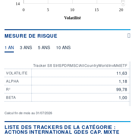
14
0
5
10
15
20
Volatilité
MESURE DE RISQUE
1 AN
3 ANS
5 ANS
10 ANS
Tracker Stt StrtSPDRMSCIAllCountryWorldInvMktETF
Ca
11,63
VOLATILITE
1,18
ALPHA
99,78
R²
1,00
BETA
Calcul fin de mois au 31/07/2026
LISTE DES TRACKERS DE LA CATÉGORIE :
ACTIONS INTERNATIONAL GDES CAP. MIXTE