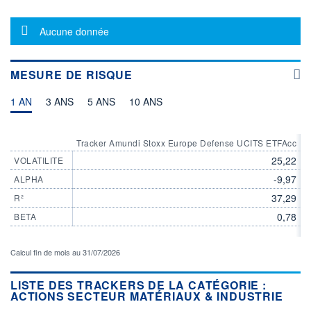
6,5600
6,4260
Message d'information
Aucune donnée
VOLUME
DERNIER ÉCHANGE
65 116
07.08.26 / 17:35:07
LIMITE À LA
LIMITE À LA
MESURE DE RISQUE
BAISSE
HAUSSE
6,2720
6,5920
1 AN
3 ANS
5 ANS
10 ANS
ÉLIGIBILITÉ
ACTIF NET (EUR)
615M / 31.07.26
BOURSOVIE LUX
CTO BUSINESS
Tracker Amundi Stoxx Europe Defense UCITS ETFAcc
C
25,22
VOLATILITE
RISQUE DU FONDS (SRI)
5
/7
-9,97
ALPHA
37,29
R²
+ PORTEFEUILLE
+ LISTE
0,78
BETA
Calcul fin de mois au 31/07/2026
LISTE DES TRACKERS DE LA CATÉGORIE :
ACTIONS SECTEUR MATÉRIAUX & INDUSTRIE