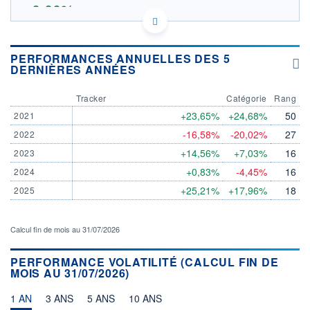
0,00%
154.65
OUVERTURE THÉORIQUE
LU0671493277 - UBS Asset Management (Europe) S.A.
PERFORMANCES ANNUELLES DES 5
EURONEXT AMSTERDAM DONNÉES TEMPS DIFFÉRÉ
DERNIÈRES ANNÉES
Politique d'exécution
Tracker
Catégorie
Rang
160
+23,65%
+24,68%
50
2021
159
-16,58%
-20,02%
27
2022
158
+14,56%
+7,03%
16
2023
157
+0,83%
-4,45%
16
156
2024
04/08
05/08
06/08
+25,21%
+17,96%
18
2025
INDICE DE RÉFÉRENCE
CATÉGORIE MORNINGSTAR
Actions Zone Euro Petites
Calcul fin de mois au 31/07/2026
Cap.
OUVERTURE
CLÔTURE VEILLE
PERFORMANCE VOLATILITÉ (CALCUL FIN DE
158,8400
158,8400
MOIS AU 31/07/2026)
+ HAUT
+ BAS
158,8400
158,8400
1 AN
3 ANS
5 ANS
10 ANS