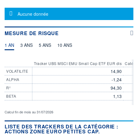
VOLUME
DERNIER ÉCHANGE
0
07.08.26 / 09:04:28
Message d'information
Aucune donnée
LIMITE À LA
LIMITE À LA
BAISSE
HAUSSE
154,8700
162,8100
MESURE DE RISQUE
ÉLIGIBILITÉ
ACTIF NET (EUR)
680M / 31.07.26
CTO BUSINESS
1 AN
3 ANS
5 ANS
10 ANS
RISQUE DU FONDS (SRI)
4
/7
Tracker UBS MSCI EMU Small Cap ETF EUR dis
Catégo
14,90
VOLATILITE
+ PORTEFEUILLE
+ LISTE
-1,24
ALPHA
94,30
R²
1,13
BETA
Calcul fin de mois au 31/07/2026
LISTE DES TRACKERS DE LA CATÉGORIE :
ACTIONS ZONE EURO PETITES CAP.