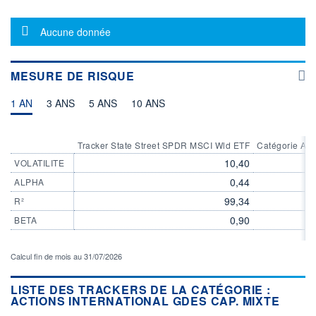
+ HAUT
+ BAS
46,9800
46,8200
Message d'information
Aucune donnée
VOLUME
DERNIER ÉCHANGE
23 641
06.08.26 / 17:35:00
LIMITE À LA
LIMITE À LA
MESURE DE RISQUE
BAISSE
HAUSSE
45,6750
48,0170
1 AN
3 ANS
5 ANS
10 ANS
ÉLIGIBILITÉ
ACTIF NET (EUR)
18 442M / 31.07.26
CTO BUSINESS
Tracker State Street SPDR MSCI Wld ETF
Catégorie Act
RISQUE DU FONDS (SRI)
4
/7
10,40
VOLATILITE
0,44
ALPHA
+ PORTEFEUILLE
+ LISTE
99,34
R²
0,90
BETA
Calcul fin de mois au 31/07/2026
LISTE DES TRACKERS DE LA CATÉGORIE :
ACTIONS INTERNATIONAL GDES CAP. MIXTE