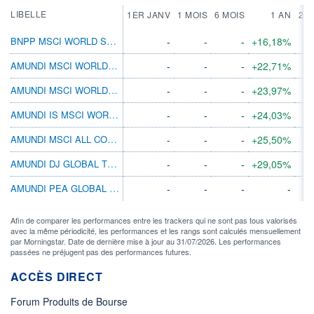
LIBELLE
1ER JANV
1 MOIS
6 MOIS
1 AN
2 A
BNPP MSCI WORLD SRI PAB ETF 
-
-
-
+16,18%
AMUNDI MSCI WORLD SWAP II ETF DIST
-
-
-
+22,71%
AMUNDI MSCI WORLD EX EMU ETF ACC
-
-
-
+23,97%
AMUNDI IS MSCI WORLD EX EUROPE ETF-C EUR
-
-
-
+24,03%
AMUNDI MSCI ALL COUNTRY WORLD ETF EURACC
-
-
-
+25,50%
AMUNDI DJ GLOBAL TITANS 50 ETF DIST
-
-
-
+29,05%
AMUNDI PEA GLOBAL MSCI ACWI UCITS ETF A
-
-
-
-
Afin de comparer les performances entre les trackers qui ne sont pas tous valorisés
avec la même périodicité, les performances et les rangs sont calculés mensuellement
par Morningstar. Date de dernière mise à jour au 31/07/2026. Les performances
passées ne préjugent pas des performances futures.
ACCÈS DIRECT
Forum Produits de Bourse