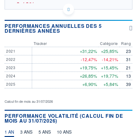
-0,10%
46.846
OUVERTURE THÉORIQUE
IE00BFY0GT14 - State Street Global Advisors Europe
PERFORMANCES ANNUELLES DES 5
Limited
DERNIÈRES ANNÉES
EURONEXT AMSTERDAM DONNÉES TEMPS DIFFÉRÉ
SOUS-JACENT MSCI TRN WORLD INDEX
Tracker
Catégorie
Rang
Politique d'exécution
+31,22%
+25,85%
23
2021
48
-12,47%
-14,21%
31
2022
+19,75%
+15,45%
21
2023
47
+26,85%
+19,77%
13
2024
46
+6,90%
+5,84%
39
2025
45
03/08
05/08
Calcul fin de mois au 31/07/2026
INDICE DE RÉFÉRENCE
CATÉGORIE MORNINGSTAR
MSCI TRN WORLD INDEX
Actions International Gdes
Cap. Mixte
PERFORMANCE VOLATILITÉ (CALCUL FIN DE
MOIS AU 31/07/2026)
OUVERTURE
CLÔTURE VEILLE
46,8950
46,8930
1 AN
3 ANS
5 ANS
10 ANS