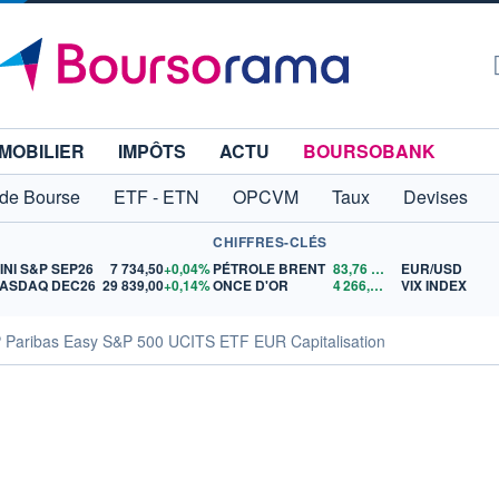
MOBILIER
IMPÔTS
ACTU
BOURSOBANK
 de Bourse
ETF - ETN
OPCVM
Taux
Devises
CHIFFRES-CLÉS
INI S&P SEP26
7 734,50
+0,04%
PÉTROLE BRENT
83,76
$US
EUR/USD
ASDAQ DEC26
29 839,00
+0,14%
ONCE D'OR
4 266,65
$US
VIX INDEX
P Paribas Easy S&P 500 UCITS ETF EUR Capitalisation