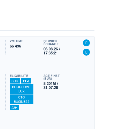
VOLUME
DERNIER
ÉCHANGE
66 496
06.08.26 /
17:35:21
ÉLIGIBILITÉ
ACTIF NET
(EUR)
SRD
PEA
8 201M /
BOURSOVIE
31.07.26
LUX
CTO
BUSINESS
22H