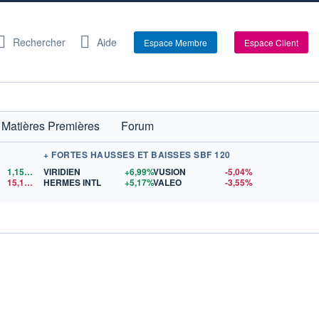
Rechercher
Aide
Espace Membre
Espace Client
Matières Premières
Forum
+ FORTES HAUSSES ET BAISSES SBF 120
1,1523
$US
VIRIDIEN
+6,99%
VUSION
-5,04%
15,15
$US
HERMES INTL
+5,17%
VALEO
-3,55%