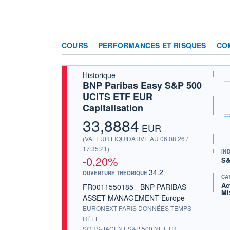
COURS
PERFORMANCES ET RISQUES
CO
Historique
BNP Paribas Easy S&P 500
UCITS ETF EUR
Capitalisation
33,8884
EUR
(VALEUR LIQUIDATIVE AU 06.08.26 /
17:35:21)
IN
-0,20%
S&
34.2
OUVERTURE THÉORIQUE
CA
Ac
FR0011550185 - BNP PARIBAS
Mi
ASSET MANAGEMENT Europe
EURONEXT PARIS DONNÉES TEMPS
RÉEL
SOUS-JACENT S&P 500 NET TR