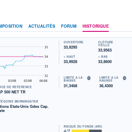
MPOSITION
ACTUALITÉS
FORUM
HISTORIQUE
OUVERTURE
CLÔTURE
VEILLE
33,9295
35
33,9563
+ HAUT
+ BAS
34
33,9928
33,8600
33
32
LIMITE À LA
LIMITE À LA
BAISSE
HAUSSE
03/08
05/08
06/08
31,3468
36,4300
DICE DE RÉFÉRENCE
P 500 NET TR
TÉGORIE MORNINGSTAR
tions Etats-Unis Gdes Cap.
xte
RISQUE DU FONDS (SRI)
4
/7