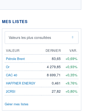
MES LISTES
Valeurs les plus consultées
VALEUR
DERNIER
VAR.
83,65
+0,69%
Pétrole Brent
4 279,85
+0,93%
Or
8 699,71
+0,35%
CAC 40
0,461
+9,76%
HAFFNER ENERGY
27,82
+0,80%
2CRSI
Gérer mes listes