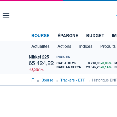
Menu
BOURSE
ÉPARGNE
BUDGET
IM
Actualités
Actions
Indices
Produits
Nikkei 225
INDICES
65 424,22
CAC AUG 26
8 718,00
+0,08%
M
NASDAQ SEP26
29 545,25
+0,14%
N
-0,39%
Bourse
Trackers - ETF
Historique BN