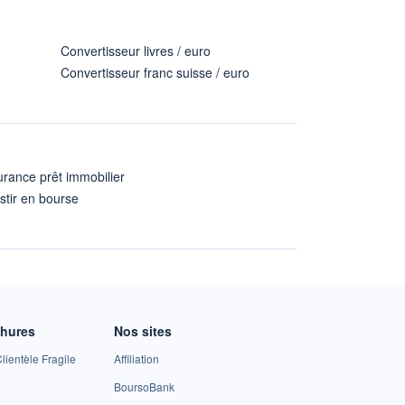
Convertisseur livres / euro
Convertisseur franc suisse / euro
rance prêt immobilier
stir en bourse
A
chures
Nos sites
lientèle Fragile
Affiliation
BoursoBank