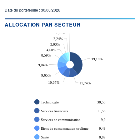
Date du portefeuille : 30/06/2026
ALLOCATION PAR SECTEUR
1,86%
2,24%
3,03%
4,60%
8,59%
39,19%
9,04%
9,65%
10,07%
11,74%
Technologie
38,55
Services financiers
11,55
Services de communication
9,9
Biens de consommation cyclique
9,49
Santé
8,89