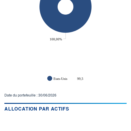
VOLUME
DERNIER ÉCHANGE
327
06.08.26 / 13:05:48
LIMITE À LA
LIMITE À LA
BAISSE
HAUSSE
67,3100
70,7500
ÉLIGIBILITÉ
ACTIF NET (EUR)
100,00%
27 471M / 31.07.26
BOURSOVIE LUX
BOURSOVIE
CTO BUSINESS
22H
RISQUE DU FONDS (SRI)
4
/7
Etats-Unis
99,5
+ PORTEFEUILLE
+ LISTE
Date du portefeuille : 30/06/2026
ALLOCATION PAR ACTIFS