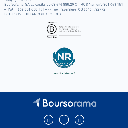
Boursorama, SA au capital de 53 576 889,20 € – RCS Nanterre 351 058 151
– TVA FR 69 351 058 151 – 44 rue Traversière, CS 80134, 92772
BOULOGNE BILLANCOURT CEDEX
Boursorama sur Facebook
Boursorama sur X
Boursorama sur Youtu