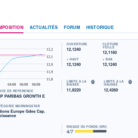
MPOSITION
ACTUALITÉS
FORUM
HISTORIQUE
OUVERTURE
CLÔTURE
VEILLE
12,1240
12,2
12,1160
12,1
+ HAUT
+ BAS
12,1240
12,1240
12,0
11,9
11,8
LIMITE À LA
LIMITE À LA
BAISSE
HAUSSE
04/08
06/08
06/08
11,8220
12,4260
DICE DE RÉFÉRENCE
P PARIBAS GROWTH E
TÉGORIE MORNINGSTAR
tions Europe Gdes Cap.
oissance
RISQUE DU FONDS (SRI)
4
/7