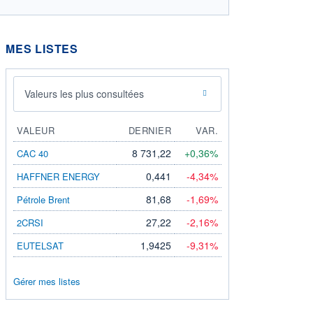
MES LISTES
Valeurs les plus consultées
VALEUR
DERNIER
VAR.
8 731,22
+0,36%
CAC 40
0,441
-4,34%
HAFFNER ENERGY
81,68
-1,69%
Pétrole Brent
27,22
-2,16%
2CRSI
1,9425
-9,31%
EUTELSAT
Gérer mes listes