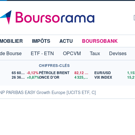
MOBILIER
IMPÔTS
ACTU
BOURSOBANK
 de Bourse
ETF - ETN
OPCVM
Taux
Devises
CHIFFRES-CLÉS
65 606,71
-0,12%
PÉTROLE BRENT
82,12
$US
EUR/USD
26 368,26
+0,87%
ONCE D'OR
4 325,86
$US
VIX INDEX
15,2
NP PARIBAS EASY Growth Europe [UCITS ETF, C]