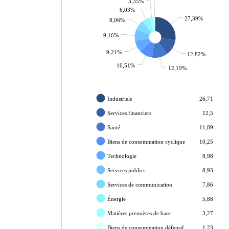
3,35%
6,03%
27,39%
8,06%
9,16%
9,21%
12,82%
10,51%
12,19%
Industriels
26,71
Services financiers
12,5
Santé
11,89
Biens de consommation cyclique
10,25
Technologie
8,98
Services publics
8,93
Services de communication
7,86
Énergie
5,88
Matières premières de base
3,27
Biens de consommation défensif
1,23