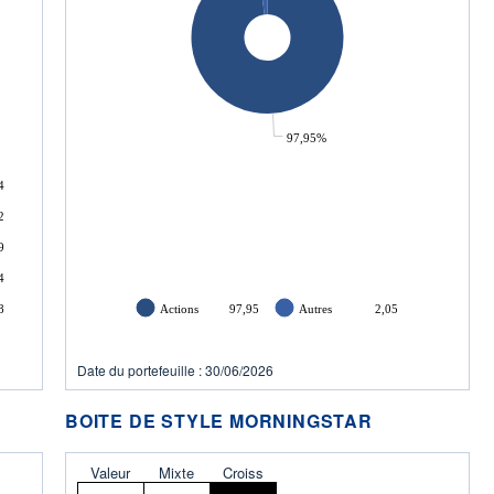
97,95%
4
2
9
4
8
Actions
97,95
Autres
2,05
Date du portefeuille : 30/06/2026
BOITE DE STYLE MORNINGSTAR
Valeur
Mixte
Croiss