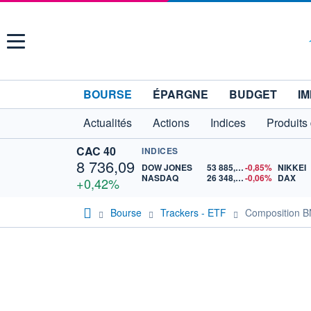
Menu
BOURSE
ÉPARGNE
BUDGET
IM
Actualités
Actions
Indices
Produits
CAC 40
INDICES
8 736,09
DOW JONES
53 885,10
-0,85%
NIKKEI
NASDAQ
26 348,35
-0,06%
DAX
+0,42%
Bourse
Trackers - ETF
Composition B