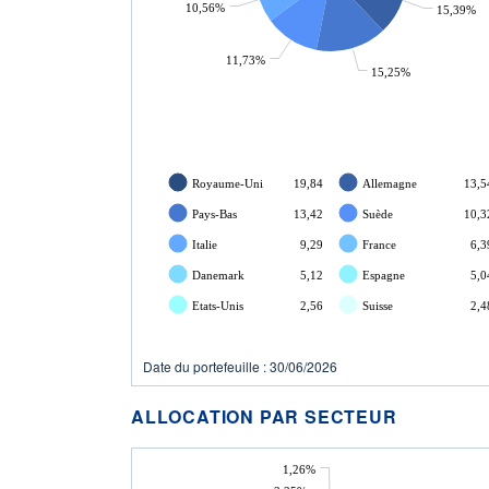
10,56%
15,39%
11,73%
15,25%
Royaume-Uni
19,84
Allemagne
13,5
Pays-Bas
13,42
Suède
10,3
Italie
9,29
France
6,3
Danemark
5,12
Espagne
5,0
Etats-Unis
2,56
Suisse
2,4
Date du portefeuille : 30/06/2026
ALLOCATION PAR SECTEUR
1,26%