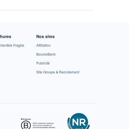
A
chures
Nos sites
lientèle Fragile
Affiliation
BoursoBank
Publicité
Site Groupe & Recrutement