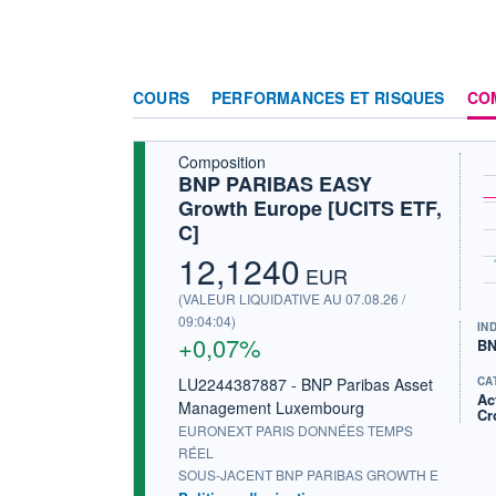
COURS
PERFORMANCES ET RISQUES
CO
Composition
BNP PARIBAS EASY
Growth Europe [UCITS ETF,
C]
12,1240
EUR
(VALEUR LIQUIDATIVE AU 07.08.26 /
09:04:04)
IN
+0,07%
BN
LU2244387887 - BNP Paribas Asset
CA
Ac
Management Luxembourg
Cr
EURONEXT PARIS DONNÉES TEMPS
RÉEL
SOUS-JACENT BNP PARIBAS GROWTH E