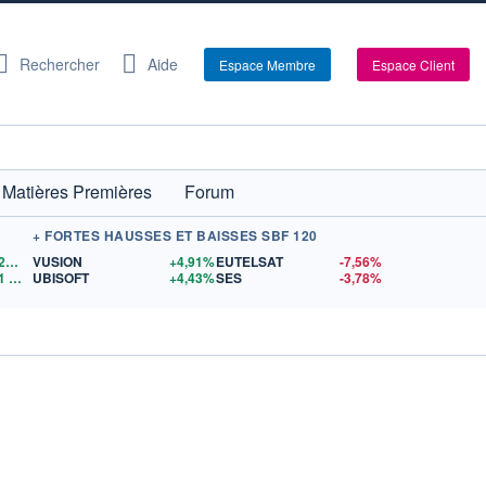
Rechercher
Aide
Espace Membre
Espace Client
Matières Premières
Forum
+ FORTES HAUSSES ET BAISSES SBF 120
1,1528
$US
VUSION
+4,91%
EUTELSAT
-7,56%
1
$US
UBISOFT
+4,43%
SES
-3,78%