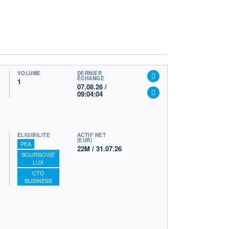
VOLUME
DERNIER
ÉCHANGE
1
07.08.26 /
09:04:04
ÉLIGIBILITÉ
ACTIF NET
(EUR)
PEA
22M / 31.07.26
BOURSOVIE
LUX
CTO
BUSINESS