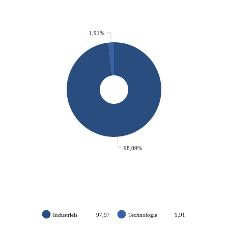
1,91%
98,09%
Industriels
97,97
Technologie
1,91