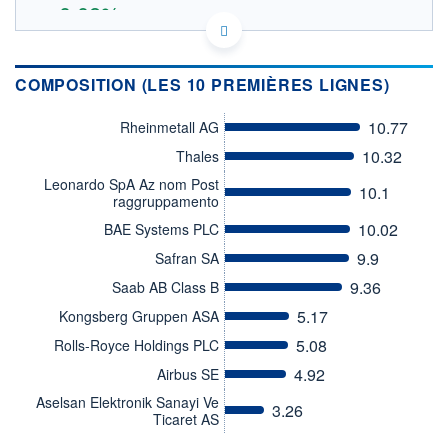
+0,08%
10.7118
OUVERTURE THÉORIQUE
IE000I7E6HL0 - HANetf Management Limited
COMPOSITION (LES 10 PREMIÈRES LIGNES)
EURONEXT PARIS DONNÉES TEMPS RÉEL
SOUS-JACENT VETTAFI EUROPEAN FUTURE OF DEFENCE
SCREE
10.77
Rheinmetall AG
Politique d'exécution
10.32
Thales
Leonardo SpA Az nom Post
10.1
11,0
raggruppamento
10,8
10.02
BAE Systems PLC
10,6
9.9
Safran SA
10,4
9.36
Saab AB Class B
10,2
04/08
06/08
5.17
Kongsberg Gruppen ASA
5.08
Rolls-Royce Holdings PLC
INDICE DE RÉFÉRENCE
CATÉGORIE MORNINGSTAR
VettaFi European Future of
Actions Secteur Matériaux
4.92
Airbus SE
Defence Scree
& Industrie
Aselsan Elektronik Sanayi Ve
3.26
OUVERTURE
CLÔTURE VEILLE
Ticaret AS
10,8000
10,7108
+ HAUT
+ BAS