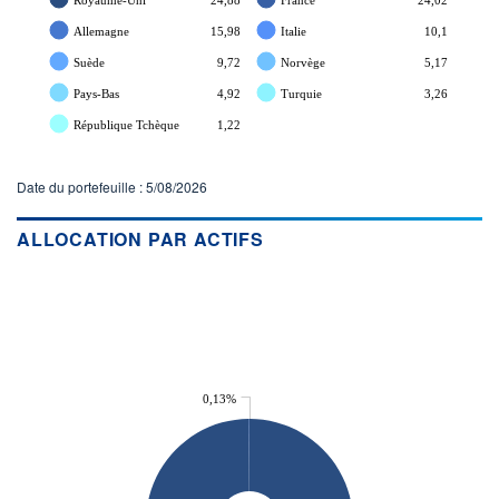
Allemagne
15,98
Italie
10,1
Suède
9,72
Norvège
5,17
Pays-Bas
4,92
Turquie
3,26
République Tchèque
1,22
Date du portefeuille : 5/08/2026
ALLOCATION PAR ACTIFS
0,13%