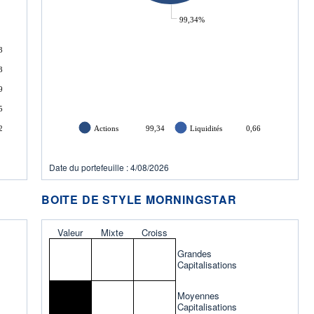
99,34%
3
3
9
5
2
Actions
99,34
Liquidités
0,66
Date du portefeuille : 4/08/2026
BOITE DE STYLE MORNINGSTAR
Valeur
Mixte
Croiss
Grandes
Capitalisations
Moyennes
Capitalisations