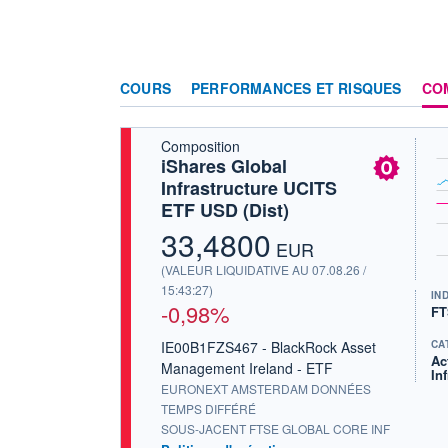
COURS
PERFORMANCES ET RISQUES
CO
Composition
iShares Global
Infrastructure UCITS
ETF USD (Dist)
33,4800
EUR
(VALEUR LIQUIDATIVE AU 07.08.26 /
15:43:27)
IN
-0,98%
FT
IE00B1FZS467 - BlackRock Asset
CA
Ac
Management Ireland - ETF
In
EURONEXT AMSTERDAM DONNÉES
TEMPS DIFFÉRÉ
SOUS-JACENT FTSE GLOBAL CORE INF