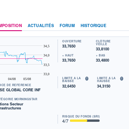
MPOSITION
ACTUALITÉS
FORUM
HISTORIQUE
OUVERTURE
CLÔTURE
VEILLE
33,7650
34,5
33,8100
+ HAUT
+ BAS
34,0
33,7650
33,4800
33,5
33,0
LIMITE À LA
LIMITE À LA
04/08
05/08
BAISSE
HAUSSE
DICE DE RÉFÉRENCE
32,6450
34,3150
SE GLOBAL CORE INF
TÉGORIE MORNINGSTAR
tions Secteur
frastructures
RISQUE DU FONDS (SRI)
4
/7