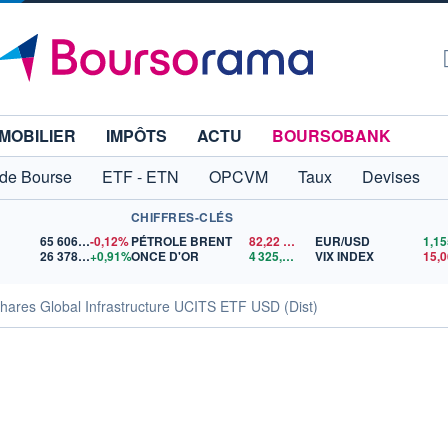
MOBILIER
IMPÔTS
ACTU
BOURSOBANK
 de Bourse
ETF - ETN
OPCVM
Taux
Devises
CHIFFRES-CLÉS
65 606,71
-0,12%
PÉTROLE BRENT
82,22
$US
EUR/USD
26 378,58
+0,91%
ONCE D'OR
4 325,02
$US
VIX INDEX
15,0
hares Global Infrastructure UCITS ETF USD (Dist)