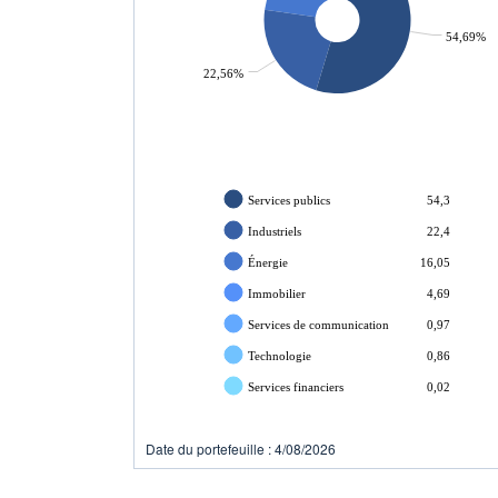
54,69%
22,56%
Services publics
54,3
Industriels
22,4
Énergie
16,05
Immobilier
4,69
Services de communication
0,97
Technologie
0,86
Services financiers
0,02
Date du portefeuille : 4/08/2026