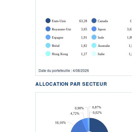
Etats-Unis
63,28
Canada
1
Royaume-Uni
3,65
Japon
3,6
Espagne
1,91
Inde
1,8
Brésil
1,82
Australie
1,
Hong Kong
1,27
Italie
1,
Date du portefeuille : 4/08/2026
ALLOCATION PAR SECTEUR
0,87%
0,98%
0,02%
4,72%
16,16%