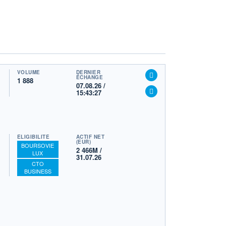
VOLUME
DERNIER
ÉCHANGE
1 888
07.08.26 /
15:43:27
ÉLIGIBILITÉ
ACTIF NET
(EUR)
BOURSOVIE
2 466M /
LUX
31.07.26
CTO
BUSINESS