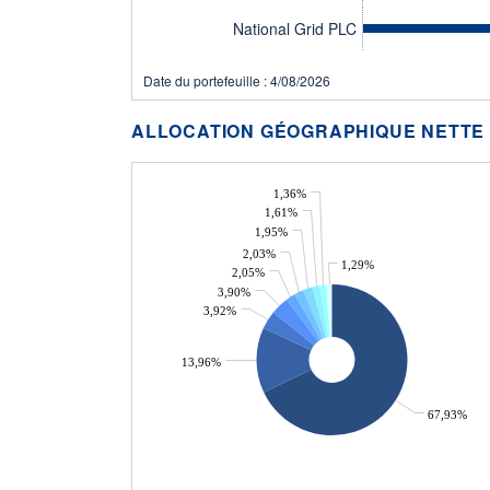
National Grid PLC
Date du portefeuille : 4/08/2026
ALLOCATION GÉOGRAPHIQUE NETTE
1,36%
1,61%
1,95%
2,03%
1,29%
2,05%
3,90%
3,92%
13,96%
67,93%