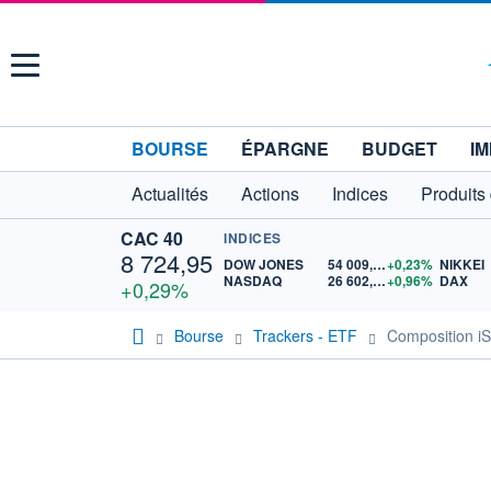
Menu
BOURSE
ÉPARGNE
BUDGET
IM
Actualités
Actions
Indices
Produits
CAC 40
INDICES
8 724,95
DOW JONES
54 009,55
+0,23%
NIKKEI
NASDAQ
26 602,43
+0,96%
DAX
+0,29%
Bourse
Trackers - ETF
Composition iS