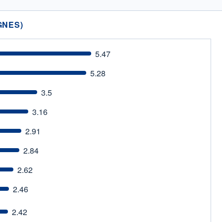
GNES)
5.47
5.28
3.5
3.16
2.91
2.84
2.62
2.46
2.42