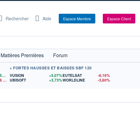
Rechercher
Aide
Espace Membre
Espace Client
Matières Premières
Forum
+ FORTES HAUSSES ET BAISSES SBF 120
1,1558
$US
VUSION
+5,07%
EUTELSAT
-6,16%
6
$US
UBISOFT
+3,73%
WORLDLINE
-3,60%