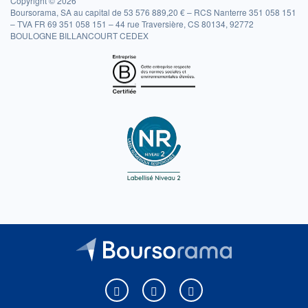
Copyright © 2026
Boursorama, SA au capital de 53 576 889,20 € – RCS Nanterre 351 058 151
– TVA FR 69 351 058 151 – 44 rue Traversière, CS 80134, 92772
BOULOGNE BILLANCOURT CEDEX
Boursorama sur Facebook
Boursorama sur X
Boursorama sur Youtu