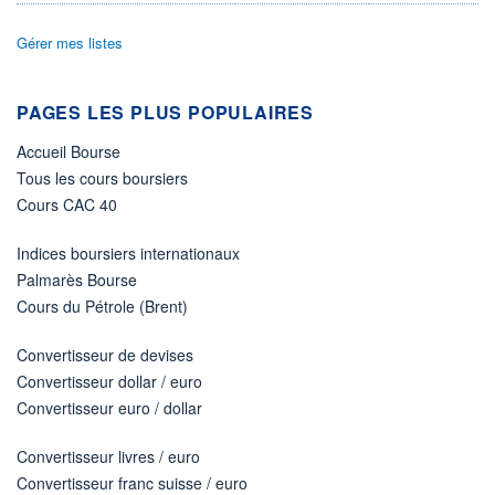
-
4M / 31.07.26
Gérer mes listes
RISQUE DU FONDS (SRI)
4
/7
PAGES LES PLUS POPULAIRES
+ PORTEFEUILLE
+ LISTE
Accueil Bourse
Tous les cours boursiers
Cours CAC 40
Indices boursiers internationaux
Palmarès Bourse
Cours du Pétrole (Brent)
Convertisseur de devises
Convertisseur dollar / euro
Convertisseur euro / dollar
Convertisseur livres / euro
Convertisseur franc suisse / euro