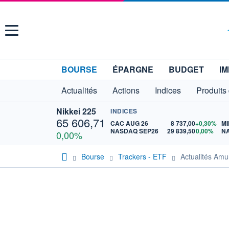
Menu
BOURSE
ÉPARGNE
BUDGET
IM
Actualités
Actions
Indices
Produits
Nikkei 225
INDICES
65 606,71
CAC AUG 26
8 737,00
+0,30%
MI
NASDAQ SEP26
29 839,50
0,00%
N
0,00%
Bourse
Trackers - ETF
Actualités Am