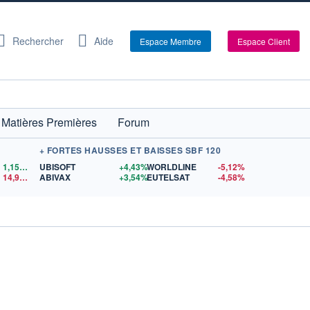
Rechercher
Aide
Espace Membre
Espace Client
Matières Premières
Forum
+ FORTES HAUSSES ET BAISSES SBF 120
1,1559
$US
UBISOFT
+4,43%
WORLDLINE
-5,12%
14,90
$US
ABIVAX
+3,54%
EUTELSAT
-4,58%