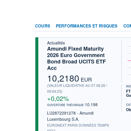
COURS
PERFORMANCES ET RISQUES
CO
Actualités
Amundi Fixed Maturity
2026 Euro Government
Bond Broad UCITS ETF
Acc
10,2180
EUR
(VALEUR LIQUIDATIVE AU 07.08.26 /
IN
FT
09:04:23)
Go
+0,02%
10.198
CA
OUVERTURE THÉORIQUE
Ob
LU2872291278 - Amundi
Luxembourg S.A.
EURONEXT PARIS DONNÉES TEMPS
RÉEL