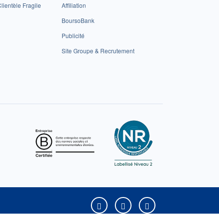
lientèle Fragile
Affiliation
BoursoBank
Publicité
Site Groupe & Recrutement
Boursorama sur Facebook
Boursorama sur X
Boursorama sur Yo