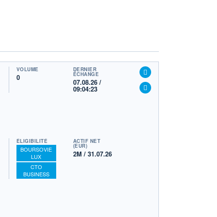
VOLUME
DERNIER
ÉCHANGE
0
07.08.26 /
09:04:23
ÉLIGIBILITÉ
ACTIF NET
(EUR)
BOURSOVIE
2M / 31.07.26
LUX
CTO
BUSINESS