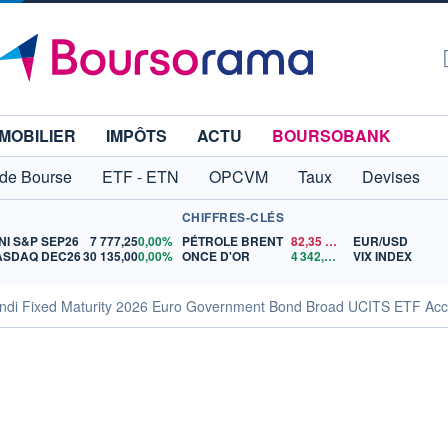
MOBILIER
IMPÔTS
ACTU
BOURSOBANK
 de Bourse
ETF - ETN
OPCVM
Taux
Devises
CHIFFRES-CLÉS
NI S&P SEP26
7 777,25
0,00%
PÉTROLE BRENT
82,35
$US
EUR/USD
ASDAQ DEC26
30 135,00
0,00%
ONCE D'OR
4 342,26
$US
VIX INDEX
undi Fixed Maturity 2026 Euro Government Bond Broad UCITS ETF Acc