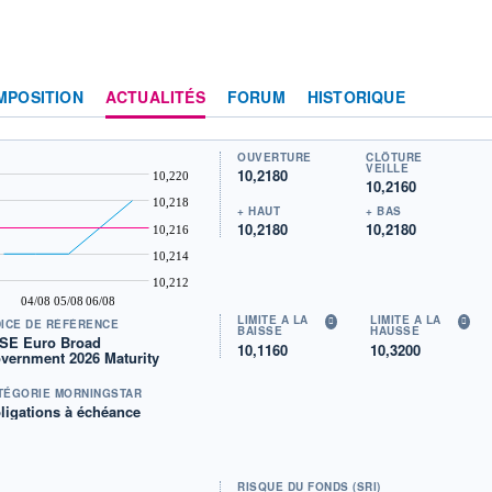
MPOSITION
ACTUALITÉS
FORUM
HISTORIQUE
OUVERTURE
CLÔTURE
VEILLE
10,2180
10,220
10,2160
10,218
+ HAUT
+ BAS
10,2180
10,2180
10,216
10,214
10,212
04/08
05/08
06/08
LIMITE À LA
LIMITE À LA
DICE DE RÉFÉRENCE
BAISSE
HAUSSE
SE Euro Broad
10,1160
10,3200
vernment 2026 Maturity
TÉGORIE MORNINGSTAR
ligations à échéance
RISQUE DU FONDS (SRI)