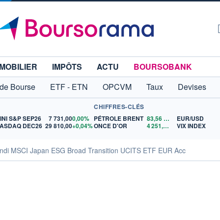
MOBILIER
IMPÔTS
ACTU
BOURSOBANK
 de Bourse
ETF - ETN
OPCVM
Taux
Devises
CHIFFRES-CLÉS
INI S&P SEP26
7 731,00
0,00%
PÉTROLE BRENT
83,56
$US
EUR/USD
ASDAQ DEC26
29 810,00
+0,04%
ONCE D'OR
4 251,00
$US
VIX INDEX
undi MSCI Japan ESG Broad Transition UCITS ETF EUR Acc