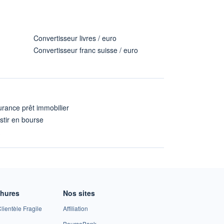
Convertisseur livres / euro
Convertisseur franc suisse / euro
rance prêt immobilier
stir en bourse
A
chures
Nos sites
lientèle Fragile
Affiliation
BoursoBank