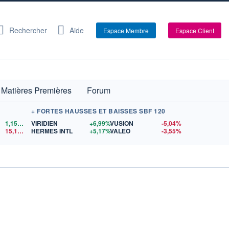
Rechercher
Aide
Espace Membre
Espace Client
Matières Premières
Forum
+ FORTES HAUSSES ET BAISSES SBF 120
1,1522
$US
VIRIDIEN
+6,99%
VUSION
-5,04%
15,15
$US
HERMES INTL
+5,17%
VALEO
-3,55%