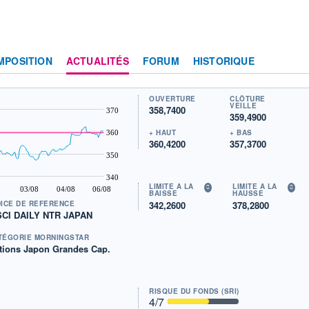
MPOSITION
ACTUALITÉS
FORUM
HISTORIQUE
OUVERTURE
CLÔTURE
VEILLE
358,7400
370
359,4900
+ HAUT
+ BAS
360
360,4200
357,3700
350
340
LIMITE À LA
LIMITE À LA
03/08
04/08
06/08
BAISSE
HAUSSE
342,2600
378,2800
DICE DE RÉFÉRENCE
CI DAILY NTR JAPAN
TÉGORIE MORNINGSTAR
tions Japon Grandes Cap.
RISQUE DU FONDS (SRI)
4
/7