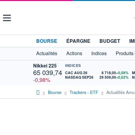
Menu
BOURSE
ÉPARGNE
BUDGET
IM
Actualités
Actions
Indices
Produits
Nikkei 225
INDICES
65 039,74
CAC AUG 26
8 718,00
+0,08%
M
NASDAQ SEP26
29 509,00
+0,02%
N
-0,98%
Bourse
Trackers - ETF
Actualités Am