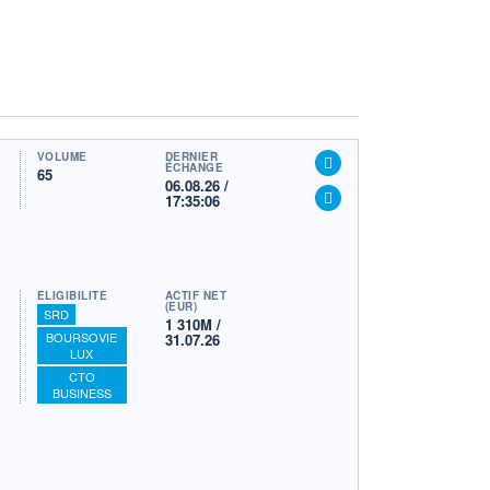
VOLUME
DERNIER
ÉCHANGE
65
06.08.26 /
17:35:06
ÉLIGIBILITÉ
ACTIF NET
(EUR)
SRD
1 310M /
BOURSOVIE
31.07.26
LUX
CTO
BUSINESS