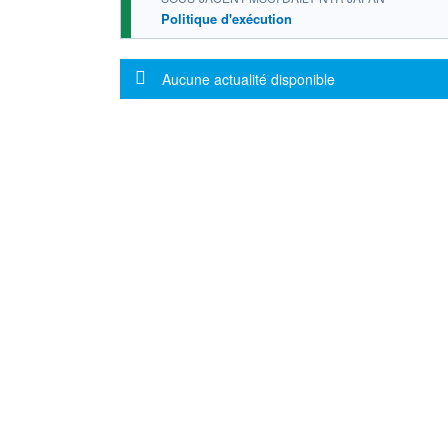
Politique d'exécution
Message d'information
Aucune actualité disponible