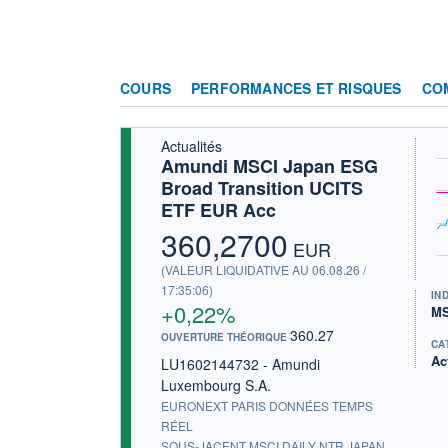
COURS
PERFORMANCES ET RISQUES
CO
Actualités
Amundi MSCI Japan ESG
Broad Transition UCITS
ETF EUR Acc
360,2700
EUR
(VALEUR LIQUIDATIVE AU 06.08.26 /
17:35:06)
IN
+0,22%
MS
360.27
OUVERTURE THÉORIQUE
CA
Ac
LU1602144732 - Amundi
Luxembourg S.A.
EURONEXT PARIS DONNÉES TEMPS
RÉEL
SOUS-JACENT MSCI DAILY NTR JAPAN