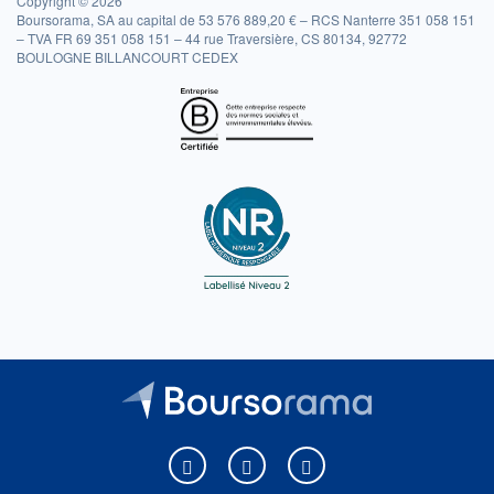
Copyright © 2026
Boursorama, SA au capital de 53 576 889,20 € – RCS Nanterre 351 058 151
– TVA FR 69 351 058 151 – 44 rue Traversière, CS 80134, 92772
BOULOGNE BILLANCOURT CEDEX
Boursorama sur Facebook
Boursorama sur X
Boursorama sur Youtu