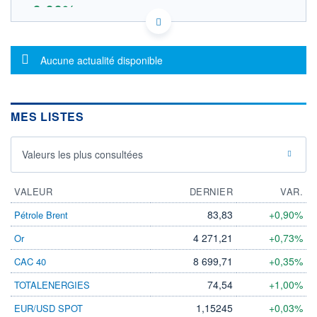
0,00%
18,5867 EUR
VALEUR INDICATIVE
21.4182
OUVERTURE THÉORIQUE
IE00BFXR7892 - Krane Funds Advisors LLC
Message d'information
Aucune actualité disponible
EURONEXT AMSTERDAM DONNÉES TEMPS DIFFÉRÉ
SOUS-JACENT THE CSI OVERSEAS CHI
Politique d'exécution
MES LISTES
22,0
21,8
Valeurs les plus consultées
21,6
21,4
VALEUR
DERNIER
VAR.
21,2
04/08
05/08
06/08
83,83
+0,90%
Pétrole Brent
4 271,21
+0,73%
Or
INDICE DE RÉFÉRENCE
CATÉGORIE MORNINGSTAR
THE CSI OVERSEAS CHI
Actions Secteur
8 699,71
+0,35%
CAC 40
Technologies
74,54
+1,00%
TOTALENERGIES
OUVERTURE
CLÔTURE VEILLE
0,0000
21,4182
1,15245
+0,03%
EUR/USD SPOT
+ HAUT
+ BAS