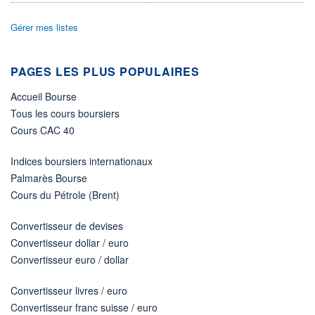
0,0000
0,0000
Gérer mes listes
VOLUME
DERNIER ÉCHANGE
0
06.08.26 / 17:35:17
PAGES LES PLUS POPULAIRES
LIMITE À LA
LIMITE À LA
BAISSE
HAUSSE
20,8828
21,9536
Accueil Bourse
Tous les cours boursiers
ÉLIGIBILITÉ
ACTIF NET (EUR)
Non éligible
794M / 31.10.25
Cours CAC 40
Boursobank
RISQUE DU FONDS (SRI)
Indices boursiers internationaux
6
/7
Palmarès Bourse
Cours du Pétrole (Brent)
+ PORTEFEUILLE
+ LISTE
Convertisseur de devises
Convertisseur dollar / euro
Convertisseur euro / dollar
Convertisseur livres / euro
Convertisseur franc suisse / euro