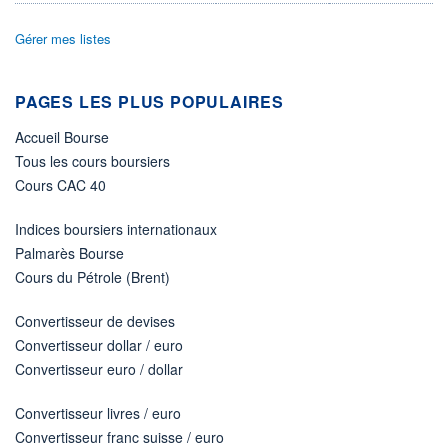
10,8348
10,8151
Gérer mes listes
VOLUME
DERNIER ÉCHANGE
6 743
06.08.26 / 10:46:06
LIMITE À LA
LIMITE À LA
PAGES LES PLUS POPULAIRES
BAISSE
HAUSSE
10,5640
11,1056
Accueil Bourse
ÉLIGIBILITÉ
ACTIF NET (EUR)
Tous les cours boursiers
Non éligible
1 830M / 31.07.26
Boursobank
Cours CAC 40
RISQUE DU FONDS (SRI)
4
/7
Indices boursiers internationaux
Palmarès Bourse
+ PORTEFEUILLE
+ LISTE
Cours du Pétrole (Brent)
Convertisseur de devises
Convertisseur dollar / euro
Convertisseur euro / dollar
Convertisseur livres / euro
Convertisseur franc suisse / euro