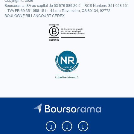
Copyright © 2026
Boursorama, SA au capital de 53 576 889,20 € – RCS Nanterre 351 058 151
– TVA FR 69 351 058 151 – 44 rue Traversière, CS 80134, 92772
BOULOGNE BILLANCOURT CEDEX
Boursorama sur Facebook
Boursorama sur X
Boursorama sur Youtu