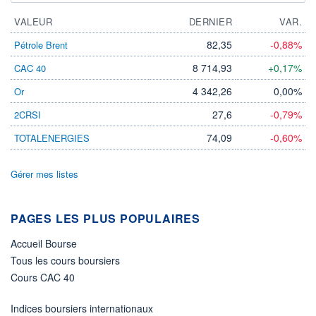
VOLUME
DERNIER ÉCHANGE
VALEUR
DERNIER
VAR.
93 935
07.08.26 / 17:35:17
82,35
-0,88%
Pétrole Brent
LIMITE À LA
LIMITE À LA
BAISSE
HAUSSE
20,7700
21,8300
8 714,93
+0,17%
CAC 40
4 342,26
0,00%
Or
ÉLIGIBILITÉ
ACTIF NET (EUR)
2 721M / 31.07.26
PEA
BOURSOVIE LUX
27,6
-0,79%
2CRSI
CTO BUSINESS
74,09
-0,60%
TOTALENERGIES
RISQUE DU FONDS (SRI)
5
/7
Gérer mes listes
+ PORTEFEUILLE
+ LISTE
PAGES LES PLUS POPULAIRES
Accueil Bourse
Tous les cours boursiers
Cours CAC 40
Indices boursiers internationaux