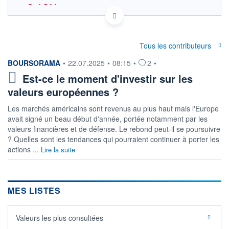
-0,16%
21.3
OUVERTURE THÉORIQUE
DE000A2QP372 - BlackRock Asset Management
Deutschland AG - ETF
Tous les contributeurs
EURONEXT AMSTERDAM DONNÉES TEMPS DIFFÉRÉ
information fournie par
BOURSORAMA
•
22.07.2025
•
08:15
•
2
•
Politique d'exécution
Est-ce le moment d'investir sur les
22,0
valeurs européennes ?
21,5
Les marchés américains sont revenus au plus haut mais l'Europe
avait signé un beau début d'année, portée notamment par les
21,0
valeurs financières et de défense. Le rebond peut-il se poursuivre
20,5
? Quelles sont les tendances qui pourraient continuer à porter les
04/08
06/08
07/08
actions ...
Lire la suite
INDICE DE RÉFÉRENCE
CATÉGORIE MORNINGSTAR
Actions Secteur Finance
MES LISTES
OUVERTURE
CLÔTURE VEILLE
21,3300
21,3350
+ HAUT
+ BAS
Valeurs les plus consultées
21,4700
21,2000