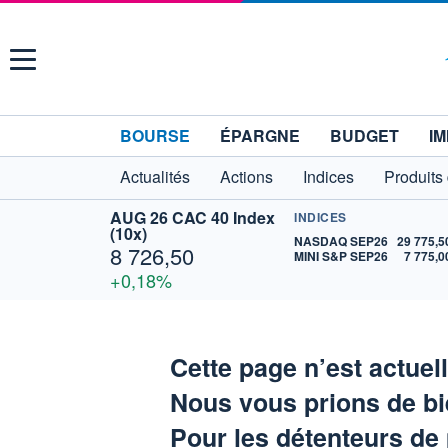
Menu
BOURSE
ÉPARGNE
BUDGET
IM
Actualités
Actions
Indices
Produits
AUG 26 CAC 40 Index
INDICES
(10x)
NASDAQ SEP26
29 775,5
8 726,50
MINI S&P SEP26
7 775,0
+0,18%
Cette page n’est actuel
Nous vous prions de bi
Pour les détenteurs de 