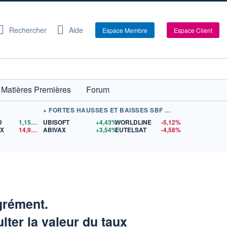
Rechercher
Aide
Espace Membre
Espace Client
Matières Premières
Forum
+ FORTES HAUSSES ET BAISSES SBF 120
D
1,1558
$US
UBISOFT
+4,43%
WORLDLINE
-5,12%
EX
14,95
$US
ABIVAX
+3,54%
EUTELSAT
-4,58%
grément.
lter la valeur du taux