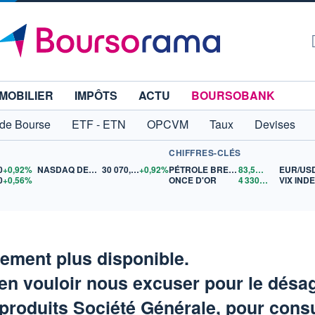
MOBILIER
IMPÔTS
ACTU
BOURSOBANK
 de Bourse
ETF - ETN
OPCVM
Taux
Devises
CHIFFRES-CLÉS
0
+0,92%
NASDAQ DEC26
30 070,75
+0,92%
PÉTROLE BRENT
83,57
$US
EUR/US
0
+0,56%
ONCE D'OR
4 330,76
$US
VIX IND
lement plus disponible.
en vouloir nous excuser pour le désa
produits Société Générale, pour consu