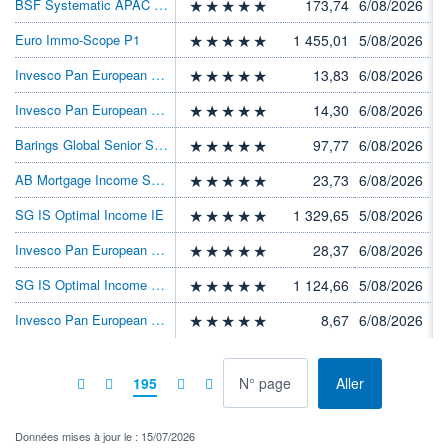
BSF Systematic APAC Eq Abs Rt E2 EUR H
173,74
6/08/2026
Euro Immo-Scope P1
1 455,01
5/08/2026
Invesco Pan European Hi Inc A EUR AD
13,83
6/08/2026
Invesco Pan European Hi Inc A EUR QD
14,30
6/08/2026
Barings Global Senior Scrd Bd A GBP Dis
97,77
6/08/2026
AB Mortgage Income S1 USD
23,73
6/08/2026
SG IS Optimal Income IE
1 329,65
5/08/2026
Invesco Pan European Hi Inc A EUR Acc
28,37
6/08/2026
SG IS Optimal Income RE-D
1 124,66
5/08/2026
Invesco Pan European Hi Inc A EUR QD-GI
8,67
6/08/2026
à la page
195
Aller
Données mises à jour le : 15/07/2026