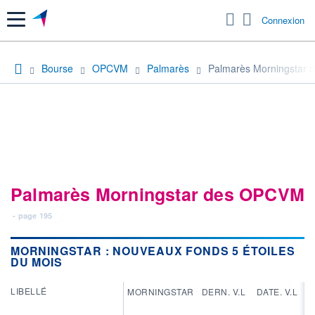
Menu
Connexion
Bourse
OPCVM
Palmarès
Palmarès Morningstar d
Palmarès Morningstar des OPCVM
- page 195
MORNINGSTAR : NOUVEAUX FONDS 5 ÉTOILES
DU MOIS
LIBELLÉ
MORNINGSTAR
DERN. V.L
DATE. V.L
PE