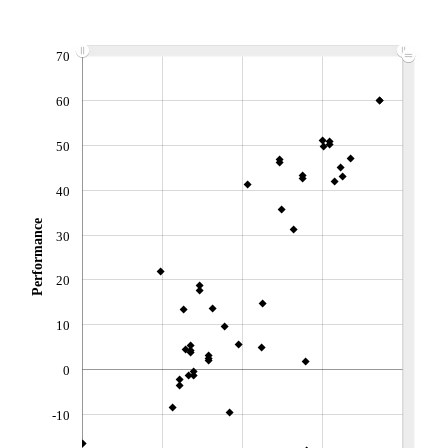
Non éligible Boursobank
ACTIF NET (EUR)
70
697M / 31.07.26
NOTATION MORNINGSTAR ⁽¹⁾
60
50
RISQUE DU FONDS (SRI)
5
/7
40
+ PORTEFEUILLE
+ LISTE
Performance
30
20
10
0
-10