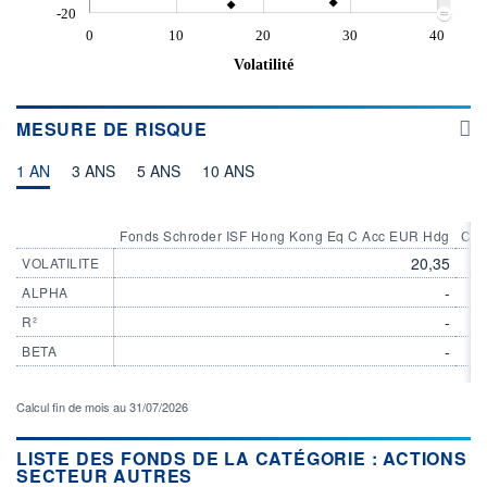
-20
0
10
20
30
40
Volatilité
MESURE DE RISQUE
1 AN
3 ANS
5 ANS
10 ANS
Fonds Schroder ISF Hong Kong Eq C Acc EUR Hdg
Cat
20,35
VOLATILITE
-
ALPHA
-
R²
-
BETA
Calcul fin de mois au 31/07/2026
LISTE DES FONDS DE LA CATÉGORIE : ACTIONS
SECTEUR AUTRES