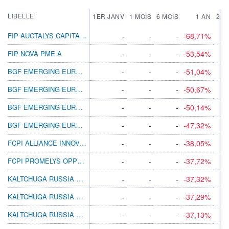
LIBELLE
1ER JANV
1 MOIS
6 MOIS
1 AN
2 A
FIP AUCTALYS CAPITAL PME A
-
-
-
-68,71%
FIP NOVA PME A
-
-
-
-53,54%
BGF EMERGING EUROPE FUND A4
-
-
-
-51,04%
BGF EMERGING EUROPE D2
-
-
-
-50,67%
BGF EMERGING EUROPE X4
-
-
-
-50,14%
BGF EMERGING EUROPE A2 SGD HEDGED
-
-
-
-47,32%
FCPI ALLIANCE INNOVATION PME A
-
-
-
-38,05%
FCPI PROMELYS OPPORTUNITÉS 2010 A
-
-
-
-37,72%
KALTCHUGA RUSSIA EQUITIES B EUR
-
-
-
-37,32%
KALTCHUGA RUSSIA EQUITIES A USD
-
-
-
-37,29%
KALTCHUGA RUSSIA EQUITIES D EUR
-
-
-
-37,13%