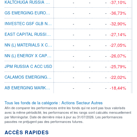
KALTCHUGA RUSSIA EQUITIES C USD
-
-
-
-37,10%
GS EMERGING EUROPE EQ-X CAP USD
-
-
-
-36,73%
INVESTEC GSF GLB NTRL RES A ACC SGD HDG
-
-
-
-32,90%
EAST CAPITAL RUSSIA A USD
-
-
-
-27,14%
NN (L) MATERIALS X CAP CZK H I
-
-
-
-27,05%
NN (L) ENERGY X CAP CZK H I
-
-
-
-26,07%
JPM RUSSIA C ACC USD
-
-
-
-25,79%
CALAMOS EMERGING MARKETS A GBP ACC
-
-
-
-22,02%
AB EMERGING MARKETS GROWTH C AUD H
-
-
-
-18,44%
Tous les fonds de la catégorie : Actions Secteur Autres
Afin de comparer les performances entre les fonds qui ne sont pas tous valorisés
avec la même périodicité, les performances et les rangs sont calculés mensuellement
par Morningstar. Date de dernière mise à jour au 31/07/2026. Les performances
passées ne préjugent pas des performances futures.
ACCÈS RAPIDES