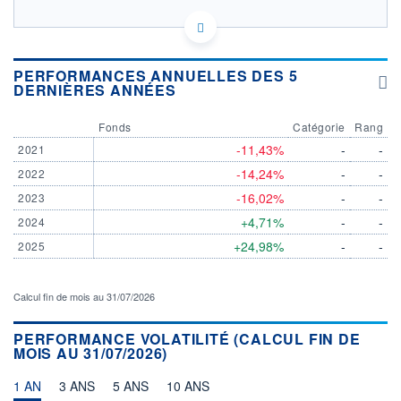
LU0334663159 - Schroder Investment Management
(Europe) S.A.
OPCVM DERNIER COURS CONNU AU 06/08/2026
PERFORMANCES ANNUELLES DES 5
DERNIÈRES ANNÉES
Consulter le prospectus / DIC
Fonds
Catégorie
Rang
180
-11,43%
-
-
2021
160
-14,24%
-
-
2022
-16,02%
-
-
2023
140
+4,71%
-
-
2024
03/12
10/04
+24,98%
-
-
2025
CATÉGORIE MORNINGSTAR
Actions Secteur Autres
Calcul fin de mois au 31/07/2026
FONDS PARTENAIRES
TARIFS PRIVILÉGIÉS
0%
PERFORMANCE VOLATILITÉ (CALCUL FIN DE
MOIS AU 31/07/2026)
ÉLIGIBILITÉ
PEA
PEA-PME
BOURSOVIE LUX
BOURSOVIE
1 AN
3 ANS
5 ANS
10 ANS
CTO BUSINESS