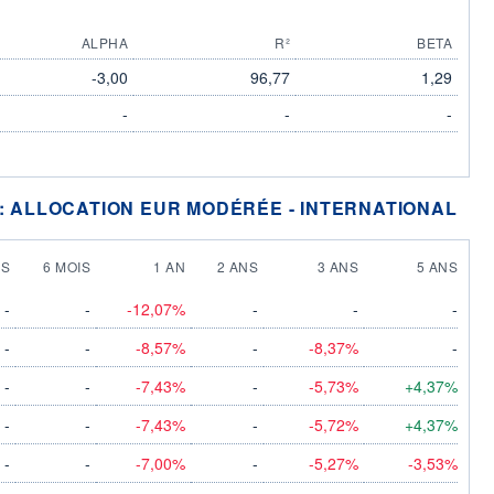
ALPHA
R²
BETA
-3,00
96,77
1,29
-
-
-
 : ALLOCATION EUR MODÉRÉE - INTERNATIONAL
IS
6 MOIS
1 AN
2 ANS
3 ANS
5 ANS
-
-
-12,07%
-
-
-
-
-
-8,57%
-
-8,37%
-
-
-
-7,43%
-
-5,73%
+4,37%
-
-
-7,43%
-
-5,72%
+4,37%
-
-
-7,00%
-
-5,27%
-3,53%