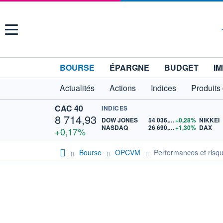
Menu
BOURSE
ÉPARGNE
BUDGET
IM
Actualités
Actions
Indices
Produits
CAC 40
INDICES
8 714,93
DOW JONES
54 036,93
+0,28%
NIKKEI
NASDAQ
26 690,62
+1,30%
DAX
+0,17%
Bourse
OPCVM
Performances et risqu