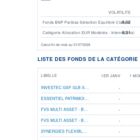
VOLATILITE
8,62
Fonds BNP Paribas Sélection Équilibré Class H
6,31
Catégorie Allocation EUR Modérée - International
Calcul fin de mois au 31/07/2026
LISTE DES FONDS DE LA CATÉGORIE
LIBELLE
1ER JANV
1 MO
INVESTEC GSF GLB STRATMGD I ACC EUR H
-
ESSENTIEL PATRIMOINE AC
-
FVS MULTI ASSET - BALANCED R
-
FVS MULTI ASSET - BALANCED RT
-
SYNERGIES FLEXIBLES AC
-