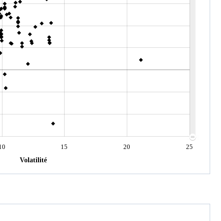
10
15
20
25
Volatilité