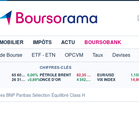
MOBILIER
IMPÔTS
ACTU
BOURSOBANK
 de Bourse
ETF - ETN
OPCVM
Taux
Devises
CHIFFRES-CLÉS
65 606,71
0,00%
PÉTROLE BRENT
82,35
$US
EUR/USD
26 319,45
+0,69%
ONCE D'OR
4 342,26
$US
VIX INDEX
14,9
es BNP Paribas Sélection Équilibré Class H