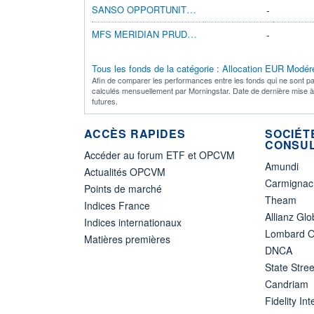
SANSO OPPORTUNITÉS A
-
MFS MERIDIAN PRUDENT WEALTH WH1 EUR
-
Tous les fonds de la catégorie : Allocation EUR Modéré
Afin de comparer les performances entre les fonds qui ne sont pa
calculés mensuellement par Morningstar. Date de dernière mise 
futures.
ACCÈS RAPIDES
SOCIÉT
CONSUL
Accéder au forum ETF et OPCVM
Amundi
Actualités OPCVM
Carmignac
Points de marché
Theam
Indices France
Allianz Glo
Indices internationaux
Lombard O
Matières premières
DNCA
State Stree
Candriam
Fidelity Int