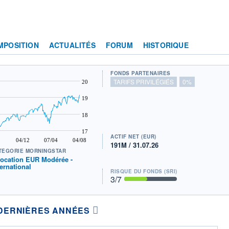
MPOSITION
ACTUALITÉS
FORUM
HISTORIQUE
FONDS PARTENAIRES
TARIFS PRIVILÉGIÉS
0%
20
19
18
17
ACTIF NET (EUR)
04/12
07/04
04/08
191M / 31.07.26
TÉGORIE MORNINGSTAR
location EUR Modérée -
ternational
RISQUE DU FONDS (SRI)
3
/7
DERNIÈRES ANNÉES