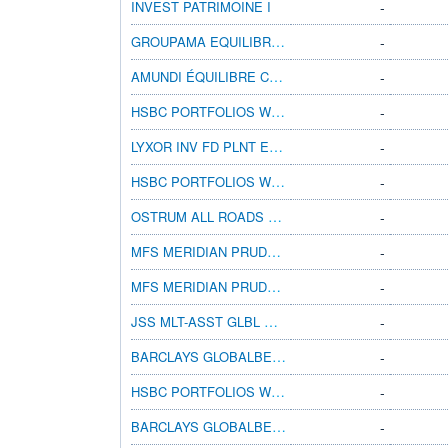
INVEST PATRIMOINE I
-
GROUPAMA EQUILIBRE GDM
-
AMUNDI ÉQUILIBRE CLIMAT IC
-
HSBC PORTFOLIOS WORLD SELECTION 3 AMHEUR
-
LYXOR INV FD PLNT ESG GLB BAL A EUR ACC
-
HSBC PORTFOLIOS WORLD SELECTION 2 AMHEUR
-
OSTRUM ALL ROADS MAC ALLC N/A EUR
-
MFS MERIDIAN PRUDENT CAPITAL AH1 EUR
-
MFS MERIDIAN PRUDENT WEALTH AH1 EUR
-
JSS MLT-ASST GLBL OPP C EUR INC
-
BARCLAYS GLOBALBETA PORT 2 C DIS EUR
-
HSBC PORTFOLIOS WORLD SELECTION 2 ADHEUR
-
BARCLAYS GLOBALBETA PORT 3 D DIS EUR
-