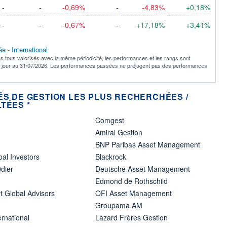
-
-
-0,69%
-
-4,83%
+0,18%
-
-
-0,67%
-
+17,18%
+3,41%
e - International
s tous valorisés avec la même périodicité, les performances et les rangs sont
à jour au 31/07/2026. Les performances passées ne préjugent pas des performances
ÉS DE GESTION LES PLUS RECHERCHÉES /
TÉES *
Comgest
Amiral Gestion
BNP Paribas Asset Management
bal Investors
Blackrock
dier
Deutsche Asset Management
Edmond de Rothschild
t Global Advisors
OFI Asset Management
Groupama AM
ernational
Lazard Frères Gestion