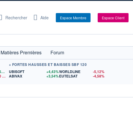
Rechercher
Aide
Espace Membre
Espace Client
Matières Premières
Forum
+ FORTES HAUSSES ET BAISSES SBF 120
1,1559
$US
UBISOFT
+4,43%
WORLDLINE
-5,12%
0
$US
ABIVAX
+3,54%
EUTELSAT
-4,58%