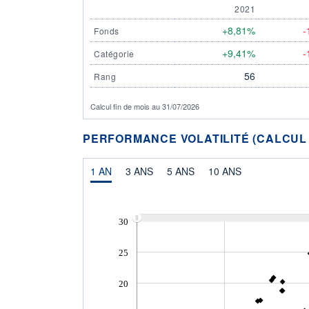
2021
+8,81%
-
Fonds
+9,41%
-
Catégorie
56
Rang
Calcul fin de mois au 31/07/2026
PERFORMANCE VOLATILITÉ (CALCUL FI
1 AN
3 ANS
5 ANS
10 ANS
30
25
20