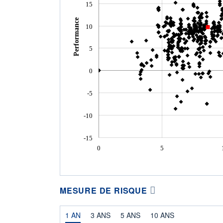
15
Performance
10
5
0
-5
-10
-15
0
5
MESURE DE RISQUE
1 AN
3 ANS
5 ANS
10 ANS