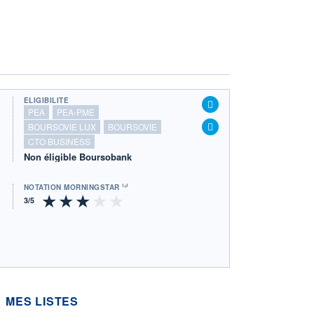
ÉLIGIBILITÉ
PEA
PEA-PME
BOURSOVIE LUX
BOURSOVIE
CTO BUSINESS
Non éligible Boursobank
NOTATION MORNINGSTAR ⁽¹⁾
MES LISTES