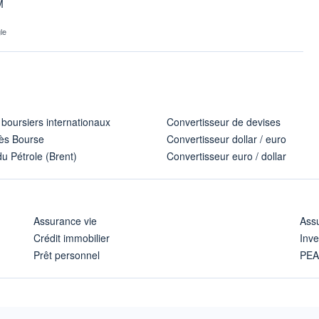
M
le
 boursiers internationaux
Convertisseur de devises
ès Bourse
Convertisseur dollar / euro
u Pétrole (Brent)
Convertisseur euro / dollar
Assurance vie
Assu
Crédit immobilier
Inve
Prêt personnel
PE