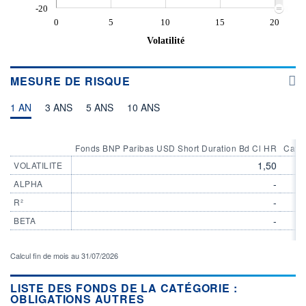
-20
0
5
10
15
20
Volatilité
MESURE DE RISQUE
1 AN
3 ANS
5 ANS
10 ANS
Fonds BNP Paribas USD Short Duration Bd Cl HR
Catég
1,50
VOLATILITE
-
ALPHA
-
R²
-
BETA
Calcul fin de mois au 31/07/2026
LISTE DES FONDS DE LA CATÉGORIE :
OBLIGATIONS AUTRES