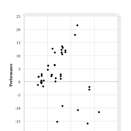
Non éligible Boursobank
ACTIF NET (EUR)
25
124M / 31.07.26
NOTATION MORNINGSTAR ⁽¹⁾
20
15
RISQUE DU FONDS (SRI)
2
/7
10
+ PORTEFEUILLE
+ LISTE
Performance
5
0
-5
-10
-15