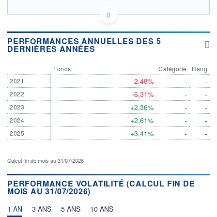
LU0194436803 - BNP Paribas Asset Management
Luxembourg
OPCVM DERNIER COURS CONNU AU 06/08/2026
PERFORMANCES ANNUELLES DES 5
DERNIÈRES ANNÉES
Consulter le prospectus / DIC
Fonds
Catégorie
Rang
112
-2,48%
-
-
2021
111
-6,31%
-
-
2022
110
+2,36%
-
-
2023
109
+2,61%
-
-
2024
08/12
08/04
05/08
+3,41%
-
-
2025
CATÉGORIE MORNINGSTAR
Obligations Autres
Calcul fin de mois au 31/07/2026
FONDS PARTENAIRES
TARIFS PRIVILÉGIÉS
0%
PERFORMANCE VOLATILITÉ (CALCUL FIN DE
MOIS AU 31/07/2026)
ÉLIGIBILITÉ
PEA
PEA-PME
BOURSOVIE LUX
BOURSOVIE
1 AN
3 ANS
5 ANS
10 ANS
CTO BUSINESS