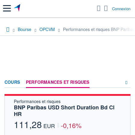
Menu
Connexion
Bourse
OPCVM
Performances et risques BNP Paribas
COURS
PERFORMANCES ET RISQUES
Performances et risques
COMPOSITION
BNP Paribas USD Short Duration Bd Cl
HR
ACTUALITÉS
111,28
-0,16%
FORUM
EUR
HISTORIQUE