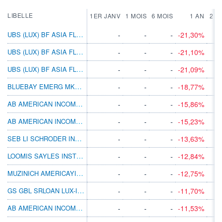
LIBELLE
1ER JANV
1 MOIS
6 MOIS
1 AN
2 A
UBS (LUX) BF ASIA FLEXIBLE EURH N ACC
-
-
-
-21,30%
UBS (LUX) BF ASIA FLEXIBLE EURH P ACC
-
-
-
-21,10%
UBS (LUX) BF ASIA FLEXIBLE EURH P DIS
-
-
-
-21,09%
BLUEBAY EMERG MKT LCL CCY BD B GBP
-
-
-
-18,77%
AB AMERICAN INCOME BT GBP H
-
-
-
-15,86%
AB AMERICAN INCOME BT EUR H
-
-
-
-15,23%
SEB LI SCHRODER INTL SEL US DOLLAR BDEUR
-
-
-
-13,63%
LOOMIS SAYLES INSTL HIGH INC I/A USD
-
-
-
-12,84%
MUZINICH AMERICAYIELD HGBP INC A
-
-
-
-12,75%
GS GBL SRLOAN LUX-I DISM JPY(HG I)
-
-
-
-11,70%
AB AMERICAN INCOME BT AUD H
-
-
-
-11,53%