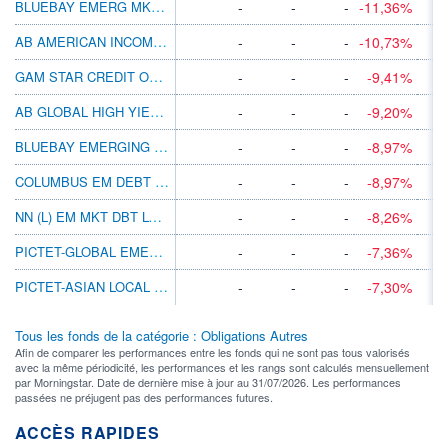
BLUEBAY EMERG MKT LCL CCY BD I EUR (AID)
-
-
-
-11,36%
AB AMERICAN INCOME BT CAD H
-
-
-
-10,73%
GAM STAR CREDIT OPPS (GBP) GBP ACC
-
-
-
-9,41%
AB GLOBAL HIGH YIELD BT CAD H
-
-
-
-9,20%
BLUEBAY EMERGING MKT CORP BD R SEK
-
-
-
-8,97%
COLUMBUS EM DEBT INVESTMENT GRADE
-
-
-
-8,97%
NN (L) EM MKT DBT LC I CAP PLN H I
-
-
-
-8,26%
PICTET-GLOBAL EMERGING DEBT HI JPY
-
-
-
-7,36%
PICTET-ASIAN LOCAL CCY DEBT HP EUR
-
-
-
-7,30%
Tous les fonds de la catégorie : Obligations Autres
Afin de comparer les performances entre les fonds qui ne sont pas tous valorisés
avec la même périodicité, les performances et les rangs sont calculés mensuellement
par Morningstar. Date de dernière mise à jour au 31/07/2026. Les performances
passées ne préjugent pas des performances futures.
ACCÈS RAPIDES