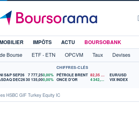
MOBILIER
IMPÔTS
ACTU
BOURSOBANK
 de Bourse
ETF - ETN
OPCVM
Taux
Devises
CHIFFRES-CLÉS
NI S&P SEP26
7 777,25
0,00%
PÉTROLE BRENT
82,35
$US
EUR/USD
ASDAQ DEC26
30 135,00
0,00%
ONCE D'OR
4 342,26
$US
VIX INDEX
ues HSBC GIF Turkey Equity IC