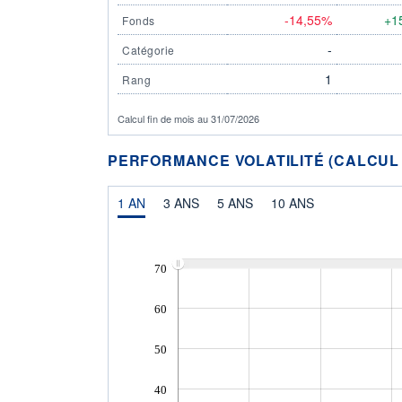
-14,55%
+1
Fonds
-
Catégorie
1
Rang
Calcul fin de mois au 31/07/2026
PERFORMANCE VOLATILITÉ (CALCUL FI
1 AN
3 ANS
5 ANS
10 ANS
70
60
50
40