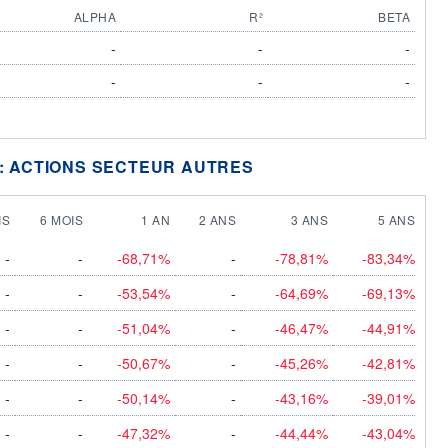
ALPHA
R²
BETA
-
-
-
-
-
-
 : ACTIONS SECTEUR AUTRES
IS
6 MOIS
1 AN
2 ANS
3 ANS
5 ANS
-
-
-68,71%
-
-78,81%
-83,34%
-
-
-53,54%
-
-64,69%
-69,13%
-
-
-51,04%
-
-46,47%
-44,91%
-
-
-50,67%
-
-45,26%
-42,81%
-
-
-50,14%
-
-43,16%
-39,01%
-
-
-47,32%
-
-44,44%
-43,04%