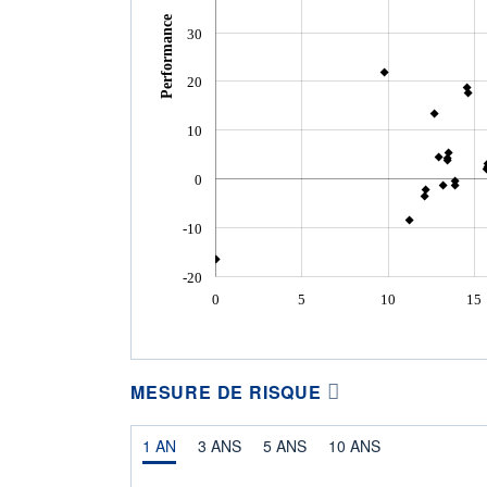
Performance
30
20
10
0
-10
-20
0
5
10
15
MESURE DE RISQUE
1 AN
3 ANS
5 ANS
10 ANS