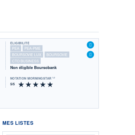
ÉLIGIBILITÉ
PEA
PEA-PME
BOURSOVIE LUX
BOURSOVIE
CTO BUSINESS
Non éligible Boursobank
NOTATION MORNINGSTAR ⁽¹⁾
MES LISTES