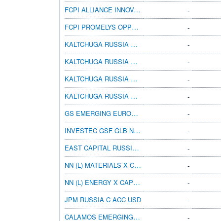
FCPI ALLIANCE INNOVATION PME A
-
FCPI PROMELYS OPPORTUNITÉS 2010 A
-
KALTCHUGA RUSSIA EQUITIES B EUR
-
KALTCHUGA RUSSIA EQUITIES A USD
-
KALTCHUGA RUSSIA EQUITIES D EUR
-
KALTCHUGA RUSSIA EQUITIES C USD
-
GS EMERGING EUROPE EQ-X CAP USD
-
INVESTEC GSF GLB NTRL RES A ACC SGD HDG
-
EAST CAPITAL RUSSIA A USD
-
NN (L) MATERIALS X CAP CZK H I
-
NN (L) ENERGY X CAP CZK H I
-
JPM RUSSIA C ACC USD
-
CALAMOS EMERGING MARKETS A GBP ACC
-