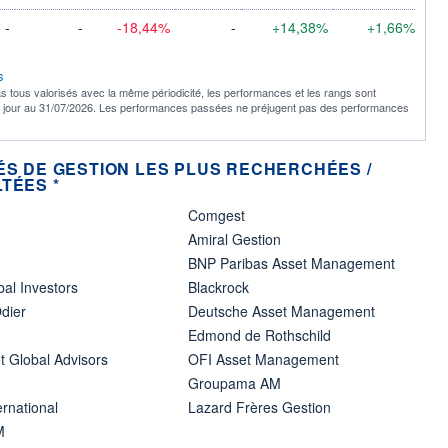
-
-
-18,44%
-
+14,38%
+1,66%
s
s tous valorisés avec la même périodicité, les performances et les rangs sont
à jour au 31/07/2026. Les performances passées ne préjugent pas des performances
ÉS DE GESTION LES PLUS RECHERCHÉES /
TÉES *
Comgest
Amiral Gestion
BNP Paribas Asset Management
bal Investors
Blackrock
dier
Deutsche Asset Management
Edmond de Rothschild
t Global Advisors
OFI Asset Management
Groupama AM
ernational
Lazard Frères Gestion
M