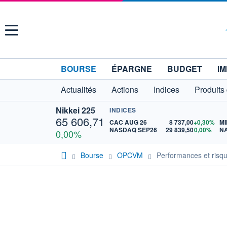
Menu
BOURSE
ÉPARGNE
BUDGET
IM
Actualités
Actions
Indices
Produits
Nikkei 225
INDICES
65 606,71
CAC AUG 26
8 737,00
+0,30%
MI
NASDAQ SEP26
29 839,50
0,00%
N
0,00%
Bourse
OPCVM
Performances et risq