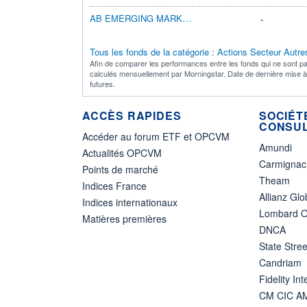
AB EMERGING MARKETS GROWTH C AUD H
-
Tous les fonds de la catégorie : Actions Secteur Autre
Afin de comparer les performances entre les fonds qui ne sont pa
calculés mensuellement par Morningstar. Date de dernière mise 
futures.
ACCÈS RAPIDES
SOCIÉT
CONSUL
Accéder au forum ETF et OPCVM
Amundi
Actualités OPCVM
Carmignac
Points de marché
Theam
Indices France
Allianz Glo
Indices internationaux
Lombard O
Matières premières
DNCA
State Stree
Candriam
Fidelity Int
CM CIC A