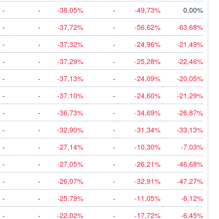
-
-
-38,05%
-
-49,73%
0,00%
-
-
-37,72%
-
-56,62%
-63,68%
-
-
-37,32%
-
-24,96%
-21,49%
-
-
-37,29%
-
-25,28%
-22,46%
-
-
-37,13%
-
-24,09%
-20,05%
-
-
-37,10%
-
-24,60%
-21,29%
-
-
-36,73%
-
-34,69%
-26,87%
-
-
-32,90%
-
-31,34%
-33,13%
-
-
-27,14%
-
-10,30%
-7,03%
-
-
-27,05%
-
-26,21%
-46,68%
-
-
-26,07%
-
-32,91%
-47,27%
-
-
-25,79%
-
-11,05%
-6,12%
-
-
-22,02%
-
-17,72%
-6,45%