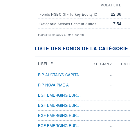
VOLATILITE
22,86
Fonds HSBC GIF Turkey Equity IC
17,54
Catégorie Actions Secteur Autres
Calcul fin de mois au 31/07/2026
LISTE DES FONDS DE LA CATÉGORIE
LIBELLE
1ER JANV
1 MO
FIP AUCTALYS CAPITAL PME A
-
FIP NOVA PME A
-
BGF EMERGING EUROPE FUND A4
-
BGF EMERGING EUROPE D2
-
BGF EMERGING EUROPE X4
-
BGF EMERGING EUROPE A2 SGD HEDGED
-