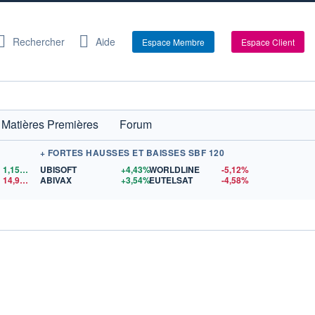
Rechercher
Aide
Espace Membre
Espace Client
Matières Premières
Forum
+ FORTES HAUSSES ET BAISSES SBF 120
1,1559
$US
UBISOFT
+4,43%
WORLDLINE
-5,12%
14,90
$US
ABIVAX
+3,54%
EUTELSAT
-4,58%