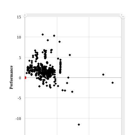
NOTATION MORNINGSTAR ⁽¹⁾
15
RISQUE DU FONDS (SRI)
0
/7
10
+ PORTEFEUILLE
+ LISTE
5
Performance
0
-5
-10