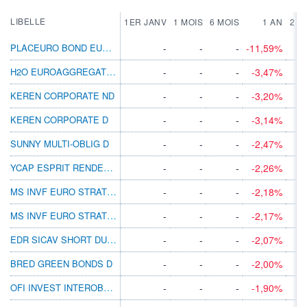
LIBELLE
1ER JANV
1 MOIS
6 MOIS
1 AN
2 A
PLACEURO BOND EURO D
-
-
-
-11,59%
H2O EUROAGGREGATE SI-A
-
-
-
-3,47%
KEREN CORPORATE ND
-
-
-
-3,20%
KEREN CORPORATE D
-
-
-
-3,14%
SUNNY MULTI-OBLIG D
-
-
-
-2,47%
YCAP ESPRIT RENDEMENT C EUR ACC
-
-
-
-2,26%
MS INVF EURO STRATEGIC BOND B
-
-
-
-2,18%
MS INVF EURO STRATEGIC BOND BX
-
-
-
-2,17%
EDR SICAV SHORT DURATION CREDIT K EUR
-
-
-
-2,07%
BRED GREEN BONDS D
-
-
-
-2,00%
OFI INVEST INTEROBLIG
-
-
-
-1,90%