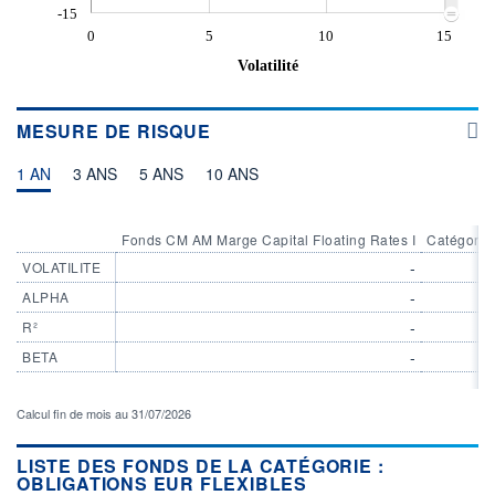
-15
0
5
10
15
Volatilité
MESURE DE RISQUE
1 AN
3 ANS
5 ANS
10 ANS
Fonds CM AM Marge Capital Floating Rates I
Catégorie
-
VOLATILITE
-
ALPHA
-
R²
-
BETA
Calcul fin de mois au 31/07/2026
LISTE DES FONDS DE LA CATÉGORIE :
OBLIGATIONS EUR FLEXIBLES