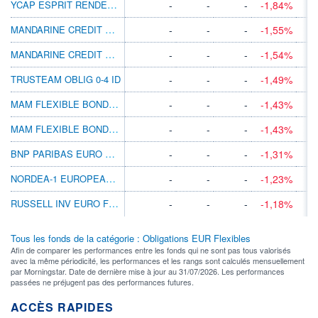
YCAP ESPRIT RENDEMENT A EUR ACC
-
-
-
-1,84%
MANDARINE CREDIT OPPORTUNITIES C
-
-
-
-1,55%
MANDARINE CREDIT OPPORTUNITIES D
-
-
-
-1,54%
TRUSTEAM OBLIG 0-4 ID
-
-
-
-1,49%
MAM FLEXIBLE BONDS C
-
-
-
-1,43%
MAM FLEXIBLE BONDS D
-
-
-
-1,43%
BNP PARIBAS EURO S/T CORP BD OPP X EUR D
-
-
-
-1,31%
NORDEA-1 EUROPEAN CROSS CREDIT E EUR
-
-
-
-1,23%
RUSSELL INV EURO FIXED INCOME S
-
-
-
-1,18%
Tous les fonds de la catégorie : Obligations EUR Flexibles
Afin de comparer les performances entre les fonds qui ne sont pas tous valorisés
avec la même périodicité, les performances et les rangs sont calculés mensuellement
par Morningstar. Date de dernière mise à jour au 31/07/2026. Les performances
passées ne préjugent pas des performances futures.
ACCÈS RAPIDES