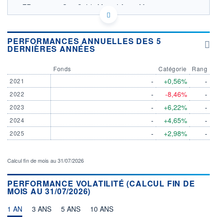
FR00140183S7 - Crédit Mutuel Asset Management
OPCVM DERNIER COURS CONNU AU 06/08/2026
1 010
PERFORMANCES ANNUELLES DES 5
DERNIÈRES ANNÉES
1 005
Fonds
Catégorie
Rang
1 000
-
+0,56%
-
2021
995
-
-8,46%
-
2022
17/06
13/07
-
+6,22%
-
2023
CATÉGORIE MORNINGSTAR
-
+4,65%
-
2024
Obligations EUR Flexibles
-
+2,98%
-
2025
FONDS PARTENAIRES
TARIFS PRIVILÉGIÉS
0%
Calcul fin de mois au 31/07/2026
ÉLIGIBILITÉ
PEA
PEA-PME
BOURSOVIE LUX
BOURSOVIE
CTO BUSINESS
PERFORMANCE VOLATILITÉ (CALCUL FIN DE
MOIS AU 31/07/2026)
Non éligible Boursobank
1 AN
3 ANS
5 ANS
10 ANS
ACTIF NET (EUR)
75M / 31.07.26