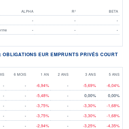
ALPHA
R²
BETA
-
-
-
-
-
-
erme
 : OBLIGATIONS EUR EMPRUNTS PRIVÉS COURT
OIS
6 MOIS
1 AN
2 ANS
3 ANS
5 ANS
-
-
-6,94%
-
-5,69%
-6,04%
-
-
-5,48%
-
0,00%
0,00%
-
-
-3,75%
-
-3,30%
-1,68%
-
-
-3,75%
-
-3,30%
-1,68%
-
-
-2,94%
-
-3,25%
-4,35%