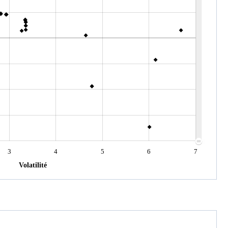
3
4
5
6
7
Volatilité