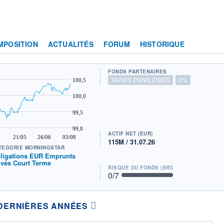
MPOSITION
ACTUALITÉS
FORUM
HISTORIQUE
FONDS PARTENAIRES
TARIFS PRIVILÉGIÉS
0%
100,5
100,0
99,5
99,0
ACTIF NET (EUR)
21/05
26/06
03/08
115M / 31.07.26
TÉGORIE MORNINGSTAR
ligations EUR Emprunts
ivés Court Terme
RISQUE DU FONDS (SRI)
0
/7
DERNIÈRES ANNÉES