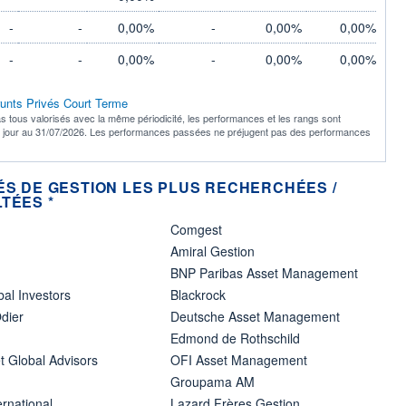
-
-
0,00%
-
0,00%
0,00%
-
-
0,00%
-
0,00%
0,00%
runts Privés Court Terme
s tous valorisés avec la même périodicité, les performances et les rangs sont
à jour au 31/07/2026. Les performances passées ne préjugent pas des performances
ÉS DE GESTION LES PLUS RECHERCHÉES /
TÉES *
Comgest
Amiral Gestion
BNP Paribas Asset Management
bal Investors
Blackrock
dier
Deutsche Asset Management
Edmond de Rothschild
t Global Advisors
OFI Asset Management
Groupama AM
ernational
Lazard Frères Gestion