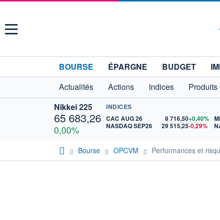
Menu
BOURSE
ÉPARGNE
BUDGET
IM
Actualités
Actions
Indices
Produits
Nikkei 225
INDICES
65 683,26
CAC AUG 26
8 716,50
+0,40%
M
NASDAQ SEP26
29 515,25
-0,29%
N
0,00%
Bourse
OPCVM
Performances et risq