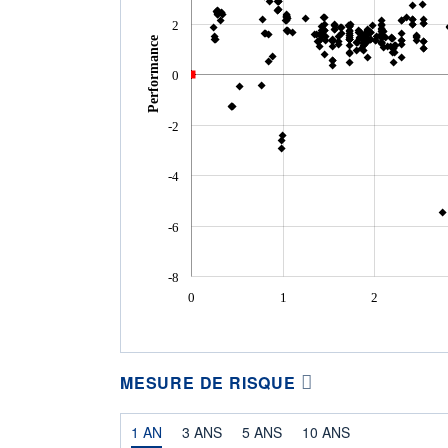
2
Performance
0
-2
-4
-6
-8
0
1
2
MESURE DE RISQUE
1 AN
3 ANS
5 ANS
10 ANS