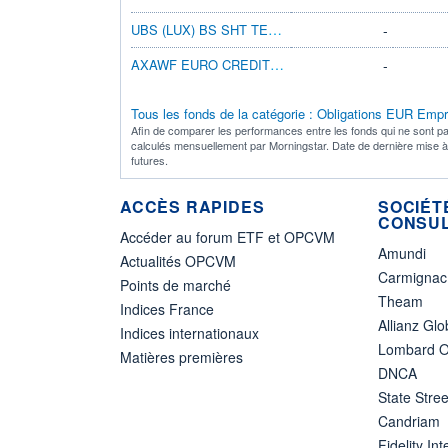
UBS (LUX) BS SHT TERM EUR CORP  K-X-ACC
-
AXAWF EURO CREDIT SHORT DUR X DIS EUR
-
Tous les fonds de la catégorie : Obligations EUR Emp
Afin de comparer les performances entre les fonds qui ne sont pa
calculés mensuellement par Morningstar. Date de dernière mise 
futures.
ACCÈS RAPIDES
SOCIÉT
CONSUL
Accéder au forum ETF et OPCVM
Amundi
Actualités OPCVM
Carmignac
Points de marché
Theam
Indices France
Allianz Glo
Indices internationaux
Lombard O
Matières premières
DNCA
State Stree
Candriam
Fidelity Int