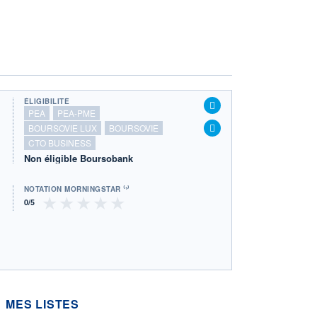
ÉLIGIBILITÉ
PEA
PEA-PME
BOURSOVIE LUX
BOURSOVIE
CTO BUSINESS
Non éligible Boursobank
NOTATION MORNINGSTAR ⁽¹⁾
MES LISTES