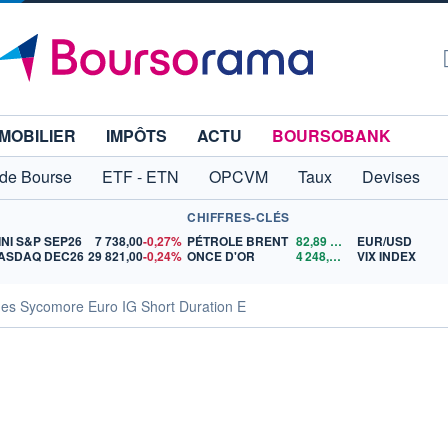
MOBILIER
IMPÔTS
ACTU
BOURSOBANK
 de Bourse
ETF - ETN
OPCVM
Taux
Devises
CHIFFRES-CLÉS
INI S&P SEP26
7 738,00
-0,27%
PÉTROLE BRENT
82,89
$US
EUR/USD
ASDAQ DEC26
29 821,00
-0,24%
ONCE D'OR
4 248,96
$US
VIX INDEX
ues Sycomore Euro IG Short Duration E