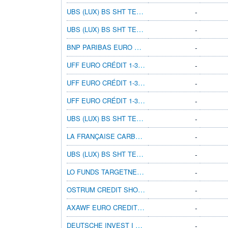
UBS (LUX) BS SHT TERM EURCORPSSTEUR Q-ACC
-
UBS (LUX) BS SHT TERMEURCORPSSTEUR I-A3ACC
-
BNP PARIBAS EURO S/T CORP BD I D
-
UFF EURO CRÉDIT 1-3 HD ISR RP
-
UFF EURO CRÉDIT 1-3 HD ISR RE
-
UFF EURO CRÉDIT 1-3 HD ISR C
-
UBS (LUX) BS SHT TERM EUR CORP EUR K-1-ACC
-
LA FRANÇAISE CARBON IMPCT FLT RT SO
-
UBS (LUX) BS SHT TERMEURCORPSSTEUR IX-ACC
-
LO FUNDS TARGETNETZERO EURO IG SHRTDURSA
-
OSTRUM CREDIT SHORT DUR M/D EUR
-
AXAWF EURO CREDIT SHORT DUR A DIS Q EUR
-
DEUTSCHE INVEST I SHORT DUR CRDT PFC
-