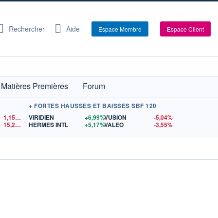
Rechercher
Aide
Espace Membre
Espace Client
Matières Premières
Forum
+ FORTES HAUSSES ET BAISSES SBF 120
1,1524
$US
VIRIDIEN
+6,99%
VUSION
-5,04%
15,28
$US
HERMES INTL
+5,17%
VALEO
-3,55%