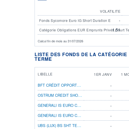
VOLATILITE
-
Fonds Sycomore Euro IG Short Duration E
1,51
Catégorie Obligations EUR Emprunts Privés Court T
Calcul fin de mois au 31/07/2026
LISTE DES FONDS DE LA CATÉGORIE
TERME
LIBELLE
1ER JANV
1 M
BFT CRÉDIT OPPORTUNITÉS ISR CLIMAT I
-
OSTRUM CREDIT SHORT DUR R/D EUR
-
GENERALI IS EURO CORPORATE S/T BD AX
-
GENERALI IS EURO CORPORATE S/T BD A INC
-
UBS (LUX) BS SHT TERMEURCORPSSTEUR P-ACC
-