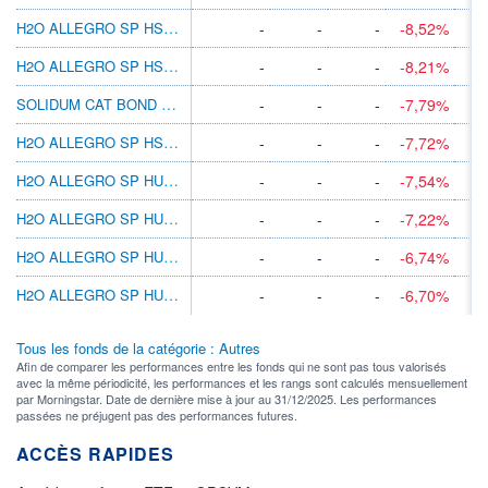
H2O ALLEGRO SP HSGD-SR C
-
-
-
-8,52%
H2O ALLEGRO SP HSGD-R C
-
-
-
-8,21%
SOLIDUM CAT BOND CHF R
-
-
-
-7,79%
H2O ALLEGRO SP HSGD-I C
-
-
-
-7,72%
H2O ALLEGRO SP HUSD-SR C
-
-
-
-7,54%
H2O ALLEGRO SP HUSD-R C
-
-
-
-7,22%
H2O ALLEGRO SP HUSD-N C
-
-
-
-6,74%
H2O ALLEGRO SP HUSD-I C
-
-
-
-6,70%
Tous les fonds de la catégorie : Autres
Afin de comparer les performances entre les fonds qui ne sont pas tous valorisés
avec la même périodicité, les performances et les rangs sont calculés mensuellement
par Morningstar. Date de dernière mise à jour au 31/12/2025. Les performances
passées ne préjugent pas des performances futures.
ACCÈS RAPIDES