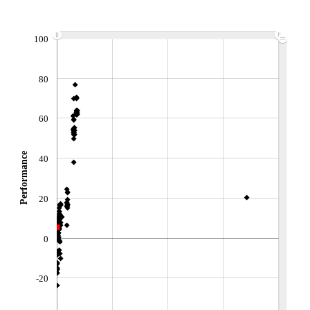
ACTIF NET (EUR)
91M / 31.03.26
NOTATION MORNINGSTAR ⁽¹⁾
100
RISQUE DU FONDS (SRI)
80
0
/7
60
+ PORTEFEUILLE
+ LISTE
Performance
40
20
0
-20