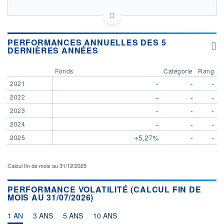
FR001400K4L0 - ArchiMed
OPCVM DERNIER COURS CONNU AU 31/12/2025
PERFORMANCES ANNUELLES DES 5
DERNIÈRES ANNÉES
120
Fonds
Catégorie
Rang
110
-
-
-
2021
100
-
-
-
2022
-
-
-
2023
90
-
-
-
2024
CATÉGORIE MORNINGSTAR
Autres
+5,27%
-
-
2025
FONDS PARTENAIRES
TARIFS PRIVILÉGIÉS
0%
Calcul fin de mois au 31/12/2025
ÉLIGIBILITÉ
PEA
PEA-PME
BOURSOVIE LUX
BOURSOVIE
PERFORMANCE VOLATILITÉ (CALCUL FIN DE
MOIS AU 31/07/2026)
CTO BUSINESS
Non éligible Boursobank
1 AN
3 ANS
5 ANS
10 ANS