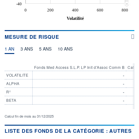
-40
0
200
400
600
800
Volatilité
MESURE DE RISQUE
1 AN
3 ANS
5 ANS
10 ANS
Fonds Med Access S.L.P. LP Init d'Assoc Comm B
Catég
-
VOLATILITE
-
ALPHA
-
R²
-
BETA
Calcul fin de mois au 31/12/2025
LISTE DES FONDS DE LA CATÉGORIE : AUTRES