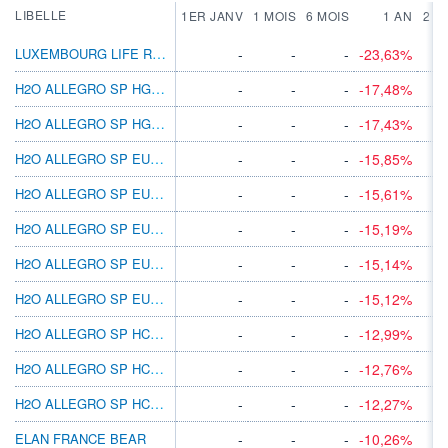
LIBELLE
1ER JANV
1 MOIS
6 MOIS
1 AN
2 A
LUXEMBOURG LIFE RAIF AB RT II D2 USD INC
-
-
-
-23,63%
H2O ALLEGRO SP HGBP-I C
-
-
-
-17,48%
H2O ALLEGRO SP HGBP-IC (PRF)
-
-
-
-17,43%
H2O ALLEGRO SP EUR-SR C
-
-
-
-15,85%
H2O ALLEGRO SP EUR-R C
-
-
-
-15,61%
H2O ALLEGRO SP EUR-N C
-
-
-
-15,19%
H2O ALLEGRO SP EUR-I C
-
-
-
-15,14%
H2O ALLEGRO SP EUR-I D
-
-
-
-15,12%
H2O ALLEGRO SP HCHF-SR C
-
-
-
-12,99%
H2O ALLEGRO SP HCHF-R C
-
-
-
-12,76%
H2O ALLEGRO SP HCHF-I C
-
-
-
-12,27%
ELAN FRANCE BEAR
-
-
-
-10,26%