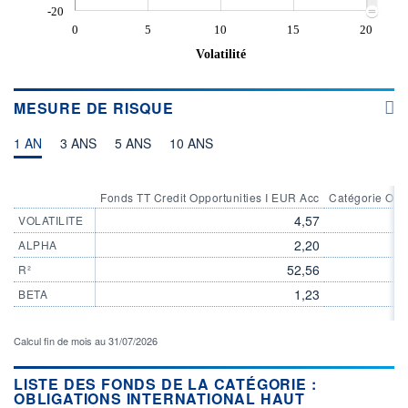
-20
0
5
10
15
20
Volatilité
MESURE DE RISQUE
1 AN
3 ANS
5 ANS
10 ANS
Fonds TT Credit Opportunities I EUR Acc
Catégorie Obl
4,57
VOLATILITE
2,20
ALPHA
52,56
R²
1,23
BETA
Calcul fin de mois au 31/07/2026
LISTE DES FONDS DE LA CATÉGORIE :
OBLIGATIONS INTERNATIONAL HAUT