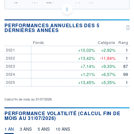
IE000927YH13 - TT International Asset Management
Ltd
OPCVM DERNIER COURS CONNU AU 29/07/2026
PERFORMANCES ANNUELLES DES 5
DERNIÈRES ANNÉES
250
Fonds
Catégorie
Rang
240
+10,02%
+2,92%
1
2021
+13,42%
-11,84%
1
2022
230
03/12
01/04
+7,14%
+9,33%
87
2023
+1,21%
+6,57%
99
2024
CATÉGORIE MORNINGSTAR
Obligations International
+13,45%
+5,35%
1
2025
Haut Rendement Couvertes
en EUR
Calcul fin de mois au 31/07/2026
FONDS PARTENAIRES
TARIFS PRIVILÉGIÉS
0%
PERFORMANCE VOLATILITÉ (CALCUL FIN DE
ÉLIGIBILITÉ
MOIS AU 31/07/2026)
PEA
PEA-PME
BOURSOVIE LUX
BOURSOVIE
CTO BUSINESS
1 AN
3 ANS
5 ANS
10 ANS
Non éligible Boursobank