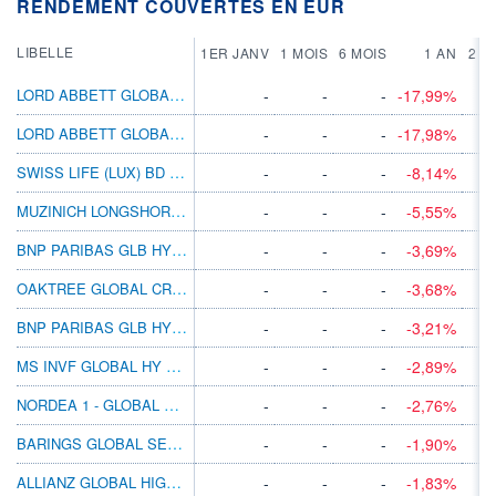
RENDEMENT COUVERTES EN EUR
LIBELLE
1ER JANV
1 MOIS
6 MOIS
1 AN
2 A
LORD ABBETT GLOBAL HI YLD FD CL EUR H AC
-
-
-
-17,99%
LORD ABBETT GLOBAL HIGH YIELD I EUR HDIS
-
-
-
-17,98%
SWISS LIFE (LUX) BD GLBL HY EUR S
-
-
-
-8,14%
MUZINICH LONGSHORTCREDITYLD HEUR ACC NJ
-
-
-
-5,55%
BNP PARIBAS GLB HY BD N CAP
-
-
-
-3,69%
OAKTREE GLOBAL CREDIT FUND I H EUR INC
-
-
-
-3,68%
BNP PARIBAS GLB HY BD CL USD MD DIS
-
-
-
-3,21%
MS INVF GLOBAL HY BD AHX
-
-
-
-2,89%
NORDEA 1 - GLOBAL HIGH YIELD BD HBI EUR
-
-
-
-2,76%
BARINGS GLOBAL SENIOR SCRD BD B EUR ACC
-
-
-
-1,90%
ALLIANZ GLOBAL HIGH YIELD A H2 EUR
-
-
-
-1,83%