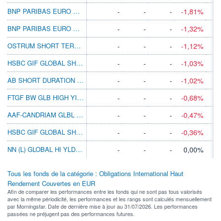
BNP PARIBAS EURO HY SHORT DUR BD N D
-
-
-
-1,81%
BNP PARIBAS EURO HY SHORT DUR BD CL D
-
-
-
-1,32%
OSTRUM SHORT TERM GLB HI INC H-R/D EUR
-
-
-
-1,12%
HSBC GIF GLOBAL SHRT DUR HIYLD BD ADHEUR
-
-
-
-1,03%
AB SHORT DURATION HIGH YIELD IT EUR H
-
-
-
-1,02%
FTGF BW GLB HIGH YIELD PR EURH ACC AH
-
-
-
-0,68%
AAF-CANDRIAM GLBL ESG HY BDS DEURD
-
-
-
-0,47%
HSBC GIF GLOBAL SHRT DUR HIYLD BD ECHEUR
-
-
-
-0,36%
NN (L) GLOBAL HI YLD Z CAP EUR H III
-
-
-
0,00%
Tous les fonds de la catégorie : Obligations International Haut
Rendement Couvertes en EUR
Afin de comparer les performances entre les fonds qui ne sont pas tous valorisés
avec la même périodicité, les performances et les rangs sont calculés mensuellement
par Morningstar. Date de dernière mise à jour au 31/07/2026. Les performances
passées ne préjugent pas des performances futures.