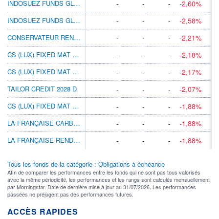
INDOSUEZ FUNDS GLOBAL BONDS USD 2023 M
-
-
-
-2,60%
INDOSUEZ FUNDS GLOBAL BONDS USD 2023 MX
-
-
-
-2,58%
CONSERVATEUR RENDEMENT 2022
-
-
-
-2,21%
CS (LUX) FIXED MAT BD 2022 S-III BH SGD
-
-
-
-2,18%
CS (LUX) FIXED MAT BD 2022 S-III AH SGD
-
-
-
-2,17%
TAILOR CREDIT 2028 D
-
-
-
-2,07%
CS (LUX) FIXED MAT BD 2022 S-III IAH SGD
-
-
-
-1,88%
LA FRANÇAISE CARBON IMPACT 2026 TD
-
-
-
-1,88%
LA FRANÇAISE RENDEMENT GLB 2028 B
-
-
-
-1,88%
Tous les fonds de la catégorie : Obligations à échéance
Afin de comparer les performances entre les fonds qui ne sont pas tous valorisés
avec la même périodicité, les performances et les rangs sont calculés mensuellement
par Morningstar. Date de dernière mise à jour au 31/07/2026. Les performances
passées ne préjugent pas des performances futures.
ACCÈS RAPIDES