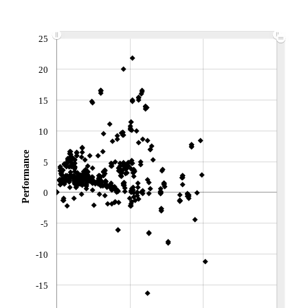
ACTIF NET (EUR)
426M / 31.07.26
NOTATION MORNINGSTAR ⁽¹⁾
25
20
RISQUE DU FONDS (SRI)
3
/7
15
+ PORTEFEUILLE
+ LISTE
10
Performance
5
0
-5
-10
-15