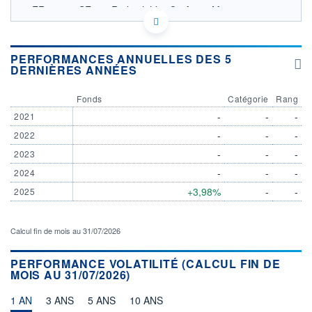
FR001400SE57 - Rothschild & Co Asset Management
OPCVM DERNIER COURS CONNU AU 06/08/2026
Consulter le prospectus / DIC
PERFORMANCES ANNUELLES DES 5
DERNIÈRES ANNÉES
108
106
Fonds
Catégorie
Rang
104
-
-
-
2021
-
-
-
2022
102
04/12
07/04
-
-
-
2023
-
-
-
2024
CATÉGORIE MORNINGSTAR
Obligations à échéance
+3,98%
-
-
2025
FONDS PARTENAIRES
TARIFS PRIVILÉGIÉS
0%
Calcul fin de mois au 31/07/2026
ÉLIGIBILITÉ
PEA
PEA-PME
BOURSOVIE LUX
BOURSOVIE
PERFORMANCE VOLATILITÉ (CALCUL FIN DE
MOIS AU 31/07/2026)
CTO BUSINESS
Non éligible Boursobank
1 AN
3 ANS
5 ANS
10 ANS