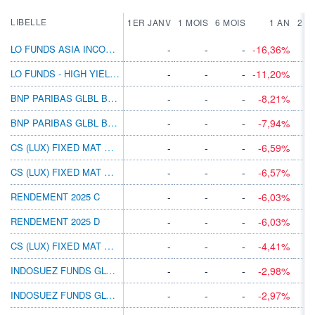
LIBELLE
1ER JANV
1 MOIS
6 MOIS
1 AN
2 A
LO FUNDS ASIA INCOME 2024 SYSNAVH CHF NA
-
-
-
-16,36%
LO FUNDS - HIGH YIELD 2023 MA GBP
-
-
-
-11,20%
BNP PARIBAS GLBL BD PORT 2025 CL USD ACC
-
-
-
-8,21%
BNP PARIBAS GLBL BD PORT 2025 I USD ACC
-
-
-
-7,94%
CS (LUX) FIXED MAT BD 2022 S-III BH AUD
-
-
-
-6,59%
CS (LUX) FIXED MAT BD 2022 S-III AH AUD
-
-
-
-6,57%
RENDEMENT 2025 C
-
-
-
-6,03%
RENDEMENT 2025 D
-
-
-
-6,03%
CS (LUX) FIXED MAT BD 2024 S-V A HKD
-
-
-
-4,41%
INDOSUEZ FUNDS GLOBAL BONDS USD 2023 P
-
-
-
-2,98%
INDOSUEZ FUNDS GLOBAL BONDS USD 2023 PX
-
-
-
-2,97%