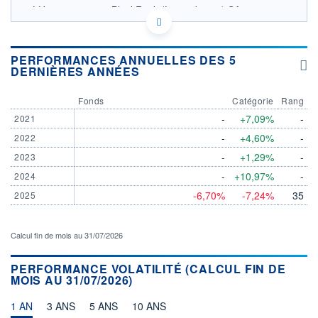
LU2812466584 - BlackRock (Luxembourg) SA
OPCVM DERNIER COURS CONNU AU 06/08/2026
Consulter le prospectus / DIC
PERFORMANCES ANNUELLES DES 5
DERNIÈRES ANNÉES
14,0
13,5
Fonds
Catégorie
Rang
13,0
-
+7,09%
-
2021
-
+4,60%
-
2022
12,5
03/12
08/04
-
+1,29%
-
2023
-
+10,97%
-
2024
CATÉGORIE MORNINGSTAR
Obligations USD
-6,70%
-7,24%
35
2025
Diversifiées Court Terme
FONDS PARTENAIRES
Calcul fin de mois au 31/07/2026
TARIFS PRIVILÉGIÉS
0%
ÉLIGIBILITÉ
PERFORMANCE VOLATILITÉ (CALCUL FIN DE
PEA
PEA-PME
BOURSOVIE LUX
BOURSOVIE
MOIS AU 31/07/2026)
CTO BUSINESS
Non éligible Boursobank
1 AN
3 ANS
5 ANS
10 ANS