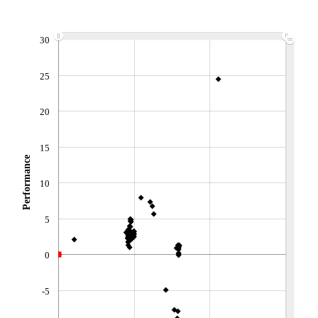
ACTIF NET (EUR)
1 034M / 31.07.26
30
NOTATION MORNINGSTAR ⁽¹⁾
25
RISQUE DU FONDS (SRI)
2
/7
20
+ PORTEFEUILLE
+ LISTE
15
Performance
10
5
0
-5