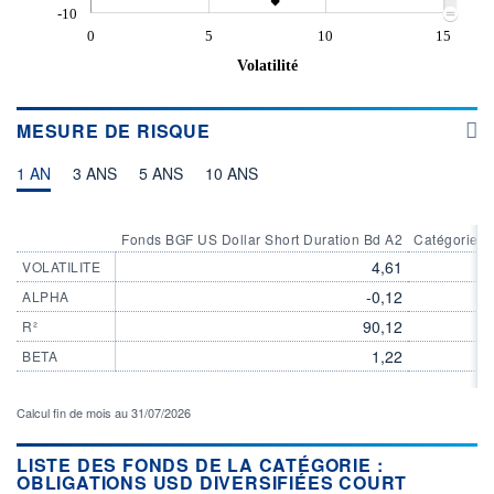
-10
0
5
10
15
Volatilité
MESURE DE RISQUE
1 AN
3 ANS
5 ANS
10 ANS
Fonds BGF US Dollar Short Duration Bd A2
Catégorie O
4,61
VOLATILITE
-0,12
ALPHA
90,12
R²
1,22
BETA
Calcul fin de mois au 31/07/2026
LISTE DES FONDS DE LA CATÉGORIE :
OBLIGATIONS USD DIVERSIFIÉES COURT