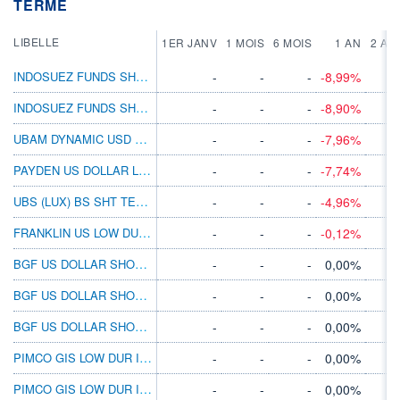
TERME
LIBELLE
1ER JANV
1 MOIS
6 MOIS
1 AN
2 AN
INDOSUEZ FUNDS SHORT TERM DOLLAR PX
-
-
-
-8,99%
INDOSUEZ FUNDS SHORT TERM DOLLAR MX
-
-
-
-8,90%
UBAM DYNAMIC USD BOND R
-
-
-
-7,96%
PAYDEN US DOLLAR LIQUIDITY ACC
-
-
-
-7,74%
UBS (LUX) BS SHT TERM USD CORP $ I-A1 AC
-
-
-
-4,96%
FRANKLIN US LOW DURATION C(MDIS)USD
-
-
-
-0,12%
BGF US DOLLAR SHORT DURATION BD A2 EUR
-
-
-
0,00%
BGF US DOLLAR SHORT DURATION BD D3G HKD
-
-
-
0,00%
BGF US DOLLAR SHORT DURATION BD A3G HKD
-
-
-
0,00%
PIMCO GIS LOW DUR INC INVESTOR USD ACC
-
-
-
0,00%
PIMCO GIS LOW DUR INC INVESTOR USD INC
-
-
-
0,00%