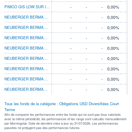
PIMCO GIS LOW DUR INC INVESTOR HKDUNHINC
-
-
-
0,00%
NEUBERGER BERMAN SHRT DUR INC USD A MDIS
-
-
-
0,00%
NEUBERGER BERMAN SHRT DUR INC USD A ACC
-
-
-
0,00%
NEUBERGER BERMAN SHRT DUR INC USD I MDIS
-
-
-
0,00%
NEUBERGER BERMAN SHRT DUR INC USD I ACC
-
-
-
0,00%
NEUBERGER BERMAN SHRT DUR INC USD I2 ACC
-
-
-
0,00%
NEUBERGER BERMAN SHRT DUR INC USD I5 ACC
-
-
-
0,00%
NEUBERGER BERMAN SHRT DUR INC USD I5 DIS
-
-
-
0,00%
NEUBERGER BERMAN SHRT DUR INC USD M MDIS
-
-
-
0,00%
Tous les fonds de la catégorie : Obligations USD Diversifiées Court
Terme
Afin de comparer les performances entre les fonds qui ne sont pas tous valorisés
avec la même périodicité, les performances et les rangs sont calculés mensuellement
par Morningstar. Date de dernière mise à jour au 31/07/2026. Les performances
passées ne préjugent pas des performances futures.