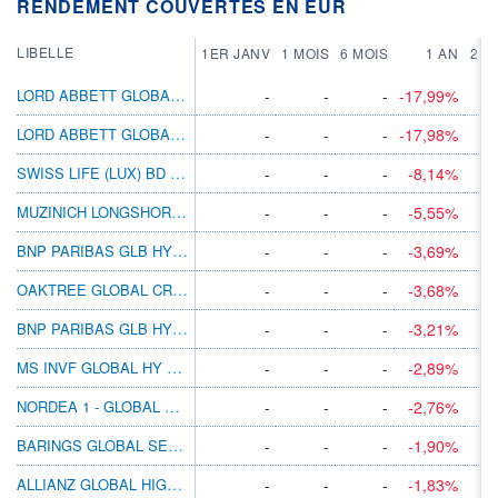
RENDEMENT COUVERTES EN EUR
LIBELLE
1ER JANV
1 MOIS
6 MOIS
1 AN
2 A
LORD ABBETT GLOBAL HI YLD FD CL EUR H AC
-
-
-
-17,99%
LORD ABBETT GLOBAL HIGH YIELD I EUR HDIS
-
-
-
-17,98%
SWISS LIFE (LUX) BD GLBL HY EUR S
-
-
-
-8,14%
MUZINICH LONGSHORTCREDITYLD HEUR ACC NJ
-
-
-
-5,55%
BNP PARIBAS GLB HY BD N CAP
-
-
-
-3,69%
OAKTREE GLOBAL CREDIT FUND I H EUR INC
-
-
-
-3,68%
BNP PARIBAS GLB HY BD CL USD MD DIS
-
-
-
-3,21%
MS INVF GLOBAL HY BD AHX
-
-
-
-2,89%
NORDEA 1 - GLOBAL HIGH YIELD BD HBI EUR
-
-
-
-2,76%
BARINGS GLOBAL SENIOR SCRD BD B EUR ACC
-
-
-
-1,90%
ALLIANZ GLOBAL HIGH YIELD A H2 EUR
-
-
-
-1,83%