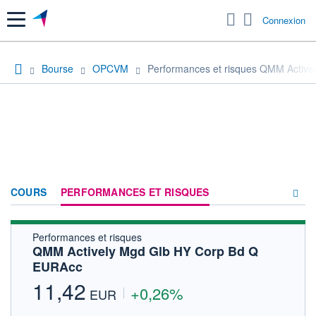
Menu
Connexion
Bourse
OPCVM
Performances et risques QMM Activ
COURS
PERFORMANCES ET RISQUES
Performances et risques
COMPOSITION
QMM Actively Mgd Glb HY Corp Bd Q
EURAcc
ACTUALITÉS
11,42
+0,26%
FORUM
EUR
HISTORIQUE