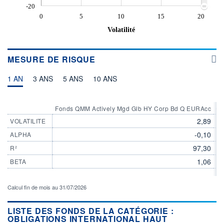
-20
0
5
10
15
20
Volatilité
MESURE DE RISQUE
1 AN
3 ANS
5 ANS
10 ANS
Fonds QMM Actively Mgd Glb HY Corp Bd Q EURAcc
Ca
2,89
VOLATILITE
-0,10
ALPHA
97,30
R²
1,06
BETA
Calcul fin de mois au 31/07/2026
LISTE DES FONDS DE LA CATÉGORIE :
OBLIGATIONS INTERNATIONAL HAUT