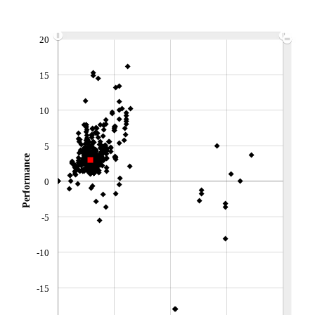
CTO BUSINESS
Non éligible Boursobank
20
ACTIF NET (EUR)
137M / 30.06.26
15
NOTATION MORNINGSTAR ⁽¹⁾
10
RISQUE DU FONDS (SRI)
2
/7
5
Performance
+ PORTEFEUILLE
+ LISTE
0
-5
-10
-15