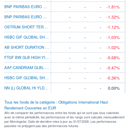
BNP PARIBAS EURO HY SHORT DUR BD N D
-
-
-
-1,81%
BNP PARIBAS EURO HY SHORT DUR BD CL D
-
-
-
-1,32%
OSTRUM SHORT TERM GLB HI INC H-R/D EUR
-
-
-
-1,12%
HSBC GIF GLOBAL SHRT DUR HIYLD BD ADHEUR
-
-
-
-1,03%
AB SHORT DURATION HIGH YIELD IT EUR H
-
-
-
-1,02%
FTGF BW GLB HIGH YIELD PR EURH ACC AH
-
-
-
-0,68%
AAF-CANDRIAM GLBL ESG HY BDS DEURD
-
-
-
-0,47%
HSBC GIF GLOBAL SHRT DUR HIYLD BD ECHEUR
-
-
-
-0,36%
NN (L) GLOBAL HI YLD Z CAP EUR H III
-
-
-
0,00%
Tous les fonds de la catégorie : Obligations International Haut
Rendement Couvertes en EUR
Afin de comparer les performances entre les fonds qui ne sont pas tous valorisés
avec la même périodicité, les performances et les rangs sont calculés mensuellement
par Morningstar. Date de dernière mise à jour au 31/07/2026. Les performances
passées ne préjugent pas des performances futures.