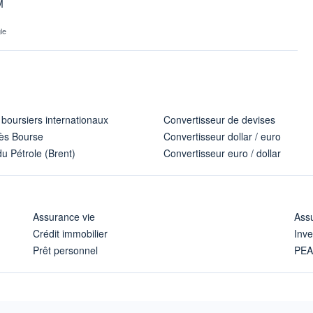
M
le
 boursiers internationaux
Convertisseur de devises
ès Bourse
Convertisseur dollar / euro
u Pétrole (Brent)
Convertisseur euro / dollar
Assurance vie
Assu
Crédit immobilier
Inve
Prêt personnel
PE