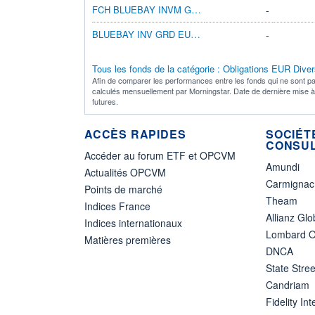
FCH BLUEBAY INVM GRD EURO AGGT BD-P EURC
-
BLUEBAY INV GRD EURO AGGT BD B EUR
-
Tous les fonds de la catégorie : Obligations EUR Diver
Afin de comparer les performances entre les fonds qui ne sont pa
calculés mensuellement par Morningstar. Date de dernière mise 
futures.
ACCÈS RAPIDES
SOCIÉT
CONSUL
Accéder au forum ETF et OPCVM
Amundi
Actualités OPCVM
Carmignac
Points de marché
Theam
Indices France
Allianz Glo
Indices internationaux
Lombard O
Matières premières
DNCA
State Stree
Candriam
Fidelity Int