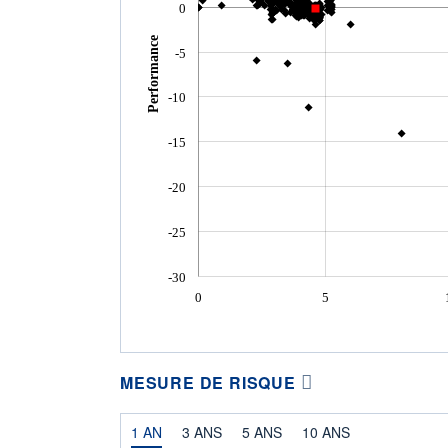
0
Performance
-5
-10
-15
-20
-25
-30
0
5
MESURE DE RISQUE
1 AN
3 ANS
5 ANS
10 ANS