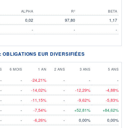
ALPHA
R²
BETA
0,02
97,80
1,17
-
-
-
: OBLIGATIONS EUR DIVERSIFIÉES
S
6 MOIS
1 AN
2 ANS
3 ANS
5 ANS
-
-
-24,21%
-
-
-
-
-
-14,02%
-
-12,29%
-4,88%
-
-
-11,15%
-
-9,62%
-5,83%
-
-
-7,54%
-
+52,81%
+84,62%
-
-
-6,26%
-
0,00%
0,00%