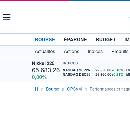
Menu
BOURSE
ÉPARGNE
BUDGET
IM
Actualités
Actions
Indices
Produits
Nikkei 225
INDICES
65 683,26
NASDAQ SEP26
29 556,00
+0,18%
C
NASDAQ DEC26
29 860,00
+0,21%
M
0,00%
Bourse
OPCVM
Performances et ris