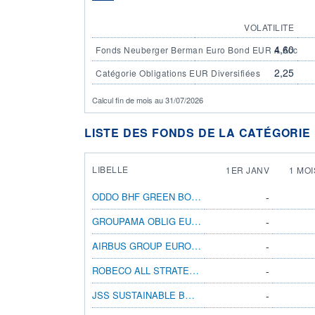
VOLATILITE
4,60
Fonds Neuberger Berman Euro Bond EUR A Acc
2,25
Catégorie Obligations EUR Diversifiées
Calcul fin de mois au 31/07/2026
LISTE DES FONDS DE LA CATÉGORIE 
LIBELLE
1ER JANV
1 MOI
ODDO BHF GREEN BOND DI EUR
-
GROUPAMA OBLIG EURO M
-
AIRBUS GROUP EUROBLIG
-
ROBECO ALL STRATEGY EURO BONDS 40DH EUR
-
JSS SUSTAINABLE BOND EURO BRD I EUR DIST
-