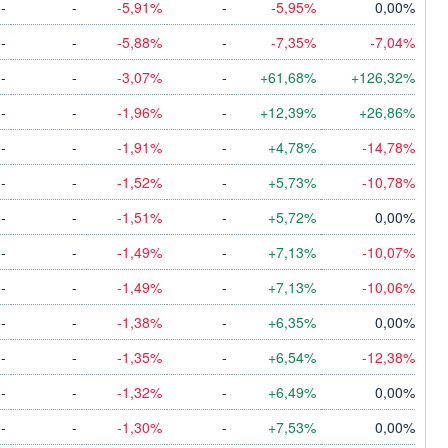
-
-
-5,91%
-
-5,95%
0,00%
-
-
-5,88%
-
-7,35%
-7,04%
-
-
-3,07%
-
+61,68%
+126,32%
-
-
-1,96%
-
+12,39%
+26,86%
-
-
-1,91%
-
+4,78%
-14,78%
-
-
-1,52%
-
+5,73%
-10,78%
-
-
-1,51%
-
+5,72%
0,00%
-
-
-1,49%
-
+7,13%
-10,07%
-
-
-1,49%
-
+7,13%
-10,06%
-
-
-1,38%
-
+6,35%
0,00%
-
-
-1,35%
-
+6,54%
-12,38%
-
-
-1,32%
-
+6,49%
0,00%
-
-
-1,30%
-
+7,53%
0,00%