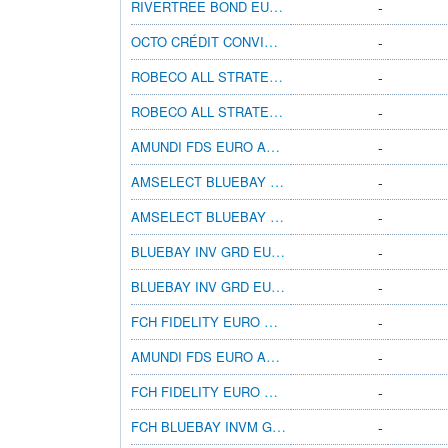
RIVERTREE BOND EURO F2 CAP
-
OCTO CRÉDIT CONVICTIONS D
-
ROBECO ALL STRATEGY EURO BONDS 40IH EUR
-
ROBECO ALL STRATEGY EURO BONDS 10DH EUR
-
AMUNDI FDS EURO AGGT BD C EUR C
-
AMSELECT BLUEBAY EURO BOND AGG CL ACCEUR
-
AMSELECT BLUEBAY EURO BOND AGG CL INCEUR
-
BLUEBAY INV GRD EURO AGGT BD R EUR
-
BLUEBAY INV GRD EURO AGGT BD R EUR (AID)
-
FCH FIDELITY EURO BOND A EUR C
-
AMUNDI FDS EURO AGGT BD F2 EUR C
-
FCH FIDELITY EURO BOND P EUR C
-
FCH BLUEBAY INVM GRD EURO AGGT BD-A EURC
-