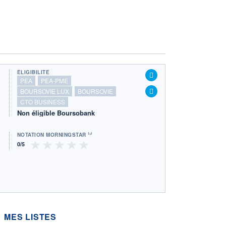
ÉLIGIBILITÉ
PEA
PEA-PME
BOURSOVIE LUX
BOURSOVIE
CTO BUSINESS
Non éligible Boursobank
NOTATION MORNINGSTAR ⁽¹⁾
MES LISTES