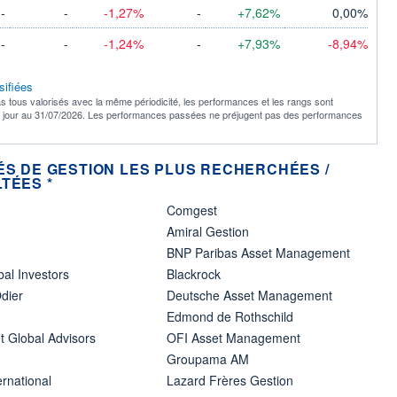
-
-
-1,27%
-
+7,62%
0,00%
-
-
-1,24%
-
+7,93%
-8,94%
sifiées
s tous valorisés avec la même périodicité, les performances et les rangs sont
à jour au 31/07/2026. Les performances passées ne préjugent pas des performances
ÉS DE GESTION LES PLUS RECHERCHÉES /
TÉES *
Comgest
Amiral Gestion
BNP Paribas Asset Management
bal Investors
Blackrock
dier
Deutsche Asset Management
Edmond de Rothschild
t Global Advisors
OFI Asset Management
Groupama AM
ernational
Lazard Frères Gestion