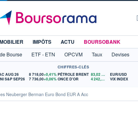
MOBILIER
IMPÔTS
ACTU
BOURSOBANK
 de Bourse
ETF - ETN
OPCVM
Taux
Devises
CHIFFRES-CLÉS
AC AUG 26
8 718,00
+0,41%
PÉTROLE BRENT
83,02
$US
EUR/USD
INI S&P SEP26
7 736,00
+0,06%
ONCE D'OR
4 242,24
$US
VIX INDEX
ques Neuberger Berman Euro Bond EUR A Acc