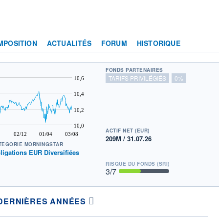
MPOSITION
ACTUALITÉS
FORUM
HISTORIQUE
FONDS PARTENAIRES
TARIFS PRIVILÉGIÉS
0%
10,6
10,4
10,2
10,0
ACTIF NET (EUR)
02/12
01/04
03/08
209M / 31.07.26
TÉGORIE MORNINGSTAR
ligations EUR Diversifiées
RISQUE DU FONDS (SRI)
3
/7
DERNIÈRES ANNÉES