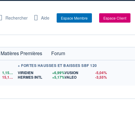
Rechercher
Aide
Espace Membre
Espace Client
Matières Premières
Forum
+ FORTES HAUSSES ET BAISSES SBF 120
1,1522
$US
VIRIDIEN
+6,99%
VUSION
-5,04%
15,15
$US
HERMES INTL
+5,17%
VALEO
-3,55%