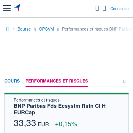
Menu
Connexion
Bourse
OPCVM
Performances et risques BNP Pariba
COURS
PERFORMANCES ET RISQUES
Performances et risques
COMPOSITION
BNP Paribas Fds Ecsystm Rstn Cl H
EURCap
ACTUALITÉS
33,33
+0,15%
FORUM
EUR
HISTORIQUE