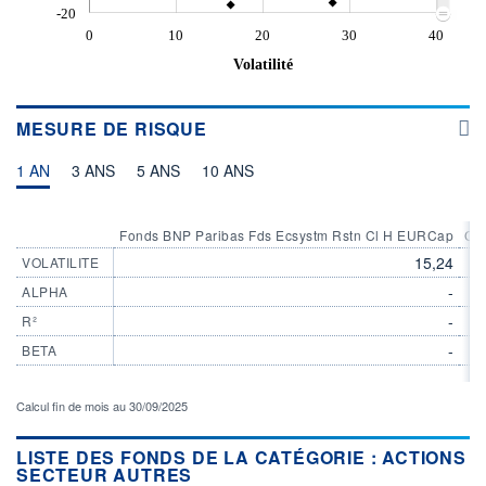
-20
0
10
20
30
40
Volatilité
MESURE DE RISQUE
1 AN
3 ANS
5 ANS
10 ANS
Fonds BNP Paribas Fds Ecsystm Rstn Cl H EURCap
Cat
15,24
VOLATILITE
-
ALPHA
-
R²
-
BETA
Calcul fin de mois au 30/09/2025
LISTE DES FONDS DE LA CATÉGORIE : ACTIONS
SECTEUR AUTRES