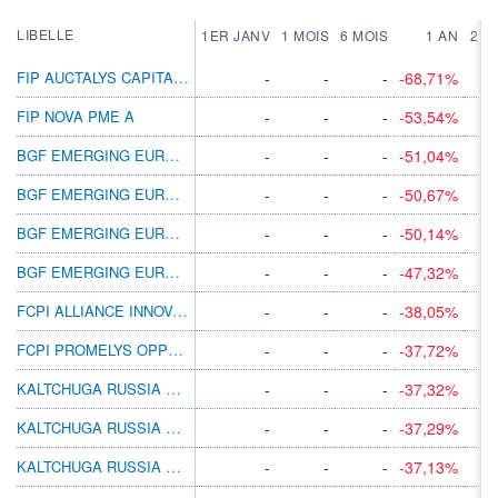
LIBELLE
1ER JANV
1 MOIS
6 MOIS
1 AN
2 A
FIP AUCTALYS CAPITAL PME A
-
-
-
-68,71%
FIP NOVA PME A
-
-
-
-53,54%
BGF EMERGING EUROPE FUND A4
-
-
-
-51,04%
BGF EMERGING EUROPE D2
-
-
-
-50,67%
BGF EMERGING EUROPE X4
-
-
-
-50,14%
BGF EMERGING EUROPE A2 SGD HEDGED
-
-
-
-47,32%
FCPI ALLIANCE INNOVATION PME A
-
-
-
-38,05%
FCPI PROMELYS OPPORTUNITÉS 2010 A
-
-
-
-37,72%
KALTCHUGA RUSSIA EQUITIES B EUR
-
-
-
-37,32%
KALTCHUGA RUSSIA EQUITIES A USD
-
-
-
-37,29%
KALTCHUGA RUSSIA EQUITIES D EUR
-
-
-
-37,13%