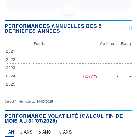
LU2308192116 - BNP Paribas Asset Management
Luxembourg
OPCVM DERNIER COURS CONNU AU 09/10/2025
PERFORMANCES ANNUELLES DES 5
DERNIÈRES ANNÉES
Consulter le prospectus / DIC
Fonds
Catégorie
Rang
35
-
-
-
2021
34
-
-
-
2022
33
-
-
-
2023
32
-8,77%
-
-
2024
28/08
17/09
-
-
-
2025
CATÉGORIE MORNINGSTAR
Actions Secteur Autres
Calcul fin de mois au 30/09/2025
FONDS PARTENAIRES
TARIFS PRIVILÉGIÉS
0%
PERFORMANCE VOLATILITÉ (CALCUL FIN DE
MOIS AU 31/07/2026)
ÉLIGIBILITÉ
PEA
PEA-PME
BOURSOVIE LUX
BOURSOVIE
1 AN
3 ANS
5 ANS
10 ANS
CTO BUSINESS