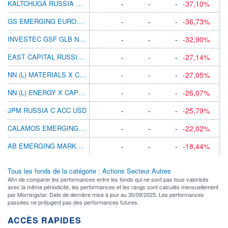
KALTCHUGA RUSSIA EQUITIES C USD
-
-
-
-37,10%
GS EMERGING EUROPE EQ-X CAP USD
-
-
-
-36,73%
INVESTEC GSF GLB NTRL RES A ACC SGD HDG
-
-
-
-32,90%
EAST CAPITAL RUSSIA A USD
-
-
-
-27,14%
NN (L) MATERIALS X CAP CZK H I
-
-
-
-27,05%
NN (L) ENERGY X CAP CZK H I
-
-
-
-26,07%
JPM RUSSIA C ACC USD
-
-
-
-25,79%
CALAMOS EMERGING MARKETS A GBP ACC
-
-
-
-22,02%
AB EMERGING MARKETS GROWTH C AUD H
-
-
-
-18,44%
Tous les fonds de la catégorie : Actions Secteur Autres
Afin de comparer les performances entre les fonds qui ne sont pas tous valorisés
avec la même périodicité, les performances et les rangs sont calculés mensuellement
par Morningstar. Date de dernière mise à jour au 30/09/2025. Les performances
passées ne préjugent pas des performances futures.
ACCÈS RAPIDES