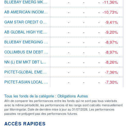
BLUEBAY EMERG MKT LCL CCY BD I EUR (AID)
-
-
-
-11,36%
AB AMERICAN INCOME BT CAD H
-
-
-
-10,73%
GAM STAR CREDIT OPPS (GBP) GBP ACC
-
-
-
-9,41%
AB GLOBAL HIGH YIELD BT CAD H
-
-
-
-9,20%
BLUEBAY EMERGING MKT CORP BD R SEK
-
-
-
-8,97%
COLUMBUS EM DEBT INVESTMENT GRADE
-
-
-
-8,97%
NN (L) EM MKT DBT LC I CAP PLN H I
-
-
-
-8,26%
PICTET-GLOBAL EMERGING DEBT HI JPY
-
-
-
-7,36%
PICTET-ASIAN LOCAL CCY DEBT HP EUR
-
-
-
-7,30%
Tous les fonds de la catégorie : Obligations Autres
Afin de comparer les performances entre les fonds qui ne sont pas tous valorisés
avec la même périodicité, les performances et les rangs sont calculés mensuellement
par Morningstar. Date de dernière mise à jour au 31/07/2026. Les performances
passées ne préjugent pas des performances futures.
ACCÈS RAPIDES