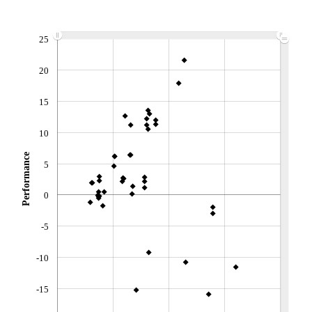
ACTIF NET (EUR)
924M / 31.07.26
NOTATION MORNINGSTAR ⁽¹⁾
25
20
RISQUE DU FONDS (SRI)
4
/7
15
+ PORTEFEUILLE
+ LISTE
10
Performance
5
0
-5
-10
-15