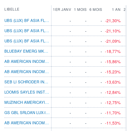
LIBELLE
1ER JANV
1 MOIS
6 MOIS
1 AN
2 A
UBS (LUX) BF ASIA FLEXIBLE EURH N ACC
-
-
-
-21,30%
UBS (LUX) BF ASIA FLEXIBLE EURH P ACC
-
-
-
-21,10%
UBS (LUX) BF ASIA FLEXIBLE EURH P DIS
-
-
-
-21,09%
BLUEBAY EMERG MKT LCL CCY BD B GBP
-
-
-
-18,77%
AB AMERICAN INCOME BT GBP H
-
-
-
-15,86%
AB AMERICAN INCOME BT EUR H
-
-
-
-15,23%
SEB LI SCHRODER INTL SEL US DOLLAR BDEUR
-
-
-
-13,63%
LOOMIS SAYLES INSTL HIGH INC I/A USD
-
-
-
-12,84%
MUZINICH AMERICAYIELD HGBP INC A
-
-
-
-12,75%
GS GBL SRLOAN LUX-I DISM JPY(HG I)
-
-
-
-11,70%
AB AMERICAN INCOME BT AUD H
-
-
-
-11,53%