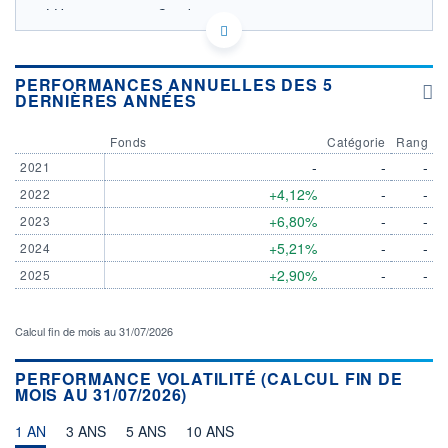
LU2098774149 - Candriam
OPCVM DERNIER COURS CONNU AU 04/08/2026
Consulter le prospectus / DIC
PERFORMANCES ANNUELLES DES 5
DERNIÈRES ANNÉES
1 860
1 840
Fonds
Catégorie
Rang
1 820
-
-
-
2021
+4,12%
-
-
2022
1 800
02/12
02/04
+6,80%
-
-
2023
+5,21%
-
-
2024
CATÉGORIE MORNINGSTAR
Obligations Autres
+2,90%
-
-
2025
FONDS PARTENAIRES
TARIFS PRIVILÉGIÉS
0%
Calcul fin de mois au 31/07/2026
ÉLIGIBILITÉ
PEA
PEA-PME
BOURSOVIE LUX
BOURSOVIE
PERFORMANCE VOLATILITÉ (CALCUL FIN DE
MOIS AU 31/07/2026)
CTO BUSINESS
Non éligible Boursobank
1 AN
3 ANS
5 ANS
10 ANS