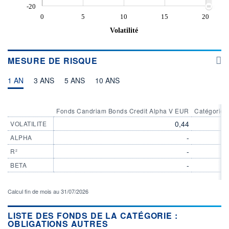
-20
0
5
10
15
20
Volatilité
MESURE DE RISQUE
1 AN
3 ANS
5 ANS
10 ANS
Fonds Candriam Bonds Credit Alpha V EUR
Catégorie O
0,44
VOLATILITE
-
ALPHA
-
R²
-
BETA
Calcul fin de mois au 31/07/2026
LISTE DES FONDS DE LA CATÉGORIE :
OBLIGATIONS AUTRES