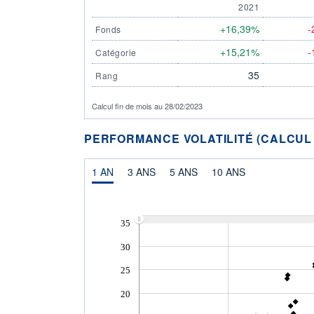
2021
+16,39%
-
Fonds
+15,21%
-
Catégorie
35
Rang
Calcul fin de mois au 28/02/2023
PERFORMANCE VOLATILITÉ (CALCUL FI
1 AN
3 ANS
5 ANS
10 ANS
35
30
25
20