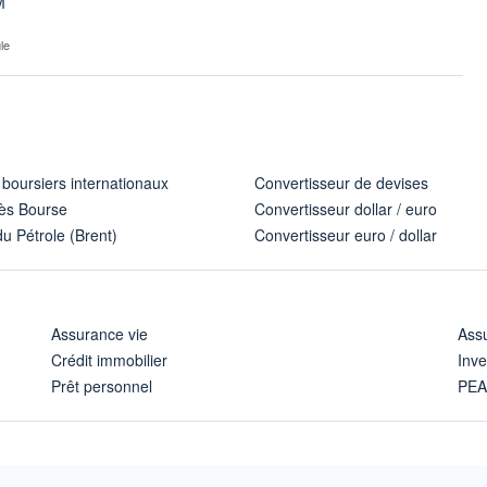
M
le
 boursiers internationaux
Convertisseur de devises
ès Bourse
Convertisseur dollar / euro
u Pétrole (Brent)
Convertisseur euro / dollar
Assurance vie
Assu
Crédit immobilier
Inve
Prêt personnel
PE