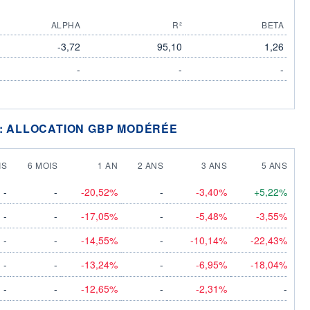
ALPHA
R²
BETA
-3,72
95,10
1,26
-
-
-
 : ALLOCATION GBP MODÉRÉE
IS
6 MOIS
1 AN
2 ANS
3 ANS
5 ANS
-
-
-20,52%
-
-3,40%
+5,22%
-
-
-17,05%
-
-5,48%
-3,55%
-
-
-14,55%
-
-10,14%
-22,43%
-
-
-13,24%
-
-6,95%
-18,04%
-
-
-12,65%
-
-2,31%
-