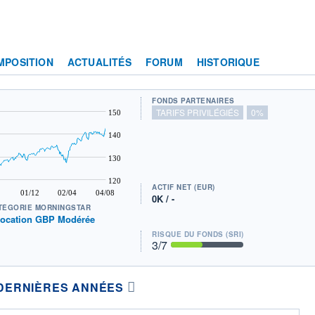
MPOSITION
ACTUALITÉS
FORUM
HISTORIQUE
FONDS PARTENAIRES
TARIFS PRIVILÉGIÉS
0%
150
140
130
120
ACTIF NET (EUR)
01/12
02/04
04/08
0K / -
TÉGORIE MORNINGSTAR
location GBP Modérée
RISQUE DU FONDS (SRI)
3
/7
DERNIÈRES ANNÉES