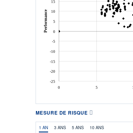
15
10
Performance
5
0
-5
-10
-15
-20
-25
0
5
MESURE DE RISQUE
1 AN
3 ANS
5 ANS
10 ANS