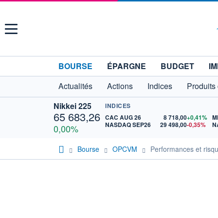
Menu
BOURSE
ÉPARGNE
BUDGET
IM
Actualités
Actions
Indices
Produits
Nikkei 225
INDICES
65 683,26
CAC AUG 26
8 718,00
+0,41%
M
NASDAQ SEP26
29 498,00
-0,35%
N
0,00%
Bourse
OPCVM
Performances et risq