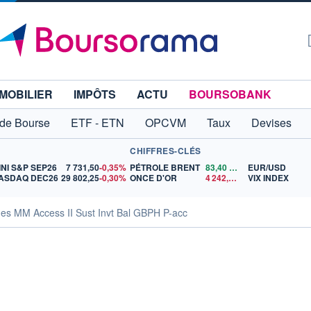
MOBILIER
IMPÔTS
ACTU
BOURSOBANK
 de Bourse
ETF - ETN
OPCVM
Taux
Devises
CHIFFRES-CLÉS
INI S&P SEP26
7 731,50
-0,35%
PÉTROLE BRENT
83,40
$US
EUR/USD
ASDAQ DEC26
29 802,25
-0,30%
ONCE D'OR
4 242,32
$US
VIX INDEX
ues MM Access II Sust Invt Bal GBPH P-acc