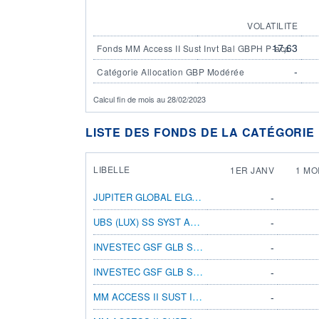
VOLATILITE
17,63
Fonds MM Access II Sust Invt Bal GBPH P-acc
-
Catégorie Allocation GBP Modérée
Calcul fin de mois au 28/02/2023
LISTE DES FONDS DE LA CATÉGORIE
LIBELLE
1ER JANV
1 MO
JUPITER GLOBAL ELGY DIV I£Q INC DIST HSC
-
UBS (LUX) SS SYST ALLC MEDM $ GBPH P ACC
-
INVESTEC GSF GLB STRATMGD A INC-2 GBP H
-
INVESTEC GSF GLB STRATMGD I ACC GBP HDG
-
MM ACCESS II SUST INVT YLD GBPH P-ACC
-