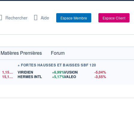
Rechercher
Aide
Espace Membre
Espace Client
Matières Premières
Forum
+ FORTES HAUSSES ET BAISSES SBF 120
1,1522
$US
VIRIDIEN
+6,99%
VUSION
-5,04%
15,15
$US
HERMES INTL
+5,17%
VALEO
-3,55%