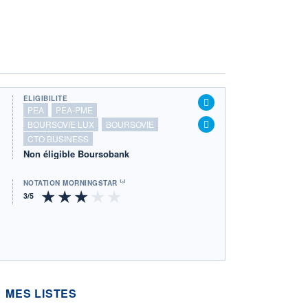
ÉLIGIBILITÉ
PEA
PEA-PME
BOURSOVIE LUX
BOURSOVIE
CTO BUSINESS
Non éligible Boursobank
NOTATION MORNINGSTAR ⁽¹⁾
MES LISTES