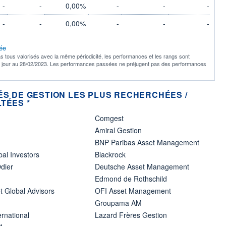
-
-
0,00%
-
-
-
-
-
0,00%
-
-
-
rée
s tous valorisés avec la même périodicité, les performances et les rangs sont
à jour au 28/02/2023. Les performances passées ne préjugent pas des performances
ÉS DE GESTION LES PLUS RECHERCHÉES /
TÉES *
Comgest
Amiral Gestion
BNP Paribas Asset Management
bal Investors
Blackrock
dier
Deutsche Asset Management
Edmond de Rothschild
t Global Advisors
OFI Asset Management
Groupama AM
ernational
Lazard Frères Gestion