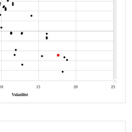
10
15
20
25
Volatilité