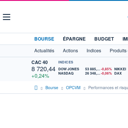
Menu
BOURSE
ÉPARGNE
BUDGET
IM
Actualités
Actions
Indices
Produits
CAC 40
INDICES
8 720,44
DOW JONES
53 885,10
-0,85%
NIKKEI
NASDAQ
26 348,35
-0,06%
DAX
+0,24%
Bourse
OPCVM
Performances et risq