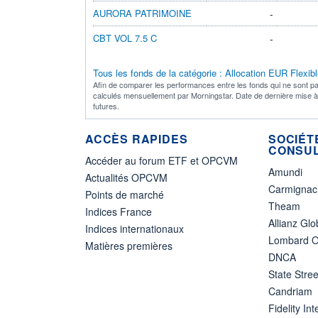
AURORA PATRIMOINE
-
CBT VOL 7.5 C
-
Tous les fonds de la catégorie : Allocation EUR Flexible
Afin de comparer les performances entre les fonds qui ne sont pa
calculés mensuellement par Morningstar. Date de dernière mise 
futures.
ACCÈS RAPIDES
SOCIÉT
CONSUL
Accéder au forum ETF et OPCVM
Amundi
Actualités OPCVM
Carmignac
Points de marché
Theam
Indices France
Allianz Glo
Indices internationaux
Lombard O
Matières premières
DNCA
State Stree
Candriam
Fidelity Int