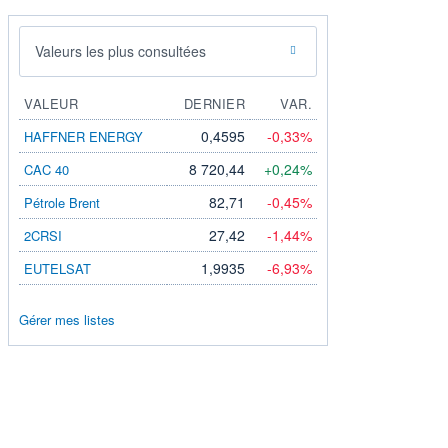
Valeurs les plus consultées
VALEUR
DERNIER
VAR.
0,4595
-0,33%
HAFFNER ENERGY
8 720,44
+0,24%
CAC 40
82,71
-0,45%
Pétrole Brent
27,42
-1,44%
2CRSI
1,9935
-6,93%
EUTELSAT
Gérer mes listes