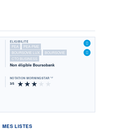
ÉLIGIBILITÉ
PEA
PEA-PME
BOURSOVIE LUX
BOURSOVIE
CTO BUSINESS
Non éligible Boursobank
NOTATION MORNINGSTAR ⁽¹⁾
MES LISTES