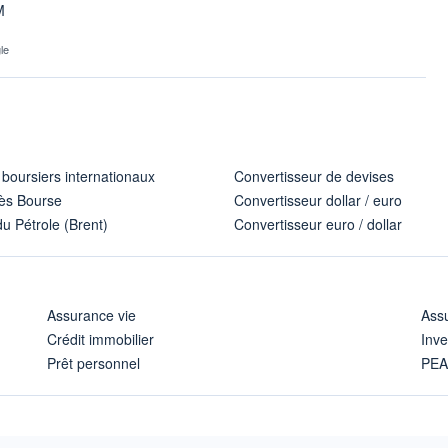
M
le
 boursiers internationaux
Convertisseur de devises
ès Bourse
Convertisseur dollar / euro
u Pétrole (Brent)
Convertisseur euro / dollar
Assurance vie
Assu
Crédit immobilier
Inve
Prêt personnel
PE