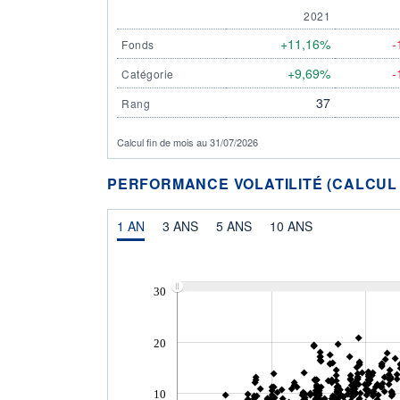
2021
+11,16%
-
Fonds
+9,69%
-
Catégorie
37
Rang
Calcul fin de mois au 31/07/2026
PERFORMANCE VOLATILITÉ (CALCUL FI
1 AN
3 ANS
5 ANS
10 ANS
30
20
10