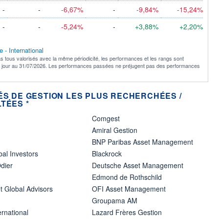
-
-
-6,67%
-
-9,84%
-15,24%
-
-
-5,24%
-
+3,88%
+2,20%
 - International
s tous valorisés avec la même périodicité, les performances et les rangs sont
à jour au 31/07/2026. Les performances passées ne préjugent pas des performances
ÉS DE GESTION LES PLUS RECHERCHÉES /
TÉES *
Comgest
Amiral Gestion
BNP Paribas Asset Management
bal Investors
Blackrock
dier
Deutsche Asset Management
Edmond de Rothschild
t Global Advisors
OFI Asset Management
Groupama AM
ernational
Lazard Frères Gestion