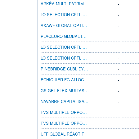
ARKÉA MULTI PATRIMOINE R
-
LO SELECTION CPTL PRESV EUR PA
-
AXAWF GLOBAL OPTIMAL INCOME BX DIS EUR
-
PLACEURO GLOBAL INVEST D
-
LO SELECTION CPTL PRESV EUR MA
-
LO SELECTION CPTL PRESV EUR MD
-
PINEBRIDGE GLBL DYN ASSET ALLC A1H
-
ECHIQUIER FG ALLOCATION A
-
GS GBL FLEX MULTASS PRE-P CAP EUR
-
NAVARRE CAPITALISATION I
-
FVS MULTIPLE OPPORTUNITIES II R
-
FVS MULTIPLE OPPORTUNITIES II RT
-
UFF GLOBAL RÉACTIF
-