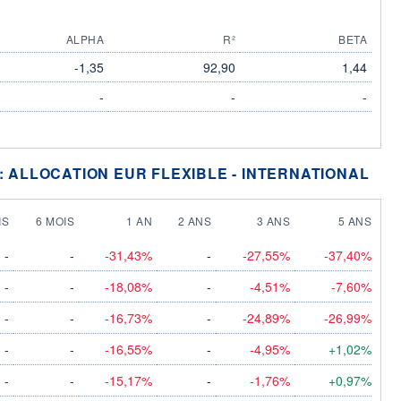
ALPHA
R²
BETA
-1,35
92,90
1,44
-
-
-
: ALLOCATION EUR FLEXIBLE - INTERNATIONAL
IS
6 MOIS
1 AN
2 ANS
3 ANS
5 ANS
-
-
-31,43%
-
-27,55%
-37,40%
-
-
-18,08%
-
-4,51%
-7,60%
-
-
-16,73%
-
-24,89%
-26,99%
-
-
-16,55%
-
-4,95%
+1,02%
-
-
-15,17%
-
-1,76%
+0,97%