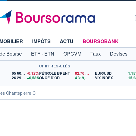
MOBILIER
IMPÔTS
ACTU
BOURSOBANK
 de Bourse
ETF - ETN
OPCVM
Taux
Devises
CHIFFRES-CLÉS
65 606,71
-0,12%
PÉTROLE BRENT
82,70
$US
EUR/USD
26 292,58
+0,58%
ONCE D'OR
4 319,07
$US
VIX INDEX
15,2
ues Chantepierre C