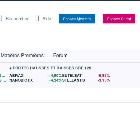
Rechercher
Aide
Espace Membre
Espace Client
Matières Premières
Forum
+ FORTES HAUSSES ET BAISSES SBF 120
1,1530
$US
ABIVAX
+4,90%
EUTELSAT
-6,93%
8
$US
NANOBIOTIX
+4,34%
STELLANTIS
-3,15%