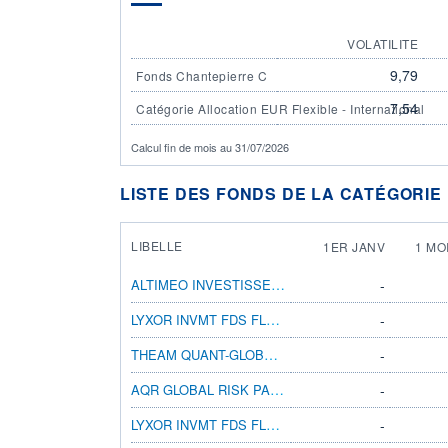
VOLATILITE
9,79
Fonds Chantepierre C
7,54
Catégorie Allocation EUR Flexible - International
Calcul fin de mois au 31/07/2026
LISTE DES FONDS DE LA CATÉGORIE 
LIBELLE
1ER JANV
1 MO
ALTIMEO INVESTISSEMENT R
-
LYXOR INVMT FDS FLEXIBLE ALLC DM EUR
-
THEAM QUANT-GLOBAL INCOME I EUR CAP
-
AQR GLOBAL RISK PARITY UCITS F EUR INC
-
LYXOR INVMT FDS FLEXIBLE ALLC DI EUR
-