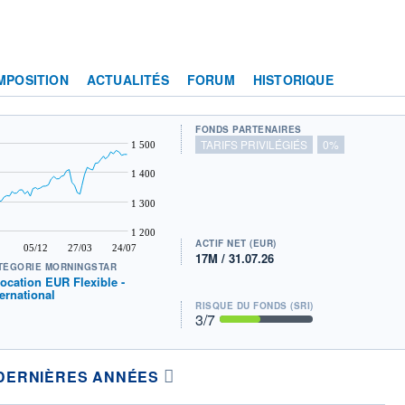
MPOSITION
ACTUALITÉS
FORUM
HISTORIQUE
FONDS PARTENAIRES
TARIFS PRIVILÉGIÉS
0%
1 500
1 400
1 300
1 200
ACTIF NET (EUR)
05/12
27/03
24/07
17M / 31.07.26
TÉGORIE MORNINGSTAR
location EUR Flexible -
ternational
RISQUE DU FONDS (SRI)
3
/7
DERNIÈRES ANNÉES