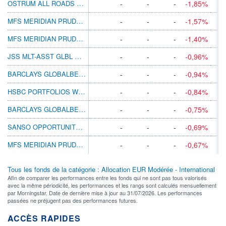
OSTRUM ALL ROADS MAC ALLC N/A EUR
-
-
-
-1,85%
MFS MERIDIAN PRUDENT CAPITAL AH1 EUR
-
-
-
-1,57%
MFS MERIDIAN PRUDENT WEALTH AH1 EUR
-
-
-
-1,40%
JSS MLT-ASST GLBL OPP C EUR INC
-
-
-
-0,96%
BARCLAYS GLOBALBETA PORT 2 C DIS EUR
-
-
-
-0,94%
HSBC PORTFOLIOS WORLD SELECTION 2 ADHEUR
-
-
-
-0,84%
BARCLAYS GLOBALBETA PORT 3 D DIS EUR
-
-
-
-0,75%
SANSO OPPORTUNITÉS A
-
-
-
-0,69%
MFS MERIDIAN PRUDENT WEALTH WH1 EUR
-
-
-
-0,67%
Tous les fonds de la catégorie : Allocation EUR Modérée - International
Afin de comparer les performances entre les fonds qui ne sont pas tous valorisés
avec la même périodicité, les performances et les rangs sont calculés mensuellement
par Morningstar. Date de dernière mise à jour au 31/07/2026. Les performances
passées ne préjugent pas des performances futures.
ACCÈS RAPIDES