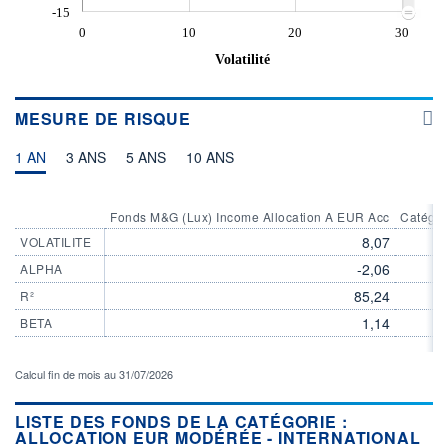
-15
0
10
20
30
Volatilité
MESURE DE RISQUE
1 AN
3 ANS
5 ANS
10 ANS
Fonds M&G (Lux) Income Allocation A EUR Acc
Catégor
8,07
VOLATILITE
-2,06
ALPHA
85,24
R²
1,14
BETA
Calcul fin de mois au 31/07/2026
LISTE DES FONDS DE LA CATÉGORIE :
ALLOCATION EUR MODÉRÉE - INTERNATIONAL