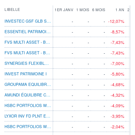
LIBELLE
1ER JANV
1 MOIS
6 MOIS
1 AN
2 A
INVESTEC GSF GLB STRATMGD I ACC EUR H
-
-
-
-12,07%
ESSENTIEL PATRIMOINE AC
-
-
-
-8,57%
FVS MULTI ASSET - BALANCED R
-
-
-
-7,43%
FVS MULTI ASSET - BALANCED RT
-
-
-
-7,43%
SYNERGIES FLEXIBLES AC
-
-
-
-7,00%
INVEST PATRIMOINE I
-
-
-
-5,80%
GROUPAMA EQUILIBRE GDM
-
-
-
-4,68%
AMUNDI ÉQUILIBRE CLIMAT IC
-
-
-
-4,32%
HSBC PORTFOLIOS WORLD SELECTION 3 AMHEUR
-
-
-
-4,09%
LYXOR INV FD PLNT ESG GLB BAL A EUR ACC
-
-
-
-3,95%
HSBC PORTFOLIOS WORLD SELECTION 2 AMHEUR
-
-
-
-2,04%