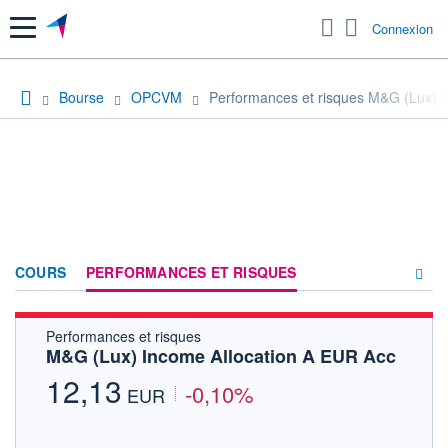
Menu
Connexion
Bourse
OPCVM
Performances et risques M&G (Lux) 
COURS
PERFORMANCES ET RISQUES
Performances et risques
COMPOSITION
M&G (Lux) Income Allocation A EUR Acc
ACTUALITÉS
12,13
-0,10%
EUR
FORUM
HISTORIQUE