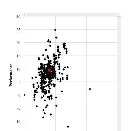
ACTIF NET (EUR)
627M / 31.07.26
30
NOTATION MORNINGSTAR ⁽¹⁾
25
RISQUE DU FONDS (SRI)
3
/7
20
+ PORTEFEUILLE
+ LISTE
15
Performance
10
5
0
-5
-10