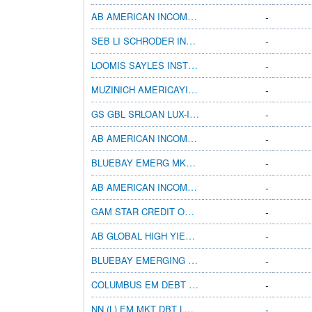
AB AMERICAN INCOME BT EUR H
-
SEB LI SCHRODER INTL SEL US DOLLAR BDEUR
-
LOOMIS SAYLES INSTL HIGH INC I/A USD
-
MUZINICH AMERICAYIELD HGBP INC A
-
GS GBL SRLOAN LUX-I DISM JPY(HG I)
-
AB AMERICAN INCOME BT AUD H
-
BLUEBAY EMERG MKT LCL CCY BD I EUR (AID)
-
AB AMERICAN INCOME BT CAD H
-
GAM STAR CREDIT OPPS (GBP) GBP ACC
-
AB GLOBAL HIGH YIELD BT CAD H
-
BLUEBAY EMERGING MKT CORP BD R SEK
-
COLUMBUS EM DEBT INVESTMENT GRADE
-
NN (L) EM MKT DBT LC I CAP PLN H I
-