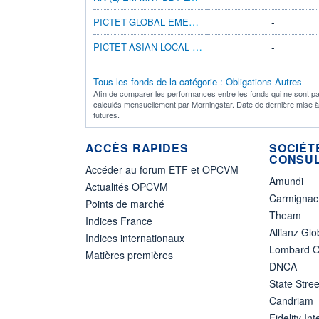
PICTET-GLOBAL EMERGING DEBT HI JPY
-
PICTET-ASIAN LOCAL CCY DEBT HP EUR
-
Tous les fonds de la catégorie : Obligations Autres
Afin de comparer les performances entre les fonds qui ne sont pa
calculés mensuellement par Morningstar. Date de dernière mise 
futures.
ACCÈS RAPIDES
SOCIÉT
CONSUL
Accéder au forum ETF et OPCVM
Amundi
Actualités OPCVM
Carmignac
Points de marché
Theam
Indices France
Allianz Glo
Indices internationaux
Lombard O
Matières premières
DNCA
State Stree
Candriam
Fidelity Int