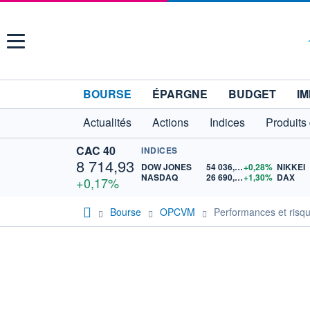
Menu
BOURSE
ÉPARGNE
BUDGET
IM
Actualités
Actions
Indices
Produits
CAC 40
INDICES
8 714,93
DOW JONES
54 036,93
+0,28%
NIKKEI
NASDAQ
26 690,62
+1,30%
DAX
+0,17%
Bourse
OPCVM
Performances et risq