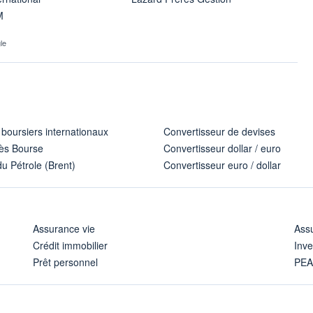
M
le
 boursiers internationaux
Convertisseur de devises
ès Bourse
Convertisseur dollar / euro
u Pétrole (Brent)
Convertisseur euro / dollar
Assurance vie
Assu
Crédit immobilier
Inve
Prêt personnel
PE