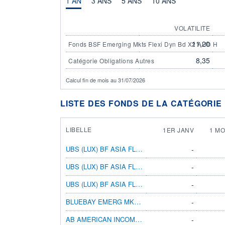
1 AN
3 ANS
5 ANS
10 ANS
VOLATILITE
11,20
Fonds BSF Emerging Mkts Flexi Dyn Bd X2 AUD H
8,35
Catégorie Obligations Autres
Calcul fin de mois au 31/07/2026
LISTE DES FONDS DE LA CATÉGORIE
LIBELLE
1ER JANV
1 MO
UBS (LUX) BF ASIA FLEXIBLE EURH N ACC
-
UBS (LUX) BF ASIA FLEXIBLE EURH P ACC
-
UBS (LUX) BF ASIA FLEXIBLE EURH P DIS
-
BLUEBAY EMERG MKT LCL CCY BD B GBP
-
AB AMERICAN INCOME BT GBP H
-