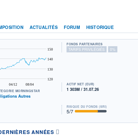
MPOSITION
ACTUALITÉS
FORUM
HISTORIQUE
FONDS PARTENAIRES
TARIFS PRIVILÉGIÉS
0%
150
140
130
120
ACTIF NET (EUR)
04/12
08/04
1 303M / 31.07.26
TÉGORIE MORNINGSTAR
ligations Autres
RISQUE DU FONDS (SRI)
5
/7
DERNIÈRES ANNÉES