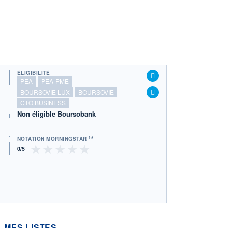
ÉLIGIBILITÉ
PEA
PEA-PME
BOURSOVIE LUX
BOURSOVIE
CTO BUSINESS
Non éligible Boursobank
NOTATION MORNINGSTAR ⁽¹⁾
MES LISTES