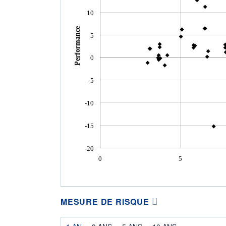
10
Performance
5
0
-5
-10
-15
-20
0
5
MESURE DE RISQUE