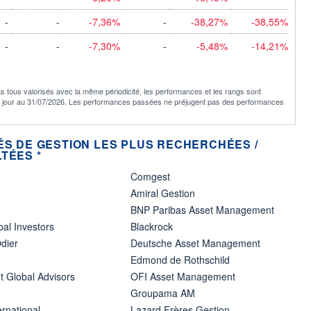
-
-
-7,36%
-
-38,27%
-38,55%
-
-
-7,30%
-
-5,48%
-14,21%
s tous valorisés avec la même périodicité, les performances et les rangs sont
à jour au 31/07/2026. Les performances passées ne préjugent pas des performances
ÉS DE GESTION LES PLUS RECHERCHÉES /
TÉES *
Comgest
Amiral Gestion
BNP Paribas Asset Management
bal Investors
Blackrock
dier
Deutsche Asset Management
Edmond de Rothschild
t Global Advisors
OFI Asset Management
Groupama AM
ernational
Lazard Frères Gestion