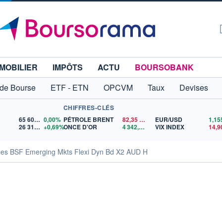
MOBILIER
IMPÔTS
ACTU
BOURSOBANK
 de Bourse
ETF - ETN
OPCVM
Taux
Devises
CHIFFRES-CLÉS
65 606,71
0,00%
PÉTROLE BRENT
82,35
$US
EUR/USD
26 319,45
+0,69%
ONCE D'OR
4 342,26
$US
VIX INDEX
14,9
ues BSF Emerging Mkts Flexi Dyn Bd X2 AUD H