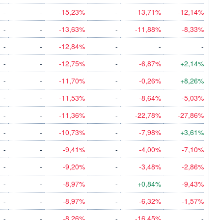
-
-
-15,23%
-
-13,71%
-12,14%
-
-
-13,63%
-
-11,88%
-8,33%
-
-
-12,84%
-
-
-
-
-
-12,75%
-
-6,87%
+2,14%
-
-
-11,70%
-
-0,26%
+8,26%
-
-
-11,53%
-
-8,64%
-5,03%
-
-
-11,36%
-
-22,78%
-27,86%
-
-
-10,73%
-
-7,98%
+3,61%
-
-
-9,41%
-
-4,00%
-7,10%
-
-
-9,20%
-
-3,48%
-2,86%
-
-
-8,97%
-
+0,84%
-9,43%
-
-
-8,97%
-
-6,32%
-1,57%
-
-
-8,26%
-
-16,45%
-