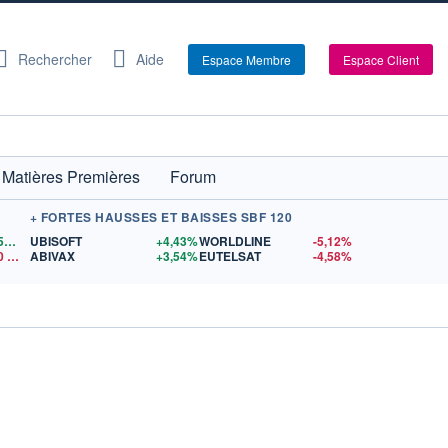
Rechercher
Aide
Espace Membre
Espace Client
Matières Premières
Forum
+ FORTES HAUSSES ET BAISSES SBF 120
1,1559
$US
UBISOFT
+4,43%
WORLDLINE
-5,12%
0
$US
ABIVAX
+3,54%
EUTELSAT
-4,58%