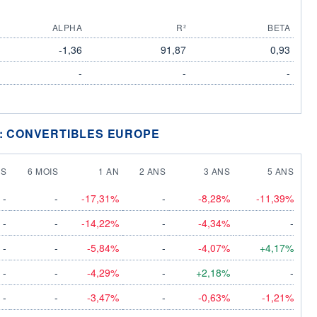
ALPHA
R²
BETA
-1,36
91,87
0,93
-
-
-
 : CONVERTIBLES EUROPE
IS
6 MOIS
1 AN
2 ANS
3 ANS
5 ANS
-
-
-17,31%
-
-8,28%
-11,39%
-
-
-14,22%
-
-4,34%
-
-
-
-5,84%
-
-4,07%
+4,17%
-
-
-4,29%
-
+2,18%
-
-
-
-3,47%
-
-0,63%
-1,21%