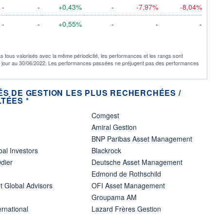
-
-
+0,43%
-
-7,97%
-8,04%
-
-
+0,55%
-
-
-
s tous valorisés avec la même périodicité, les performances et les rangs sont
à jour au 30/06/2022. Les performances passées ne préjugent pas des performances
ÉS DE GESTION LES PLUS RECHERCHÉES /
TÉES *
Comgest
Amiral Gestion
BNP Paribas Asset Management
bal Investors
Blackrock
dier
Deutsche Asset Management
Edmond de Rothschild
t Global Advisors
OFI Asset Management
Groupama AM
ernational
Lazard Frères Gestion