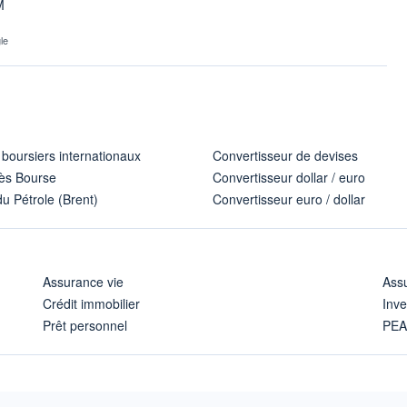
M
le
 boursiers internationaux
Convertisseur de devises
ès Bourse
Convertisseur dollar / euro
u Pétrole (Brent)
Convertisseur euro / dollar
Assurance vie
Assu
Crédit immobilier
Inve
Prêt personnel
PE