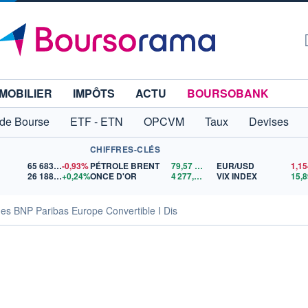
MOBILIER
IMPÔTS
ACTU
BOURSOBANK
 de Bourse
ETF - ETN
OPCVM
Taux
Devises
CHIFFRES-CLÉS
65 683,26
-0,93%
PÉTROLE BRENT
79,57
$US
EUR/USD
26 188,75
+0,24%
ONCE D'OR
4 277,56
$US
VIX INDEX
15,8
es BNP Paribas Europe Convertible I Dis