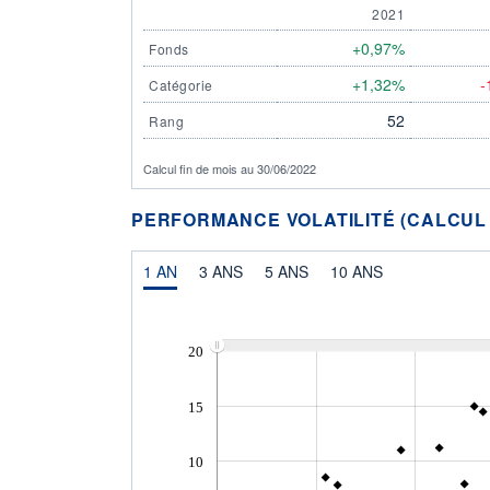
2021
+0,97%
Fonds
+1,32%
-
Catégorie
52
Rang
Calcul fin de mois au 30/06/2022
PERFORMANCE VOLATILITÉ (CALCUL FI
1 AN
3 ANS
5 ANS
10 ANS
20
15
10