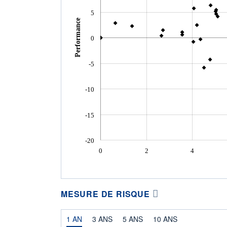
5
Performance
0
-5
-10
-15
-20
0
2
4
MESURE DE RISQUE
1 AN
3 ANS
5 ANS
10 ANS