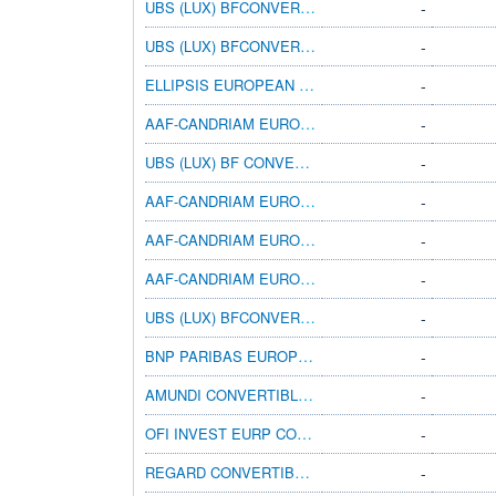
UBS (LUX) BFCONVERT EURP EUR I-A2EUR
-
UBS (LUX) BFCONVERT EURP EUR U-X EUR INC
-
ELLIPSIS EUROPEAN CONVERTIBLE FUND IDEUR
-
AAF-CANDRIAM EUROPEAN CONVERTIBLES AEUR
-
UBS (LUX) BF CONVERT EUROPE EUR I-X ACC
-
AAF-CANDRIAM EUROPEAN CONVERTIBLES FEUR
-
AAF-CANDRIAM EUROPEAN CONVERTIBLES IEUR
-
AAF-CANDRIAM EUROPEAN CONVERTIBLES XEUR
-
UBS (LUX) BFCONVERT EURP EUR K-1 EUR ACC
-
BNP PARIBAS EUROPE SM CP CNVRT N C
-
AMUNDI CONVERTIBLES RESPONSABLE FA
-
OFI INVEST EURP CONVRT BD VYV OBLIG CONV
-
REGARD CONVERTIBLES EUROPE D
-