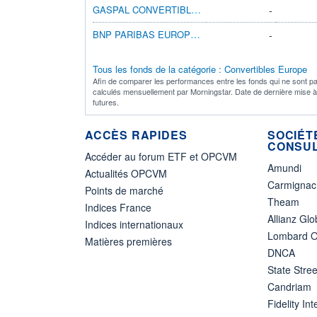
GASPAL CONVERTIBLES
-
BNP PARIBAS EUROPE CONVERTIBLE N CAP
-
Tous les fonds de la catégorie : Convertibles Europe
Afin de comparer les performances entre les fonds qui ne sont pa
calculés mensuellement par Morningstar. Date de dernière mise 
futures.
ACCÈS RAPIDES
SOCIÉT
CONSUL
Accéder au forum ETF et OPCVM
Amundi
Actualités OPCVM
Carmignac
Points de marché
Theam
Indices France
Allianz Glo
Indices internationaux
Lombard O
Matières premières
DNCA
State Stree
Candriam
Fidelity Int