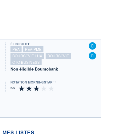
ÉLIGIBILITÉ
PEA
PEA-PME
BOURSOVIE LUX
BOURSOVIE
CTO BUSINESS
Non éligible Boursobank
NOTATION MORNINGSTAR ⁽¹⁾
MES LISTES