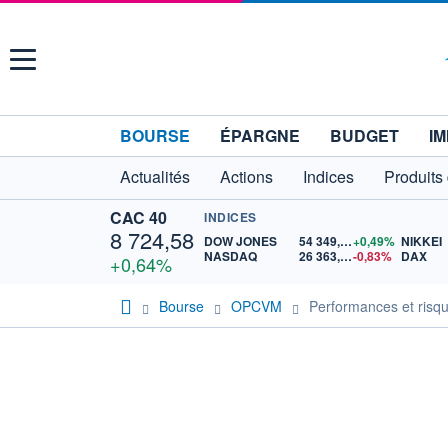
Menu
BOURSE
ÉPARGNE
BUDGET
IM
Actualités
Actions
Indices
Produits
CAC 40
INDICES
8 724,58
DOW JONES
54 349,12
+0,49%
NIKKEI
NASDAQ
26 363,44
-0,83%
DAX
+0,64%
Bourse
OPCVM
Performances et risqu