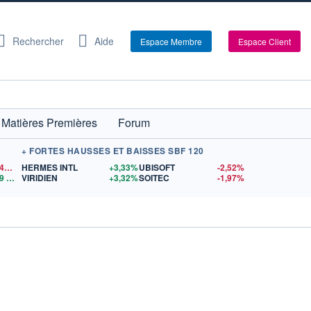
Rechercher
Aide
Espace Membre
Espace Client
Matières Premières
Forum
+ FORTES HAUSSES ET BAISSES SBF 120
1,1544
$US
HERMES INTL
+3,33%
UBISOFT
-2,52%
9
$US
VIRIDIEN
+3,32%
SOITEC
-1,97%