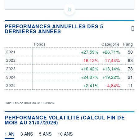
LU1073905967 - CA Indosuez Fund Solutions
OPCVM DERNIER COURS CONNU AU 05/08/2026
Consulter le prospectus / DIC
PERFORMANCES ANNUELLES DES 5
DERNIÈRES ANNÉES
400
Fonds
Catégorie
Rang
350
+27,59%
+26,71%
50
2021
300
-16,12%
-17,44%
63
2022
250
+10,42%
+13,14%
78
2023
03/12
07/04
+24,07%
+19,22%
21
2024
+2,41%
-4,84%
11
2025
CATÉGORIE MORNINGSTAR
Actions Etats-Unis Petites
Cap.
Calcul fin de mois au 31/07/2026
FONDS PARTENAIRES
TARIFS PRIVILÉGIÉS
0%
PERFORMANCE VOLATILITÉ (CALCUL FIN DE
MOIS AU 31/07/2026)
ÉLIGIBILITÉ
PEA
PEA-PME
BOURSOVIE LUX
BOURSOVIE
1 AN
3 ANS
CTO BUSINESS
5 ANS
10 ANS