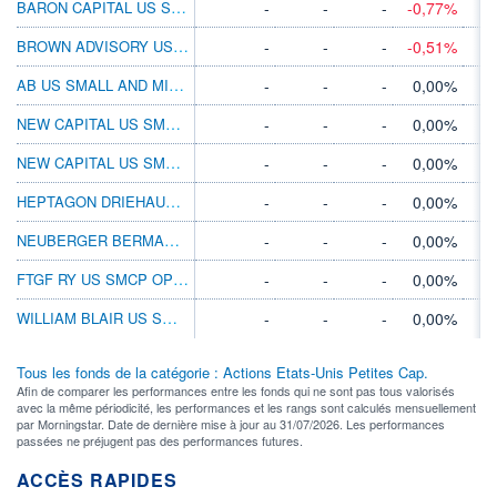
BARON CAPITAL US SM CP FOUNDER USD ACC
-
-
-
-0,77%
BROWN ADVISORY US SMALL CAP BLEND B £ACC
-
-
-
-0,51%
AB US SMALL AND MID-CAP EQ S USD
-
-
-
0,00%
NEW CAPITAL US SMALL CP GR USD A ACC
-
-
-
0,00%
NEW CAPITAL US SMALL CP GR USD N ACC
-
-
-
0,00%
HEPTAGON DRIEHAUS US SM CP EQ AG1 GBPACC
-
-
-
0,00%
NEUBERGER BERMAN US SCP INTRS VALEURIACC
-
-
-
0,00%
FTGF RY US SMCP OPP S USD ACC
-
-
-
0,00%
WILLIAM BLAIR US SMID CORE A USD ACC
-
-
-
0,00%
Tous les fonds de la catégorie : Actions Etats-Unis Petites Cap.
Afin de comparer les performances entre les fonds qui ne sont pas tous valorisés
avec la même périodicité, les performances et les rangs sont calculés mensuellement
par Morningstar. Date de dernière mise à jour au 31/07/2026. Les performances
passées ne préjugent pas des performances futures.
ACCÈS RAPIDES