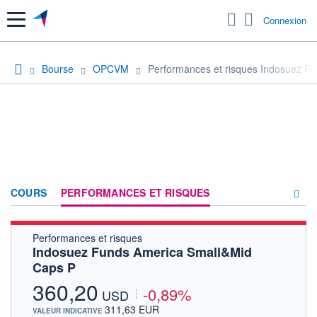
Menu
Connexion
Bourse
OPCVM
Performances et risques Indosuez F
COURS
PERFORMANCES ET RISQUES
Performances et risques
COMPOSITION
Indosuez Funds America Small&Mid
Caps P
ACTUALITÉS
360,20
-0,89%
FORUM
USD
311,63 EUR
VALEUR INDICATIVE
HISTORIQUE