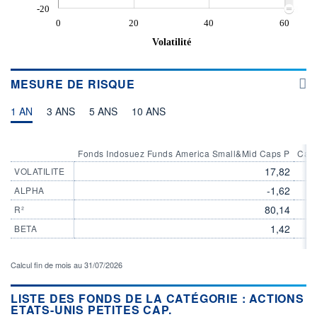
-20
0
20
40
60
Volatilité
MESURE DE RISQUE
1 AN
3 ANS
5 ANS
10 ANS
Fonds Indosuez Funds America Small&Mid Caps P
Caté
17,82
VOLATILITE
-1,62
ALPHA
80,14
R²
1,42
BETA
Calcul fin de mois au 31/07/2026
LISTE DES FONDS DE LA CATÉGORIE : ACTIONS
ETATS-UNIS PETITES CAP.