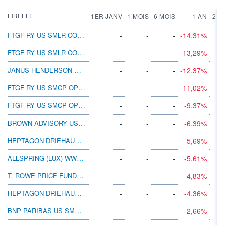
LIBELLE
1ER JANV
1 MOIS
6 MOIS
1 AN
2 A
FTGF RY US SMLR COMS A EUR DIS(A)
-
-
-
-14,31%
FTGF RY US SMLR COMS PR USD DIS(A)
-
-
-
-13,29%
JANUS HENDERSON US VENTURE B2 USD
-
-
-
-12,37%
FTGF RY US SMCP OPP E EUR ACC
-
-
-
-11,02%
FTGF RY US SMCP OPP PR EUR ACC
-
-
-
-9,37%
BROWN ADVISORY US SMLRCOMS STLG B DIS
-
-
-
-6,39%
HEPTAGON DRIEHAUS US SM CP EQ X1 USD ACC
-
-
-
-5,69%
ALLSPRING (LUX) WW SM CP IN I USD ACC
-
-
-
-5,61%
T. ROWE PRICE FUNDS SICAV - US SMALLER COMPANIES EQUITY FUND QDQ (EUR) 1
-
-
-
-4,83%
HEPTAGON DRIEHAUS US MICRO CP EQ ID$ INC
-
-
-
-4,36%
BNP PARIBAS US SMALL CAP I USD
-
-
-
-2,66%