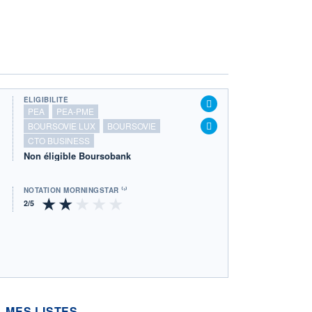
ÉLIGIBILITÉ
PEA
PEA-PME
BOURSOVIE LUX
BOURSOVIE
CTO BUSINESS
Non éligible Boursobank
NOTATION MORNINGSTAR ⁽¹⁾
MES LISTES