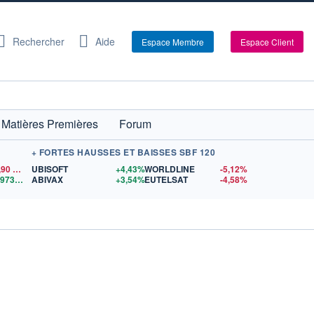
Rechercher
Aide
Espace Membre
Espace Client
Matières Premières
Forum
+ FORTES HAUSSES ET BAISSES SBF 120
,90
$US
UBISOFT
+4,43%
WORLDLINE
-5,12%
64 973,06
$US
ABIVAX
+3,54%
EUTELSAT
-4,58%