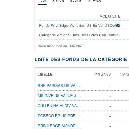
1 AN
3 ANS
5 ANS
10 ANS
VOLATILITE
6,92
Fonds PrivilEdge Mondrian US Eq Val USD MD
-
Catégorie Actions Etats-Unis Gdes Cap. 'Value'
Calcul fin de mois au 31/07/2026
LISTE DES FONDS DE LA CATÉGORIE 
LIBELLE
1ER JANV
1 MO
BNP PARIBAS US VALUE MLT-FAC EQ CL HUF R
-
MS INVF US VALUE J USD ACC
-
CULLEN NA HI DIV VAL EQ I1 £ UNH INS INC
-
ROBECO BP US PREMIUM EQUITIES IE 
-
PRIVILEDGE MONDRIAN US EQ VAL USD UA UH
-