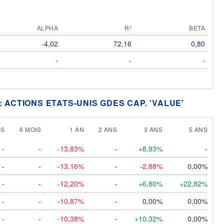
ALPHA
R²
BETA
-4,02
72,16
0,80
-
-
-
: ACTIONS ETATS-UNIS GDES CAP. 'VALUE'
IS
6 MOIS
1 AN
2 ANS
3 ANS
5 ANS
-
-
-13,83%
-
+8,93%
-
-
-
-13,16%
-
-2,88%
0,00%
-
-
-12,20%
-
+6,80%
+22,82%
-
-
-10,87%
-
0,00%
0,00%
-
-
-10,38%
-
+10,32%
0,00%