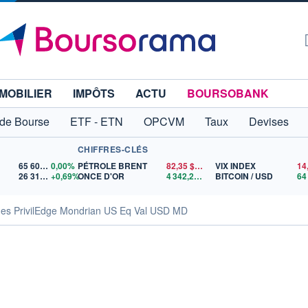
MOBILIER
IMPÔTS
ACTU
BOURSOBANK
 de Bourse
ETF - ETN
OPCVM
Taux
Devises
CHIFFRES-CLÉS
65 606,71
0,00%
PÉTROLE BRENT
82,35
$US
VIX INDEX
14
26 319,45
+0,69%
ONCE D'OR
4 342,26
$US
BITCOIN / USD
ues PrivilEdge Mondrian US Eq Val USD MD