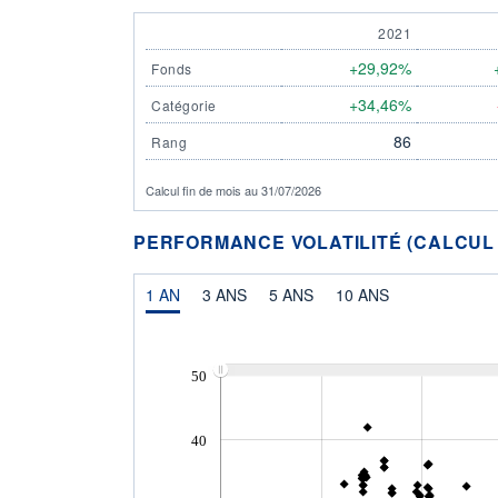
2021
+29,92%
Fonds
+34,46%
Catégorie
86
Rang
Calcul fin de mois au 31/07/2026
PERFORMANCE VOLATILITÉ (CALCUL FI
1 AN
3 ANS
5 ANS
10 ANS
50
40