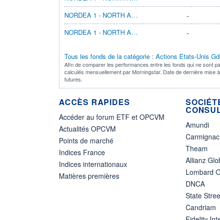
NORDEA 1 - NORTH AMERICAN VALUE BP EUR
-
NORDEA 1 - NORTH AMERICAN VALUE AP EUR
-
Tous les fonds de la catégorie : Actions Etats-Unis Gd
Afin de comparer les performances entre les fonds qui ne sont pa
calculés mensuellement par Morningstar. Date de dernière mise 
futures.
ACCÈS RAPIDES
SOCIÉT
CONSUL
Accéder au forum ETF et OPCVM
Amundi
Actualités OPCVM
Carmignac
Points de marché
Theam
Indices France
Allianz Glo
Indices internationaux
Lombard O
Matières premières
DNCA
State Stree
Candriam
Fidelity Int