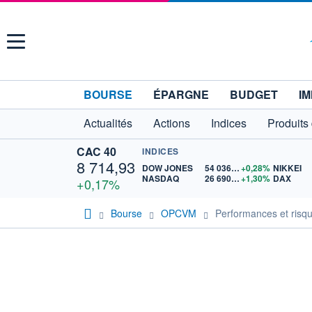
Menu
BOURSE
ÉPARGNE
BUDGET
IM
Actualités
Actions
Indices
Produits
CAC 40
INDICES
8 714,93
DOW JONES
54 036,93
+0,28%
NIKKEI
NASDAQ
26 690,62
+1,30%
DAX
+0,17%
Bourse
OPCVM
Performances et risq