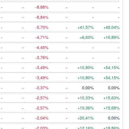
-
-
-8,88%
-
-
-
-
-
-8,84%
-
-
-
-
-
-5,70%
-
+41,57%
+45,04%
-
-
-4,71%
-
+6,60%
+16,89%
-
-
-4,45%
-
-
-
-
-
-3,76%
-
-
-
-
-
-3,49%
-
+10,80%
+54,15%
-
-
-3,49%
-
+10,80%
+54,15%
-
-
-3,37%
-
0,00%
0,00%
-
-
-2,57%
-
+10,33%
+15,63%
-
-
-2,57%
-
+10,36%
+15,68%
-
-
-2,04%
-
+20,41%
0,00%
-
-
-2,03%
-
+12,16%
+18,86%