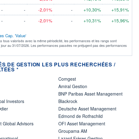
-
-
-2,01%
-
+10,30%
+15,91%
-
-
-2,01%
-
+10,31%
+15,96%
es Cap. 'Value'
s tous valorisés avec la même périodicité, les performances et les rangs sont
à jour au 31/07/2026. Les performances passées ne préjugent pas des performances
ÉS DE GESTION LES PLUS RECHERCHÉES /
TÉES *
Comgest
Amiral Gestion
BNP Paribas Asset Management
bal Investors
Blackrock
dier
Deutsche Asset Management
Edmond de Rothschild
t Global Advisors
OFI Asset Management
Groupama AM
ernational
Lazard Frères Gestion