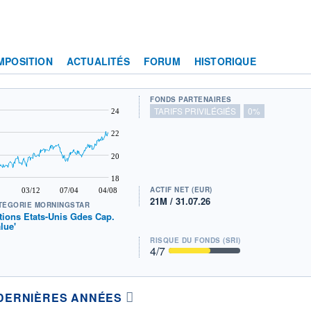
MPOSITION
ACTUALITÉS
FORUM
HISTORIQUE
FONDS PARTENAIRES
TARIFS PRIVILÉGIÉS
0%
24
22
20
18
ACTIF NET (EUR)
03/12
07/04
04/08
21M / 31.07.26
TÉGORIE MORNINGSTAR
tions Etats-Unis Gdes Cap.
alue'
RISQUE DU FONDS (SRI)
4
/7
DERNIÈRES ANNÉES