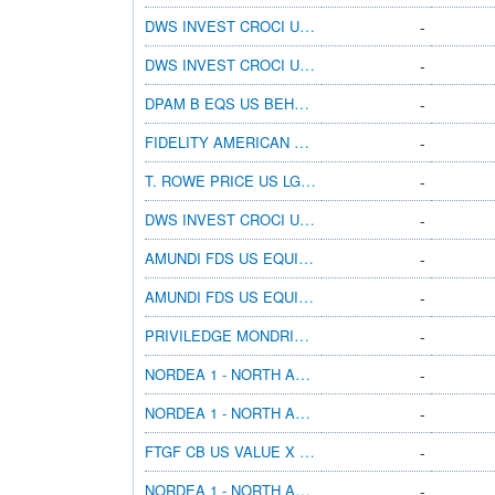
DWS INVEST CROCI US TFC
-
DWS INVEST CROCI US IC
-
DPAM B EQS US BEHAVIORAL VAL M EUR CAP
-
FIDELITY AMERICAN SPECIAL SITUATIONS
-
T. ROWE PRICE US LG CAP VAL EQ Q2 USD
-
DWS INVEST CROCI US DIVIDENDS USD IC50
-
AMUNDI FDS US EQUITY RSRCH VAL C EUR C
-
AMUNDI FDS US EQUITY RSRCH VAL C USD C
-
PRIVILEDGE MONDRIAN US EQ VAL EUR UA
-
NORDEA 1 - NORTH AMERICAN VALUE BP USD
-
NORDEA 1 - NORTH AMERICAN VALUE AP USD
-
FTGF CB US VALUE X USD ACC
-
NORDEA 1 - NORTH AMERICAN VALUE BC USD
-