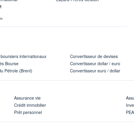
M
le
 boursiers internationaux
Convertisseur de devises
ès Bourse
Convertisseur dollar / euro
u Pétrole (Brent)
Convertisseur euro / dollar
Assurance vie
Assu
Crédit immobilier
Inve
Prêt personnel
PE