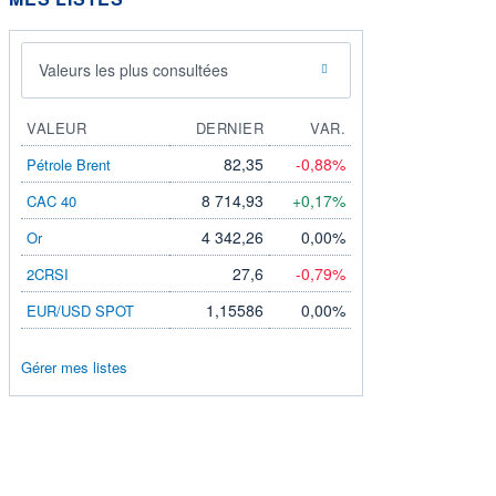
Valeurs les plus consultées
VALEUR
DERNIER
VAR.
82,35
-0,88%
Pétrole Brent
8 714,93
+0,17%
CAC 40
4 342,26
0,00%
Or
27,6
-0,79%
2CRSI
1,15586
0,00%
EUR/USD SPOT
Gérer mes listes