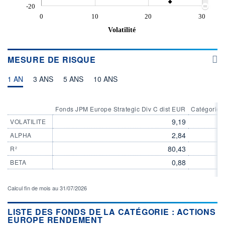
-20
0
10
20
30
Volatilité
MESURE DE RISQUE
1 AN
3 ANS
5 ANS
10 ANS
Fonds JPM Europe Strategic Div C dist EUR
Catégorie 
9,19
VOLATILITE
2,84
ALPHA
80,43
R²
0,88
BETA
Calcul fin de mois au 31/07/2026
LISTE DES FONDS DE LA CATÉGORIE : ACTIONS
EUROPE RENDEMENT