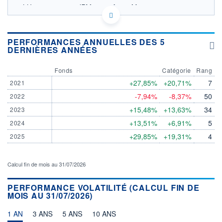
LU0821049177 - JPMorgan Asset Management
(Europe) S.à r.l.
OPCVM DERNIER COURS CONNU AU 06/08/2026
Consulter le prospectus / DIC
PERFORMANCES ANNUELLES DES 5
DERNIÈRES ANNÉES
260
Fonds
Catégorie
Rang
240
+27,85%
+20,71%
7
2021
220
-7,94%
-8,37%
50
2022
200
180
+15,48%
+13,63%
34
2023
03/12
08/04
+13,51%
+6,91%
5
2024
+29,85%
+19,31%
4
2025
CATÉGORIE MORNINGSTAR
Actions Europe
Rendement
Calcul fin de mois au 31/07/2026
FONDS PARTENAIRES
TARIFS PRIVILÉGIÉS
0%
PERFORMANCE VOLATILITÉ (CALCUL FIN DE
MOIS AU 31/07/2026)
ÉLIGIBILITÉ
PEA
PEA-PME
BOURSOVIE LUX
BOURSOVIE
CTO BUSINESS
1 AN
3 ANS
5 ANS
10 ANS