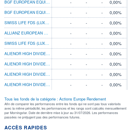
BGF EUROPEAN EQUITY INCOME SR4 GBP
-
-
-
0,00%
BGF EUROPEAN EQUITY INCOME SR2 USD
-
-
-
0,00%
SWISS LIFE FDS (LUX) EQ EURP HI DIV F
-
-
-
0,00%
ALLIANZ EUROPEAN EQUITY DIV AMG USD
-
-
-
0,00%
SWISS LIFE FDS (LUX) EQ EURP HI DIV S
-
-
-
0,00%
ALIENOR HIGH DIVIDENDS EUROPE C
-
-
-
0,00%
ALIENOR HIGH DIVIDENDS EUROPE I
-
-
-
0,00%
ALIENOR HIGH DIVIDENDS EUROPE D
-
-
-
0,00%
ALIENOR HIGH DIVIDENDS EUROPE R
-
-
-
0,00%
Tous les fonds de la catégorie : Actions Europe Rendement
Afin de comparer les performances entre les fonds qui ne sont pas tous valorisés
avec la même périodicité, les performances et les rangs sont calculés mensuellement
par Morningstar. Date de dernière mise à jour au 31/07/2026. Les performances
passées ne préjugent pas des performances futures.
ACCÈS RAPIDES