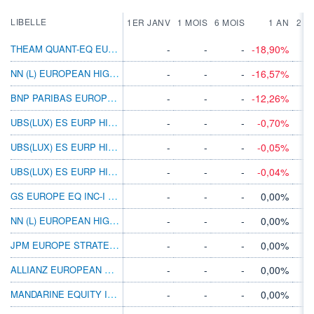
LIBELLE
1ER JANV
1 MOIS
6 MOIS
1 AN
2 A
THEAM QUANT-EQ EURPINCDEFESV J EUR CAP
-
-
-
-18,90%
NN (L) EUROPEAN HIGH DIV V CAP EUR
-
-
-
-16,57%
BNP PARIBAS EUROPE DIVIDEND N DIST
-
-
-
-12,26%
UBS(LUX) ES EURP HI DIVSSEUR P-DIST
-
-
-
-0,70%
UBS(LUX) ES EURP HI DIVSSEUR Q-ACC
-
-
-
-0,05%
UBS(LUX) ES EURP HI DIVSSEUR Q-DIST
-
-
-
-0,04%
GS EUROPE EQ INC-I DIS EUR
-
-
-
0,00%
NN (L) EUROPEAN HIGH DIV Z CAP EUR
-
-
-
0,00%
JPM EUROPE STRATEGIC DIVIDEND C (MTH)EUR
-
-
-
0,00%
ALLIANZ EUROPEAN EQUITY DIV AM USD
-
-
-
0,00%
MANDARINE EQUITY INCOME L(D)
-
-
-
0,00%